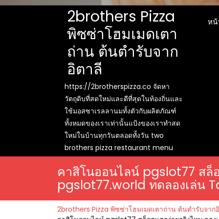
2brothers Pizza
หน
พิซซ่าโฮมเมดเตา
ถ่าน ต้นตำรับจาก
อิตาลี
https://2brotherspizza.co จัดหา
วัตถุดิบที่สดใหม่และดีที่สุดในท้องถิ่นและ
ใช้มอสซาเรลลานมทั้งตัวกับผลิตภัณฑ์
ทั้งหมดของเราเท่านั้นแป้งของเราทำสด
ใหม่ในบ้านทุกวันตลอดทั้งวัน two
brothers pizza restaurant menu
คาสิโนออนไลน์ pgslot77 สล็อ
pgslot77.world ทดลองเล่น To
2brothers Pizza พิซซ่าโฮมเมดเตาถ่าน ต้นตำรับจากอิ