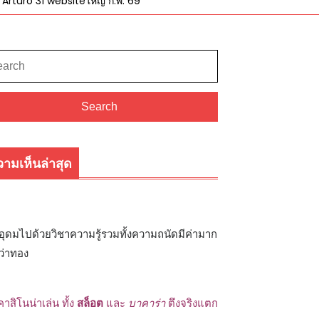
Arturo 31 websiteใหญ่ ก.พ. 69
rch
Search
ามเห็นล่าสุด
อุดมไปด้วยวิชาความรู้รวมทั้งความถนัดมีค่ามาก
กว่าทอง
คาสิโนน่าเล่น ทั้ง
สล็อต
และ
บาคาร่า
ตึงจริงแตก