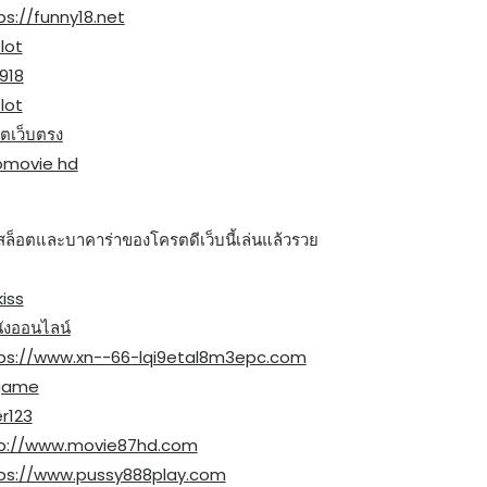
ps://funny18.net
lot
s918
lot
อตเว็บตรง
movie hd
บสล็อตและบาคาร่าของโครตดีเว็บนี้เล่นแล้วรวย
kiss
นังออนไลน์
ps://www.xn--66-lqi9etal8m3epc.com
game
er123
p://www.movie87hd.com
ps://www.pussy888play.com