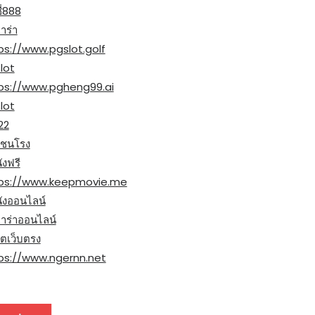
ี่888
าร่า
ps://www.pgslot.golf
lot
ps://www.pgheng99.ai
lot
22
งชนโรง
ังฟรี
ps://www.keepmovie.me
นังออนไลน์
าร่าออนไลน์
อตเว็บตรง
ps://www.ngernn.net