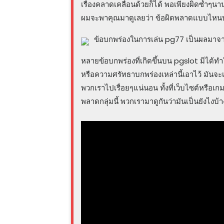
เรื่องคลาดเคลื่อนด้วยก็ได้ พอเพียงผิดซ้ำๆนาน
ผมจะพาคุณมาดูเลยว่า ข้อผิดพลาดแบบไหนบ้าง
ข้อบกพร่องในการเล่น pg77 เป็นผลมาจา
หลายข้อบกพร่องที่เกิดขึ้นบน pgslot มิได้
หรือความศรัทธาบกพร่องเหล่านี้เอาไว้ มันจ
พวกเราไปเรื่อยๆแน่นอน ทั้งที่เว็บไซต์หรือเกมp
พลาดกลุ่มนี้ พวกเรามาดูกันว่ามันเป็นยังไงบ