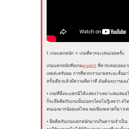
1. เกมแตกหนัก = เกมที่ควรจะเล่นบ่อยครั้ง
เกมแตกหนักคือเกม
pgslot
ที่ควรเล่นบ่อยมา
เลยล่ะครับผม การที่พวกเราเอาผลระยะสั้นมาว
ครั้งเดียวแล้วมีความคิดว่าดี มันต้องเบาๆ
• เกมที่พึ่งจะแตกมิได้แสดงว่าเหมาะสมเสมอ
ก็จะยึดติดกับเกมนั้นบ่อยๆโดยไม่รู้เลยว่า
ตนเองมากน้อยแค่ไหน พอเพียงพลาดก็ยาวเล
• ยึดติดกับเกมแตกหนักมากเกินความจำเป็น: 