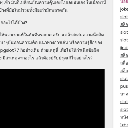
บ่อ
ๆเข้า มันก็เปลี่ยนเป็นความคุ้นเคยไปเลยนั่นเอง ในเนื้อหานี้
jok
ที่มือใหม่รวมทั้งมือเก๋ามักพลาดกัน
slo
กอะไรได้บ้าง?
สล็
slo
ทำให้พวกเราแพ้ในทันทีหรอกนะครับ แต่ถ้าสะสมความนึกคิด
slo
ะเบาๆบั่นทอนความคิด แนวทางการเล่น หรือความรู้สึกของ
jin
gslot77 ก็อย่างเดิม ด้วยเหตุนี้ เพื่อไม่ให้กำเนิดข้อผิด
สล็
้าง มีสาเหตุจากอะไร แล้วต้องปรับปรุงแก้ไขอย่างไร?
สล็
สล็
slo
pus
บาค
slo
slo
หนั
1xb