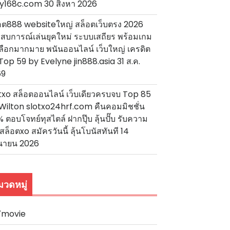
y168c.com 30 สิงหา 2026
อต888 websiteใหญ่ สล็อตเว็บตรง 2026
สบการณ์เล่นยุคใหม่ ระบบเสถียร พร้อมเกม
เลือกมากมาย พนันออนไลน์ เว็บใหญ่ เครดิต
 Top 59 by Evelyne jin888.asia 31 ส.ค.
69
txo สล็อตออนไลน์ เว็บเดียวครบจบ Top 85
Wilton slotxo24hrf.com คืนคอมมิชชั่น
% ตอบโจทย์ทุสไตล์ ฝากปุ๊บ ลุ้นปั๊บ รับความ
สล็อตxo สมัครวันนี้ ลุ้นโบนัสทันที 14
ุนายน 2026
มวดหมู่
7movie