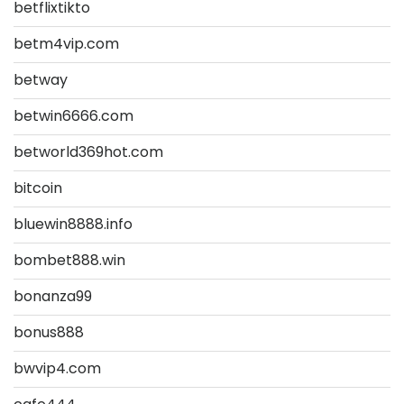
betflixtikto
betm4vip.com
betway
betwin6666.com
betworld369hot.com
bitcoin
bluewin8888.info
bombet888.win
bonanza99
bonus888
bwvip4.com