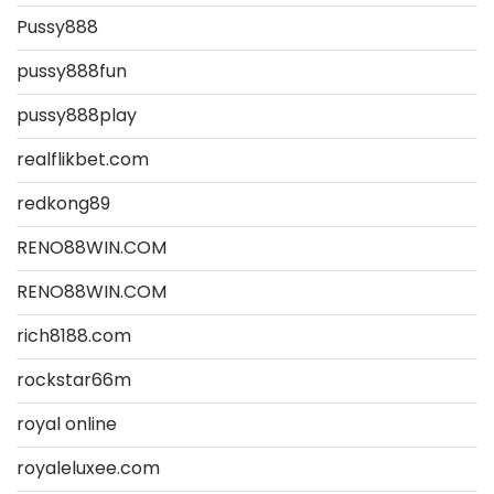
Pussy888
pussy888fun
pussy888play
realflikbet.com
redkong89
RENO88WIN.COM
RENO88WIN.COM
rich8188.com
rockstar66m
royal online
royaleluxee.com