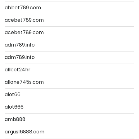
abbet789.com
acebet789.com
acebet789.com
adm789.info
adm789.info
allbet24hr
allone745s.com
alot66
alot666
amb888
argus16888.com