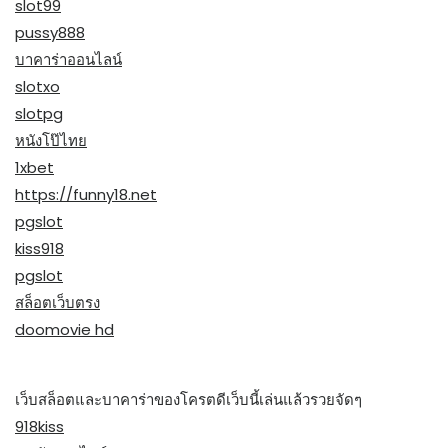
slot99
pussy888
บาคาร่าออนไลน์
slotxo
slotpg
หนังโป๊ไทย
1xbet
https://funny18.net
pgslot
kiss918
pgslot
สล็อตเว็บตรง
doomovie hd
เว็บสล็อตและบาคาร่าของโครตดีเว็บนี้เล่นแล้วรวยจัดๆ
918kiss