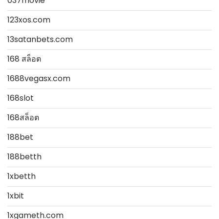
037movie
123xos.com
13satanbets.com
168 สล็อต
1688vegasx.com
168slot
168สล็อต
188bet
188betth
1xbetth
1xbit
1xgameth.com