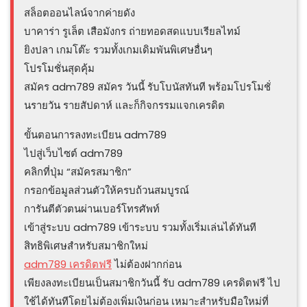
สล็อตออนไลน์จากค่ายดัง
บาคาร่า รูเล็ต เสือมังกร ถ่ายทอดสดแบบเรียลไทม์
ยิงปลา เกมโต๊ะ รวมทั้งเกมเดิมพันพิเศษอื่นๆ
โปรโมชั่นสุดคุ้ม
สมัคร adm789 สมัคร วันนี้ รับโบนัสทันที พร้อมโปรโมชั่
นรายวัน รายสัปดาห์ และก็กิจกรรมแจกเครดิต
ขั้นตอนการลงทะเบียน adm789
ไปสู่เว็บไซต์ adm789
คลิกที่ปุ่ม “สมัครสมาชิก”
กรอกข้อมูลส่วนตัวให้ครบถ้วนสมบูรณ์
การันตีตัวตนผ่านเบอร์โทรศัพท์
เข้าสู่ระบบ adm789 เข้าระบบ รวมทั้งเริ่มเล่นได้ทันที
สิทธิพิเศษสำหรับสมาชิกใหม่
adm789 เครดิตฟรี
ไม่ต้องฝากก่อน
เพียงลงทะเบียนเป็นสมาชิกวันนี้ รับ adm789 เครดิตฟรี ไป
ใช้ได้ทันทีโดยไม่ต้องเพิ่มเงินก่อน เหมาะสำหรับมือใหม่ที่