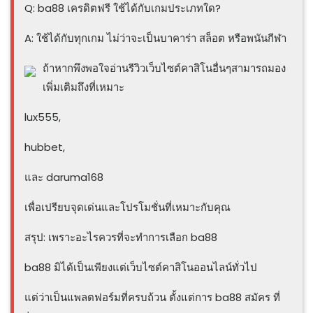
Q: ba88 เครดิตฟรี ใช้ได้กับเกมประเภทใด?
A: ใช้ได้กับทุกเกม ไม่ว่าจะเป็นบาคาร่า สล็อต หรือพนันกีฬา
ถ้าหากพึงพอใจอ่านรีวิวเว็บไซต์คาสิโนอื่นๆสามารถมอง
เพิ่มเติมถึงที่เหมาะ
lux555,
hubbet,
และ daruma168
เพื่อเปรียบจุดเด่นและโปรโมชั่นที่เหมาะกับคุณ
สรุป: เพราะอะไรควรที่จะทำการเลือก ba88
ba88 มิได้เป็นเพียงแต่เว็บไซต์คาสิโนออนไลน์ทั่วไป
แต่ว่าเป็นแพลตฟอร์มที่ครบถ้วน ตั้งแต่การ ba88 สมัคร ที่