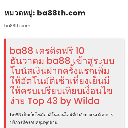
หมวดหมู่:
ba88th.com
ba88th.com
ba88 เครดิตฟรี 10
ธันวาคม ba88 เข้าสู่ระบบ
โบนัสเงินฝากครั้งแรกเพิ่ม
ให้อัตโนมัติเช้าเที่ยงเย็นมี
ให้ครบเปรียบเทียบเงื่อนไข
ง่าย Top 43 by Wilda
ba88 เป็นเว็บไซต์คาสิโนออนไลน์ที่กำลังมาแรง ด้วยการ
บริการที่ครอบคลุมทุกด้าน