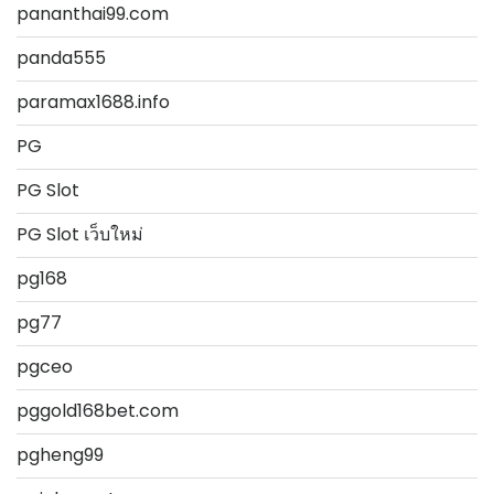
pananthai99.com
panda555
paramax1688.info
PG
PG Slot
PG Slot เว็บใหม่
pg168
pg77
pgceo
pggold168bet.com
pgheng99