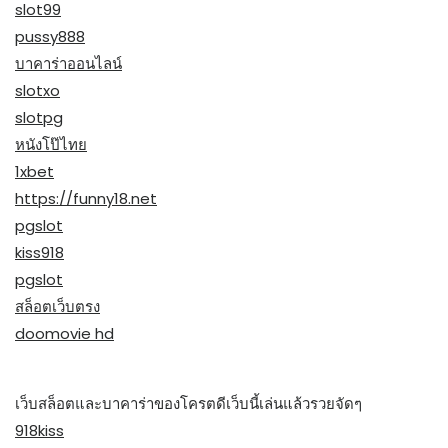
slot99
pussy888
บาคาร่าออนไลน์
slotxo
slotpg
หนังโป๊ไทย
1xbet
https://funny18.net
pgslot
kiss918
pgslot
สล็อตเว็บตรง
doomovie hd
เว็บสล็อตและบาคาร่าของโครตดีเว็บนี้เล่นแล้วรวยจัดๆ
918kiss