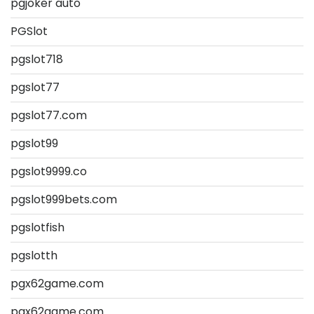
pgjoker auto
PGSlot
pgslot718
pgslot77
pgslot77.com
pgslot99
pgslot9999.co
pgslot999bets.com
pgslotfish
pgslotth
pgx62game.com
pgx62game.com