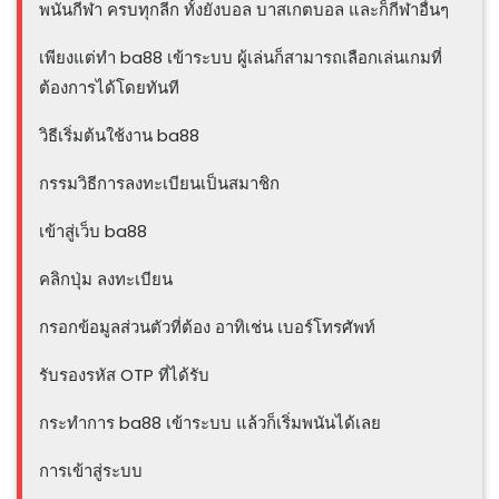
พนันกีฬา ครบทุกลีก ทั้งยังบอล บาสเกตบอล และก็กีฬาอื่นๆ
เพียงแต่ทำ ba88 เข้าระบบ ผู้เล่นก็สามารถเลือกเล่นเกมที่
ต้องการได้โดยทันที
วิธีเริ่มต้นใช้งาน ba88
กรรมวิธีการลงทะเบียนเป็นสมาชิก
เข้าสู่เว็บ ba88
คลิกปุ่ม ลงทะเบียน
กรอกข้อมูลส่วนตัวที่ต้อง อาทิเช่น เบอร์โทรศัพท์
รับรองรหัส OTP ที่ได้รับ
กระทำการ ba88 เข้าระบบ แล้วก็เริ่มพนันได้เลย
การเข้าสู่ระบบ