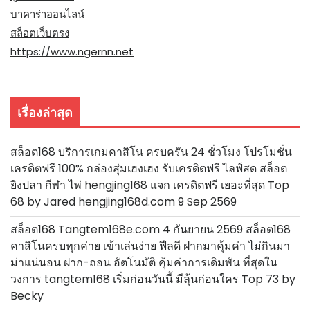
บาคาร่าออนไลน์
สล็อตเว็บตรง
https://www.ngernn.net
เรื่องล่าสุด
สล็อต168 บริการเกมคาสิโน ครบครัน 24 ชั่วโมง โปรโมชั่น
เครดิตฟรี 100% กล่องสุ่มเฮงเฮง รับเครดิตฟรี ไลฟ์สด สล็อต
ยิงปลา กีฬา ไพ่ hengjing168 แจก เครดิตฟรี เยอะที่สุด Top
68 by Jared hengjing168d.com 9 Sep 2569
สล็อต168 Tangtem168e.com 4 กันยายน 2569 สล็อต168
คาสิโนครบทุกค่าย เข้าเล่นง่าย ฟีลดี ฝากมาคุ้มค่า ไม่กินมา
ม่าแน่นอน ฝาก-ถอน อัตโนมัติ คุ้มค่าการเดิมพัน ที่สุดใน
วงการ tangtem168 เริ่มก่อนวันนี้ มีลุ้นก่อนใคร Top 73 by
Becky