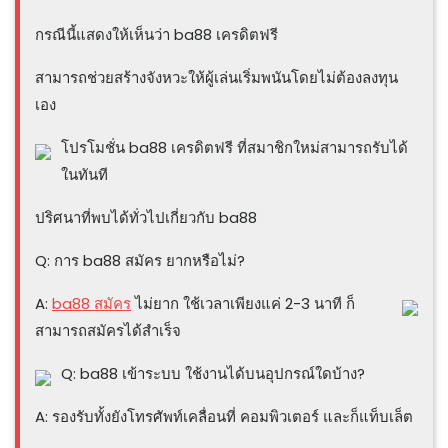
กรณีนี้แสดงให้เห็นว่า ba88 เครดิตฟรี
สามารถช่วยสร้างจังหวะให้ผู้เล่นเริ่มพนันโดยไม่ต้องลงทุน
เอง
โปรโมชั่น ba88 เครดิตฟรี ที่สมาชิกใหม่สามารถรับได้
ในทันที
ปริศนาที่พบได้ทั่วไปเกี่ยวกับ ba88
Q: การ ba88 สมัคร ยากหรือไม่?
A:
ba88 สมัคร
ไม่ยาก ใช้เวลาเพียงแค่ 2-3 นาที ก็
สามารถสมัครได้สำเร็จ
Q: ba88 เข้าระบบ ใช้งานได้บนอุปกรณ์ใดบ้าง?
A: รองรับทั้งยังโทรศัพท์เคลื่อนที่ คอมพิวเตอร์ และก็แท็บเล็ต