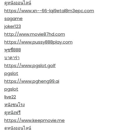
ดูหนังออนไลน์
https://www.xn--66-lqi9etal8m3epc.com
sagame
joker123
http://www.movie87hd.com
https://www.pussy888play.com
พุซซี่888
บาคาร่า
https://www.pgslot.golf
pgslot
https://www.pgheng99.ai
pgslot
live22
หนังชนโรง
ดูหนังฟรี
https://www.keepmovie.me
ดูหนังออนไลน์