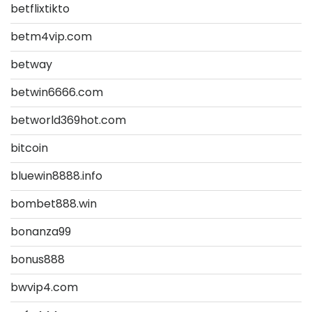
betflixtikto
betm4vip.com
betway
betwin6666.com
betworld369hot.com
bitcoin
bluewin8888.info
bombet888.win
bonanza99
bonus888
bwvip4.com