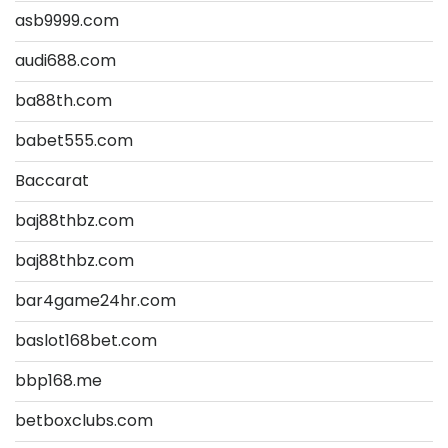
asb9999.com
audi688.com
ba88th.com
babet555.com
Baccarat
baj88thbz.com
baj88thbz.com
bar4game24hr.com
baslot168bet.com
bbp168.me
betboxclubs.com