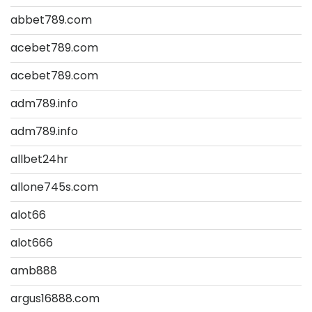
abbet789.com
acebet789.com
acebet789.com
adm789.info
adm789.info
allbet24hr
allone745s.com
alot66
alot666
amb888
argus16888.com