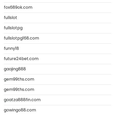
fox689ok.com
fullslot
fullslotpg
fullslotpg168.com
funny18
future24bet.com
gaojing888
gem99ths.com
gem99ths.com
goatza888fin.com
gowingo88.com