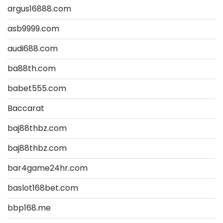
argus16888.com
asb9999.com
audi688.com
ba88th.com
babet555.com
Baccarat
baj88thbz.com
baj88thbz.com
bar4game24hr.com
baslot168bet.com
bbp168.me