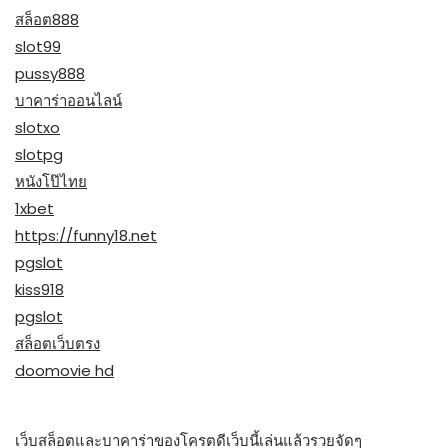
สล็อต888
slot99
pussy888
บาคาร่าออนไลน์
slotxo
slotpg
หนังโป๊ไทย
1xbet
https://funny18.net
pgslot
kiss918
pgslot
สล็อตเว็บตรง
doomovie hd
เว็บสล็อตและบาคาร่าของโครตดีเว็บนี้เล่นแล้วรวยจัดๆ