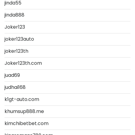
jinda55
jinda888
Joker123
joker123auto
joker123th
Joker123th.com
juad69
judhai168
k1gt-auto.com
khumsup888.me
kimchibetbet.com