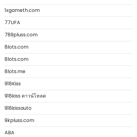
1xgameth.com
77UFA
789pluss.com
8lots.com
8lots.com
8lots.me
918Kiss
918kiss ดาวน์โหลด
918kissauto
9kpluss.com
ABA