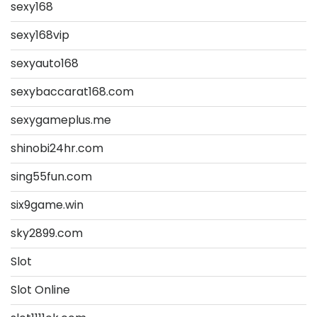
sexy168
sexy168vip
sexyauto168
sexybaccarat168.com
sexygameplus.me
shinobi24hr.com
sing55fun.com
six9game.win
sky2899.com
Slot
Slot Online