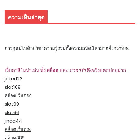
ความเห็นล่าสุด
การอุดมไปด้วยวิชาความรู้รวมทั้งความถนัดมีค่ามากยิ่งกว่าทอง
เว็บคาสิโนน่าเล่น ทั้ง
สล็อต
และ
บาคาร่า
ตึงจริงแตกบ่อยมาก
joker123
slot168
สล็อตเว็บตรง
slot99
slot66
jinda44
สล็อตเว็บตรง
สล็อต888