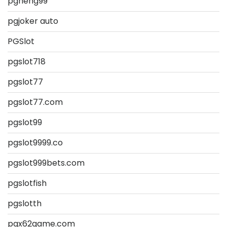
pgheng99
pgjoker auto
PGSlot
pgslot718
pgslot77
pgslot77.com
pgslot99
pgslot9999.co
pgslot999bets.com
pgslotfish
pgslotth
pgx62game.com