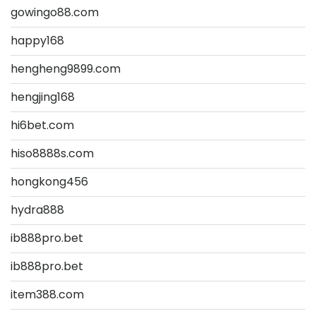
gowingo88.com
happy168
hengheng9899.com
hengjing168
hi6bet.com
hiso8888s.com
hongkong456
hydra888
ib888pro.bet
ib888pro.bet
item388.com