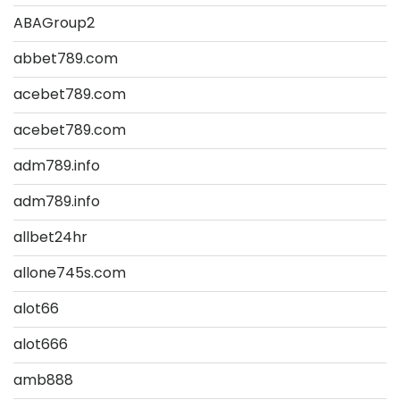
ABAGroup2
abbet789.com
acebet789.com
acebet789.com
adm789.info
adm789.info
allbet24hr
allone745s.com
alot66
alot666
amb888