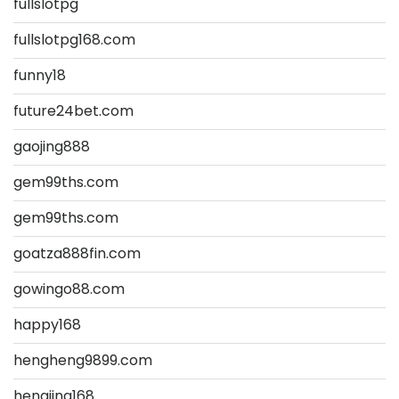
fullslotpg
fullslotpg168.com
funny18
future24bet.com
gaojing888
gem99ths.com
gem99ths.com
goatza888fin.com
gowingo88.com
happy168
hengheng9899.com
hengjing168