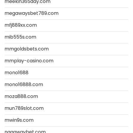
meekin365day.com
megawaysbet789.com
mfj889xx.com
mib555s.com
mmgoldsbets.com
mmplay-casino.com
mono1688
mono16888.com
moza888.com
mun789slot.com
mwin9s.com
nagawaybet.com