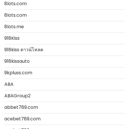
8lots.com
8lots.com
8lots.me
918Kiss
918kiss ดาวน์โหลด
918kissauto
9kpluss.com
ABA
ABAGroup2
abbet789.com
acebet789.com