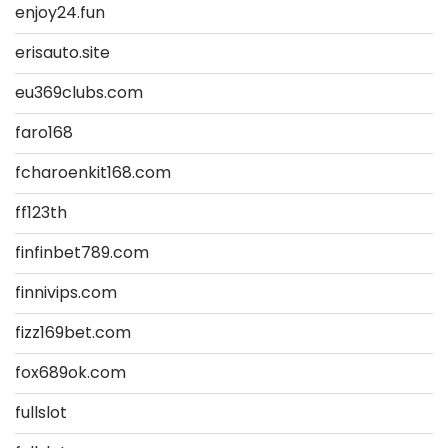
enjoy24.fun
erisauto.site
eu369clubs.com
faro168
fcharoenkit168.com
ff123th
finfinbet789.com
finnivips.com
fizz169bet.com
fox689ok.com
fullslot