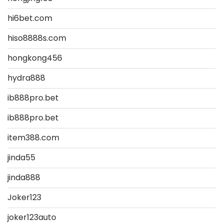
hi6bet.com
hiso8888s.com
hongkong456
hydra888
ib888pro.bet
ib888pro.bet
item388.com
jinda55
jinda888
Joker123
joker123auto