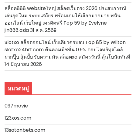
สล็อต888 websiteใหญ่ สล็อตเว็บตรง 2026 ประสบการณ์
เล่นยุคใหม่ ระบบเสถียร พร้อมเกมให้เลือกมากมาย พนัน
ออนไลน์ เว็บใหญ่ เครดิตฟรี Top 59 by Evelyne
jin888.asia 31 ส.ค. 2569
Slotxo สล็อตออนไลน์ เว็บเดียวครบจบ Top 85 by Wilton
slotxo24hrf.com คืนคอมมิชชั่น 0.9% ตอบโจทย์ทุสไตล์
ฝากปุ๊บ ลุ้นปั๊บ รับความมัน สล็อตxo สมัครวันนี้ ลุ้นโบนัสทันที
14 มิถุนายน 2026
หมวดหมู่
037movie
123xos.com
13satanbets.com