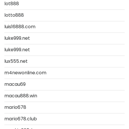
lot888
lotto888
luis16888.com
luke999.net
luke999.net
lux555.net
m4newonline.com
macau69
macau888.win
mario678
mario678.club