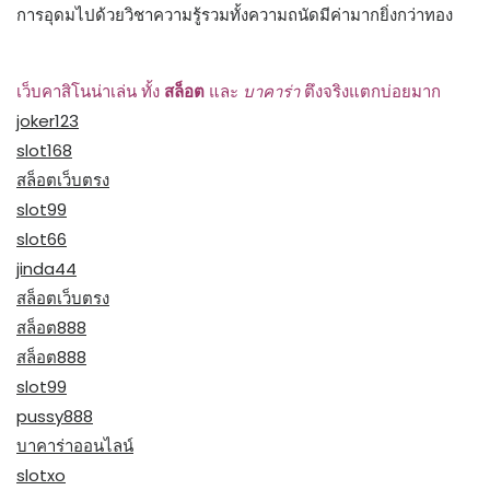
การอุดมไปด้วยวิชาความรู้รวมทั้งความถนัดมีค่ามากยิ่งกว่าทอง
เว็บคาสิโนน่าเล่น ทั้ง
สล็อต
และ
บาคาร่า
ตึงจริงแตกบ่อยมาก
joker123
slot168
สล็อตเว็บตรง
slot99
slot66
jinda44
สล็อตเว็บตรง
สล็อต888
สล็อต888
slot99
pussy888
บาคาร่าออนไลน์
slotxo