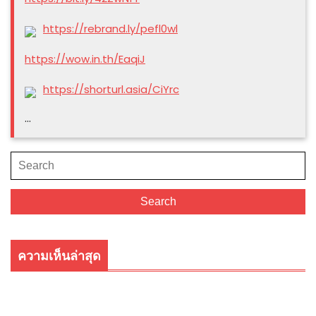
https://rebrand.ly/pefl0wl
https://wow.in.th/EaqiJ
https://shorturl.asia/CiYrc
…
Search
for:
Search
ความเห็นล่าสุด