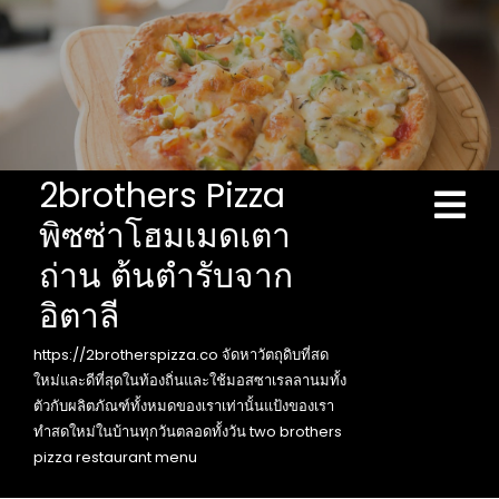
Skip
to
content
2brothers Pizza
Ope
Men
พิซซ่าโฮมเมดเตา
ถ่าน ต้นตำรับจาก
อิตาลี
https://2brotherspizza.co จัดหาวัตถุดิบที่สด
ใหม่และดีที่สุดในท้องถิ่นและใช้มอสซาเรลลานมทั้ง
ตัวกับผลิตภัณฑ์ทั้งหมดของเราเท่านั้นแป้งของเรา
ทำสดใหม่ในบ้านทุกวันตลอดทั้งวัน two brothers
pizza restaurant menu