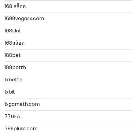
168 สล็อต
1688vegasx.com
168slot
168สล็อต
188bet
188betth
1xbetth
1xbit
1xgameth.com
77UFA
789pluss.com