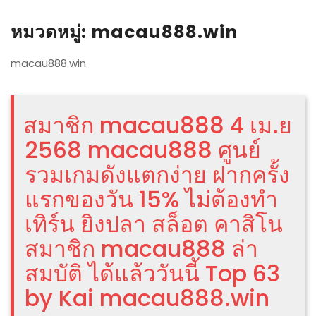
หมวดหมู่:
macau888.win
macau888.win
สมาชิก macau888 4 เม.ย
2568 macau888 ศูนย์
รวมเกมดังแตกง่าย ฝากครั้ง
แรกของวัน 15% ไม่ต้องทำ
เทิร์น ยิงปลา สล็อต คาสิโน
สมาชิก macau888 ล่า
สมบัติ ได้แล้ววันนี้ Top 63
by Kai macau888.win