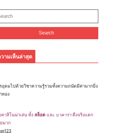
arch
:
Search
วามเห็นล่าสุด
รอุดมไปด้วยวิชาความรู้รวมทั้งความถนัดมีค่ามากยิ่ง
่าทอง
บคาสิโนน่าเล่น ทั้ง
สล็อต
และ
บาคาร่า
ตึงจริงแตก
อยมาก
ker123