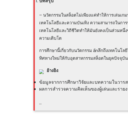
บทสรุป
– นวัตกรรมในสล็อตไม่เพียงแค่ทำให้การเล่นเกม
เทคโนโลยีและความบันเทิง ความสามารถในการป
เทคโนโลยีและวิถีชีวิตทำให้มันยังคงเป็นส่วนห
ความเติบโต
การศึกษานี้เกี่ยวกับนวัตกรรม ẩnลึกถึงเทคโนโลย
ทิศทางใหม่ให้กับอุตสาหกรรมสล็อตในยุคปัจจุบัน
อ้างอิง
:
ข้อมูลจากการศึกษาวิจัยและบทความในวาร
ผลการสำรวจความคิดเห็นของผู้เล่นและรา
…