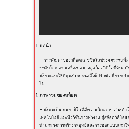
บทนำ
– การพัฒนาของสล็อตแมชชีนในช่วงศตวรรษที่ผ่
ระดับโลก จากเครื่องกลมาจสู่สล็อตวิดีโอที่ทันสม
สล็อตและวิธีที่อุตสาหกรรมนี้ได้ปรับตัวเพื่อรอ
ไป
ภาพรวมของสล็อต
– สล็อตเป็นเกมคาสิโนที่มีความนิยมมหาศาลทั่วโล
เทคโนโลยีและฟังก์ชันการทำงาน สู่สล็อตวิดีโอ
ท่ามกลางการสร้างกลยุทธ์และการออกแบบเกมใหม่ 