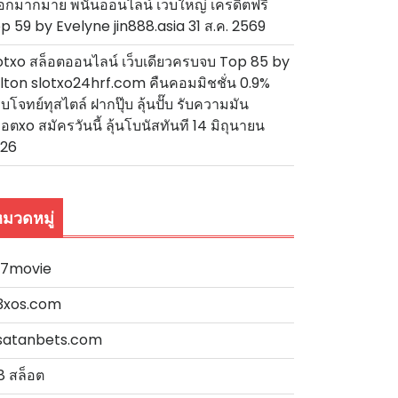
ือกมากมาย พนันออนไลน์ เว็บใหญ่ เครดิตฟรี
p 59 by Evelyne jin888.asia 31 ส.ค. 2569
otxo สล็อตออนไลน์ เว็บเดียวครบจบ Top 85 by
lton slotxo24hrf.com คืนคอมมิชชั่น 0.9%
บโจทย์ทุสไตล์ ฝากปุ๊บ ลุ้นปั๊บ รับความมัน
็อตxo สมัครวันนี้ ลุ้นโบนัสทันที 14 มิถุนายน
26
มวดหมู่
37movie
3xos.com
satanbets.com
8 สล็อต