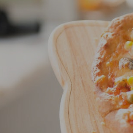
Skip
to
content