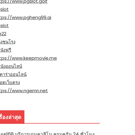
tps://www.pgslot.golf
slot
tps://www.pgheng99.ai
slot
ve22
ังชนโรง
นังฟรี
tps://www.keepmovie.me
หนังออนไลน์
คาร่าออนไลน์
็อตเว็บตรง
tps://www.ngernn.net
รื่องล่าสุด
็อต168 บริการเกมคาสิโน ครบครัน 24 ชั่วโมง