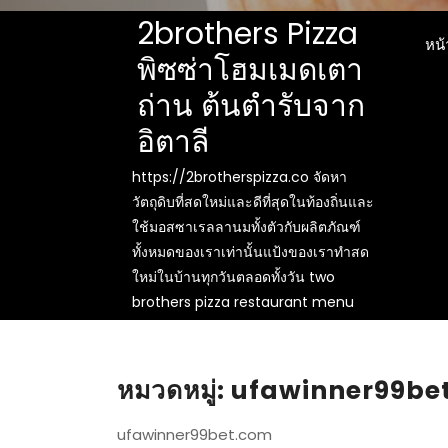
2brothers Pizza
หน
พิซซ่าโฮมเมดเตา
ถ่าน ต้นตำรับจาก
อิตาลี
https://2brotherspizza.co จัดหา
วัตถุดิบที่สดใหม่และดีที่สุดในท้องถิ่นและ
ใช้มอสซาเรลลานมทั้งตัวกับผลิตภัณฑ์
ทั้งหมดของเราเท่านั้นแป้งของเราทำสด
ใหม่ในบ้านทุกวันตลอดทั้งวัน two
brothers pizza restaurant menu
หมวดหมู่:
ufawinner99be
ufawinner99bet.com