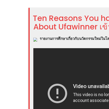
Ten Reasons You ha
About Ufawinner เข้า
รายงานการศึกษาเกี่ยวกับนวัตกรรมใหม่ในโ