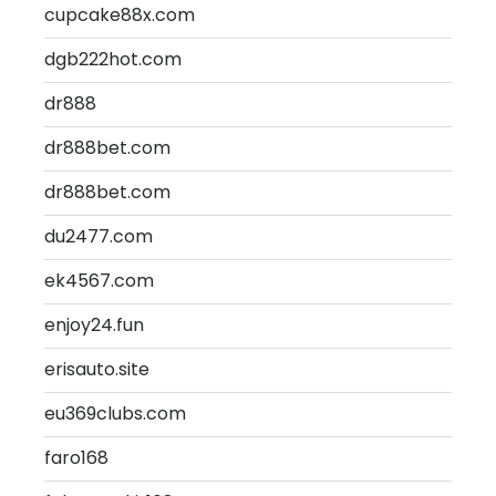
cupcake88x.com
dgb222hot.com
dr888
dr888bet.com
dr888bet.com
du2477.com
ek4567.com
enjoy24.fun
erisauto.site
eu369clubs.com
faro168