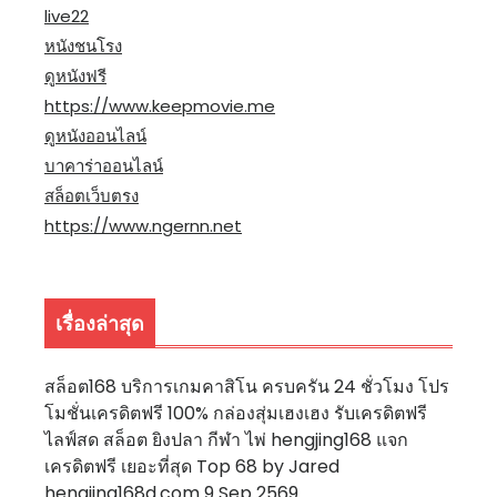
live22
หนังชนโรง
ดูหนังฟรี
https://www.keepmovie.me
ดูหนังออนไลน์
บาคาร่าออนไลน์
สล็อตเว็บตรง
https://www.ngernn.net
เรื่องล่าสุด
สล็อต168 บริการเกมคาสิโน ครบครัน 24 ชั่วโมง โปร
โมชั่นเครดิตฟรี 100% กล่องสุ่มเฮงเฮง รับเครดิตฟรี
ไลฟ์สด สล็อต ยิงปลา กีฬา ไพ่ hengjing168 แจก
เครดิตฟรี เยอะที่สุด Top 68 by Jared
hengjing168d.com 9 Sep 2569