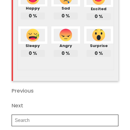
Happy
Sad
Excited
0
%
0
%
0
%
Sleepy
Angry
Surprise
0
%
0
%
0
%
แนะแนว
Previous
Previous
Post
เรื่อง
Next
Next
Post
Search
for: