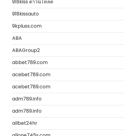
918kiss ดาวน์โหลด
918kissauto
9kpluss.com
ABA
ABAGroup2
abbet789.com
acebet789.com
acebet789.com
adm789.info
adm789.info
allbet24hr
allone745s.com