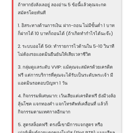
ถ้าหากยังลังเลอยู่ ลองอ่าน 5 ข้อนี้แล้วคุณจะกด
สมัครโดยทันที
1. อิสระทางด้านการเงิน: ฝาก-ถอน ไม่มีขั้นต่ำ 1 บาท
ก็ฝากได้ 10 บาทก็ถอนได้ (ถ้าเกิดทำกำไรได้นะจ๊ะ)
2. ระบบออโต้ 5G: ทำรายการไวด้านใน 5-10 วินาที
ไม่ต้องรอแอดมินยืนยันให้เสียเวลาชีวิต
3. กลุ่มดูแลระดับ VVIP: แม้คุณจะสมัครด้วยเครดิต
ฟรี แต่การบริการที่คุณจะได้รับเป็นระดับพระเจ้า มี
แอดมินรอตอบปัญหา 1 วัน
4. กิจกรรมพิเศษมาก: เว้นเสียแต่เครดิตฟรี ยังมีวงล้อ
ลุ้นโชค แจกทองคำ แจกโทรศัพท์เคลื่อนที่ แล้วก็
กิจกรรมตามเทศกาลอีกมาก
5. สูตรสล็อตฟรี: ตรงนี้เขามีการแจกสูตร หรือ
เปอร์เซ็นต์การแตกของโบนัส (Slot RTP) แบบเรียล