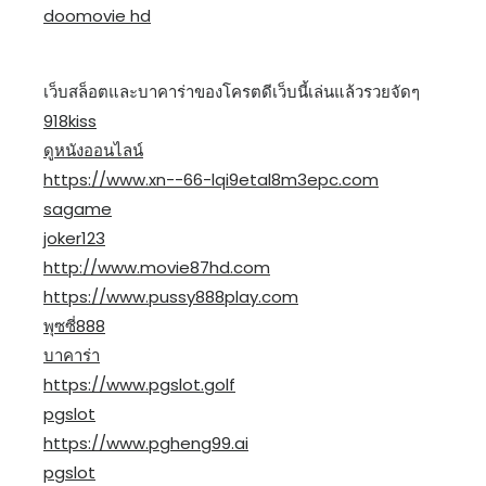
doomovie hd
เว็บสล็อตและบาคาร่าของโครตดีเว็บนี้เล่นแล้วรวยจัดๆ
918kiss
ดูหนังออนไลน์
https://www.xn--66-lqi9etal8m3epc.com
sagame
joker123
http://www.movie87hd.com
https://www.pussy888play.com
พุซซี่888
บาคาร่า
https://www.pgslot.golf
pgslot
https://www.pgheng99.ai
pgslot