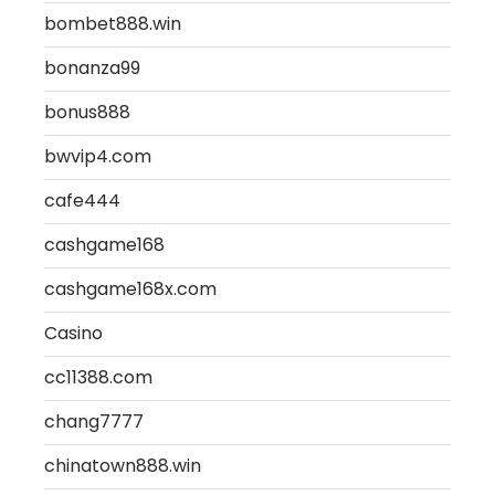
bombet888.win
bonanza99
bonus888
bwvip4.com
cafe444
cashgame168
cashgame168x.com
Casino
cc11388.com
chang7777
chinatown888.win