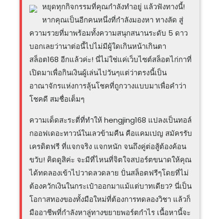
หยุดทุกกิจกรรมที่คุณกำลังทำอยู่ แล้วฟังทางนี้!
หากคุณเป็นอีกคนหนึ่งที่กำลังมองหา ทางลัด สู่
ความรวยที่มาพร้อมทั้งความสนุกสนานระดับ 5 ดาว
บอกเลยว่านาต่อนี้ไปไม่มีผู้ใดเกินหน้าเกินตา
สล็อต168 อีกแล้วค่ะ! นี่ไม่ใช่แค่เว็บไซต์สล็อตไก่กาที่
เปิดมาเพื่อกินเงินผู้เล่นไปวันๆแต่ว่าตรงนี้เป็น
อาณาจักรแห่งการลุ้นโชคที่ถูกวางแบบมาเพื่อคำว่า
โชคดี สมชื่อเต็มๆ
ความเด็ดสะระตี่ที่ทำให้ hengjing168 แปลงเป็นทอล์
กออฟเดอะทาวน์ในเลวข้ามคืน คือแคมเปญ สมัครรับ
เครดิตฟรี ที่แจกจริง แจกหนัก จนถึงคู่ต่อสู้ต้องค้อน
ขวับ! คิดดูสิค่ะ จะมีที่ไหนที่จิตใจสปอร์ตขนาดให้คุณ
ได้ทดลองเข้าไปวาดลวดลาย ปั่นสล็อตฟรีๆโดยที่ไม่
ต้องควักเงินในกระเป๋าออกมาแม้แต่บาทเดียว? นี่เป็น
โอกาสทองของทั้งมือใหม่ที่ต้องการทดลองวิชา แล้วก็
มืออาชีพที่กำลังหาลู่ทางขยายพอร์ตกำไร เนื้อหานี้จะ