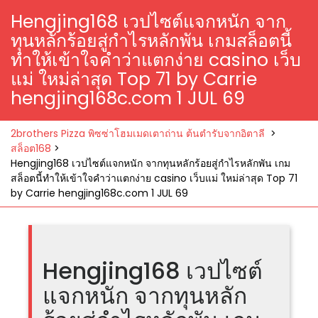
Hengjing168 เวปไซต์แจกหนัก จาก
ทุนหลักร้อยสู่กำไรหลักพัน เกมสล็อตนี้
ทำให้เข้าใจคำว่าแตกง่าย casino เว็บ
แม่ ใหม่ล่าสุด Top 71 by Carrie
hengjing168c.com 1 JUL 69
2brothers Pizza พิซซ่าโฮมเมดเตาถ่าน ต้นตำรับจากอิตาลี
>
สล็อต168
>
Hengjing168 เวปไซต์แจกหนัก จากทุนหลักร้อยสู่กำไรหลักพัน เกม
สล็อตนี้ทำให้เข้าใจคำว่าแตกง่าย casino เว็บแม่ ใหม่ล่าสุด Top 71
by Carrie hengjing168c.com 1 JUL 69
Hengjing168 เวปไซต์
แจกหนัก จากทุนหลัก