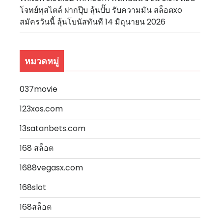
โจทย์ทุสไตล์ ฝากปุ๊บ ลุ้นปั๊บ รับความมัน สล็อตxo
สมัครวันนี้ ลุ้นโบนัสทันที 14 มิถุนายน 2026
หมวดหมู่
037movie
123xos.com
13satanbets.com
168 สล็อต
1688vegasx.com
168slot
168สล็อต