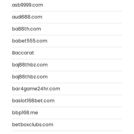
asb9999.com
audi688.com
ba88th.com
babet555.com
Baccarat
baj88thbz.com
baj88thbz.com
bar4game24hr.com
baslot168bet.com
bbp168.me
betboxclubs.com