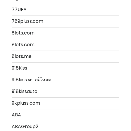
77UFA
789pluss.com
8lots.com
8lots.com
8lots.me
918Kiss
918kiss ดาวน์โหลด
918kissauto
9kpluss.com
ABA
ABAGroup2