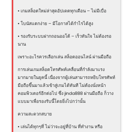
• เกมสล็อตใหม่ล่าสุดอัปเดตทุกเดือน – ไม่มีเบื่อ
• โบนัสแตกง่าย – มีโอกาสได้กำไรได้สูง
• รองรับระบบฝากถอนออโต้ – เร็วทันใจ ไม่ต้องรอ
นาน
เพราะอะไรควรเลือกเล่น สล็อตออนไลน์ ผ่านมือถือ
การเล่นเกมสล็อตโทรศัพท์เคลื่อนที่กำลังมาแรง
มากมายในยุคนี้ เนื่องจากผู้เล่นสามารถหยิบโทรศัพท์
มือถือขึ้นมาแล้วเข้าสู่เกมได้ทันที ไม่ต้องนั่งหน้า
คอมพิวเตอร์อีกต่อไป ซึ่ง jinda888 ผ่านมือถือ ก็วาง
แบบมาเพื่อรองรับนี้โดยยิ่งไปกว่านั้น
ความสะดวกสบาย
• เล่นได้ทุกๆที่ ไม่ว่าจะอยู่ที่บ้าน ที่ทำงาน หรือ