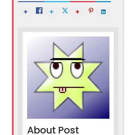
About Post