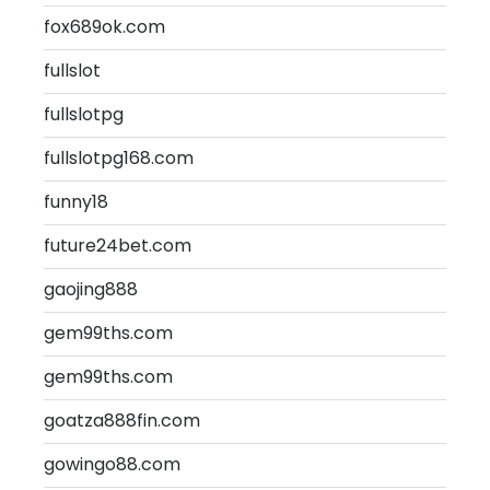
fox689ok.com
fullslot
fullslotpg
fullslotpg168.com
funny18
future24bet.com
gaojing888
gem99ths.com
gem99ths.com
goatza888fin.com
gowingo88.com