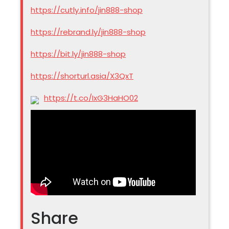
https://cutly.info/jin888-shop
https://rebrand.ly/jin888-shop
https://bit.ly/jin888-shop
https://shorturl.asia/X3QxT
https://t.co/IxG3HaHO02
Share