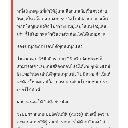
หนึ่งในเหตุผลที่ทำให้ผู้เล่นเลือกเล่นกับเว็บตรงค่าย
ใหญ่เป็น สล็อตแตกง่าย รางวัลโบนัสออกบ่อย แจ็ค
พอตใหญ่แตกจริง ไม่ว่าจะเป็นผู้เล่นใหม่หรือผู้เล่น
เก่า ก็ได้โอกาสคว้าเงินรางวัลก้อนโตได้เสมอภาค
รองรับทุกระบบ เล่นได้ทุกหนทุกแห่ง
ไม่ว่าคุณจะใช้มือถือระบบ iOS หรือ Android ก็
สามารถเข้าเล่นเกมสล็อตออนไลน์ได้ง่ายๆเพียงแต่มี
อินเทอร์เน็ต เล่นได้ทุกหนทุกแห่ง ไม่มีความจำเป็นที่
จะต้องโหลดแอปก็สามารถเล่นผ่านโปรแกรมเบรา
เซอร์ได้ทันที
ฝากถอนออโต้ ไม่มีอย่างน้อย
ระบบฝากถอนแบบอัตโนมัติ (Auto) ช่วยเพิ่มความ
สะดวกสบายให้ผู้เล่น ทำรายการได้ด้วยตัวเอง ไม่