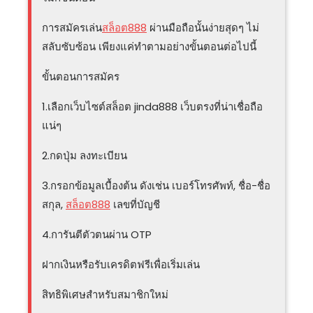
การสมัครเล่น
สล็อต888
ผ่านมือถือนั้นง่ายสุดๆ ไม่
สลับซับซ้อน เพียงแค่ทำตามอย่างขั้นตอนต่อไปนี้
ขั้นตอนการสมัคร
1.เลือกเว็บไซต์สล็อต jinda888 เว็บตรงที่น่าเชื่อถือ
แน่ๆ
2.กดปุ่ม ลงทะเบียน
3.กรอกข้อมูลเบื้องต้น ดังเช่น เบอร์โทรศัพท์, ชื่อ-ชื่อ
สกุล,
สล็อต888
เลขที่บัญชี
4.การันตีตัวตนผ่าน OTP
ฝากเงินหรือรับเครดิตฟรีเพื่อเริ่มเล่น
สิทธิพิเศษสำหรับสมาชิกใหม่