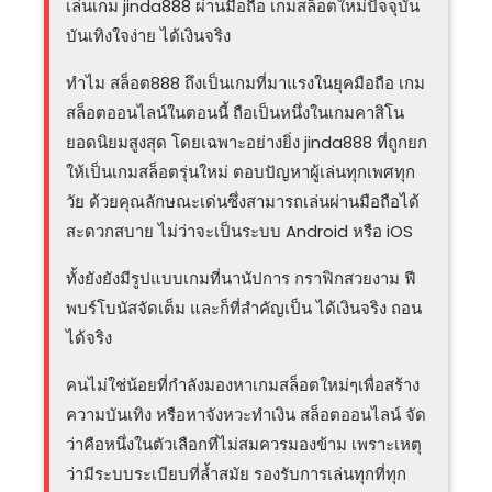
เล่นเกม jinda888 ผ่านมือถือ เกมสล็อตใหม่ปัจจุบัน
บันเทิงใจง่าย ได้เงินจริง
ทำไม สล็อต888 ถึงเป็นเกมที่มาแรงในยุคมือถือ เกม
สล็อตออนไลน์ในตอนนี้ ถือเป็นหนึ่งในเกมคาสิโน
ยอดนิยมสูงสุด โดยเฉพาะอย่างยิ่ง jinda888 ที่ถูกยก
ให้เป็นเกมสล็อตรุ่นใหม่ ตอบปัญหาผู้เล่นทุกเพศทุก
วัย ด้วยคุณลักษณะเด่นซึ่งสามารถเล่นผ่านมือถือได้
สะดวกสบาย ไม่ว่าจะเป็นระบบ Android หรือ iOS
ทั้งยังยังมีรูปแบบเกมที่นานัปการ กราฟิกสวยงาม ฟี
พบร์โบนัสจัดเต็ม และก็ที่สำคัญเป็น ได้เงินจริง ถอน
ได้จริง
คนไม่ใช่น้อยที่กำลังมองหาเกมสล็อตใหม่ๆเพื่อสร้าง
ความบันเทิง หรือหาจังหวะทำเงิน สล็อตออนไลน์ จัด
ว่าคือหนึ่งในตัวเลือกที่ไม่สมควรมองข้าม เพราะเหตุ
ว่ามีระบบระเบียบที่ล้ำสมัย รองรับการเล่นทุกที่ทุก