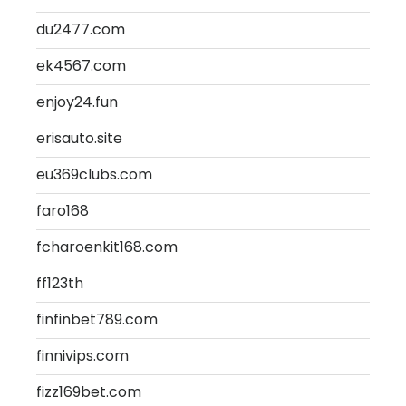
du2477.com
ek4567.com
enjoy24.fun
erisauto.site
eu369clubs.com
faro168
fcharoenkit168.com
ff123th
finfinbet789.com
finnivips.com
fizz169bet.com