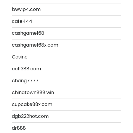
bwvip4.com
cafe444
cashgame168
cashgame168x.com
Casino
cc11388.com
chang7777
chinatown888.win
cupcake88x.com
dgb222hot.com
dr888