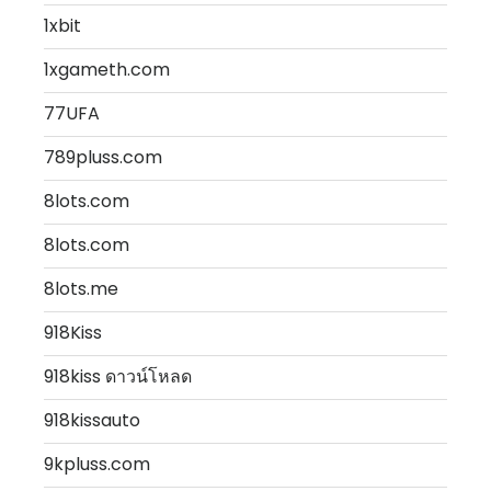
1xbit
1xgameth.com
77UFA
789pluss.com
8lots.com
8lots.com
8lots.me
918Kiss
918kiss ดาวน์โหลด
918kissauto
9kpluss.com