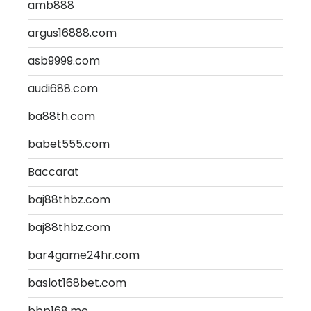
amb888
argus16888.com
asb9999.com
audi688.com
ba88th.com
babet555.com
Baccarat
baj88thbz.com
baj88thbz.com
bar4game24hr.com
baslot168bet.com
bbp168.me