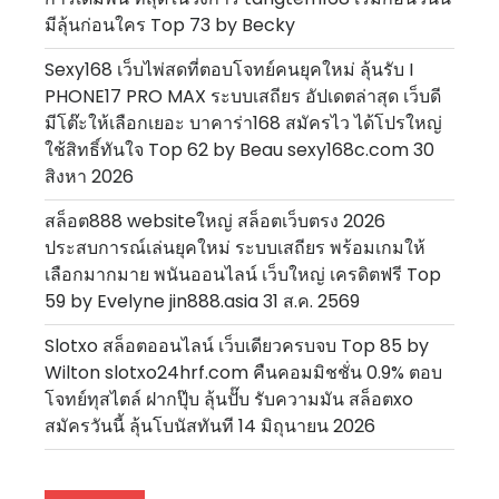
มีลุ้นก่อนใคร Top 73 by Becky
Sexy168 เว็บไพ่สดที่ตอบโจทย์คนยุคใหม่ ลุ้นรับ I
PHONE17 PRO MAX ระบบเสถียร อัปเดตล่าสุด เว็บดี
มีโต๊ะให้เลือกเยอะ บาคาร่า168 สมัครไว ได้โปรใหญ่
ใช้สิทธิ์ทันใจ Top 62 by Beau sexy168c.com 30
สิงหา 2026
สล็อต888 websiteใหญ่ สล็อตเว็บตรง 2026
ประสบการณ์เล่นยุคใหม่ ระบบเสถียร พร้อมเกมให้
เลือกมากมาย พนันออนไลน์ เว็บใหญ่ เครดิตฟรี Top
59 by Evelyne jin888.asia 31 ส.ค. 2569
Slotxo สล็อตออนไลน์ เว็บเดียวครบจบ Top 85 by
Wilton slotxo24hrf.com คืนคอมมิชชั่น 0.9% ตอบ
โจทย์ทุสไตล์ ฝากปุ๊บ ลุ้นปั๊บ รับความมัน สล็อตxo
สมัครวันนี้ ลุ้นโบนัสทันที 14 มิถุนายน 2026