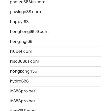
goatza888fin.com
gowingo88.com
happy168
hengheng9899.com
hengjing168
hi6bet.com
hiso8888s.com
hongkong456
hydra888
ib888pro.bet
ib888pro.bet
item388.com