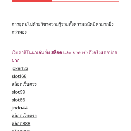
การอุดมไปด้วยวิชาความรู้รวมทั้งความถนัดมีค่ามากยิ่ง
กว่าทอง
เว็บคาสิโนน่าเล่น ทั้ง
สล็อต
และ
บาคาร่า
ตึงจริงแตกบ่อย
มาก
joker123
slot168
สล็อตเว็บตรง
slot99
slot66
jinda44
สล็อตเว็บตรง
สล็อต888