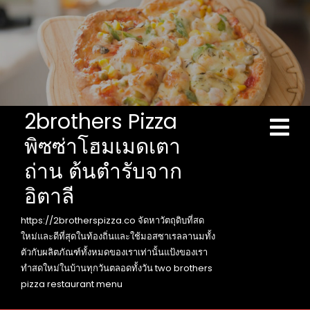
Skip
to
content
2brothers Pizza
Ope
Men
พิซซ่าโฮมเมดเตา
ถ่าน ต้นตำรับจาก
อิตาลี
https://2brotherspizza.co จัดหาวัตถุดิบที่สด
ใหม่และดีที่สุดในท้องถิ่นและใช้มอสซาเรลลานมทั้ง
ตัวกับผลิตภัณฑ์ทั้งหมดของเราเท่านั้นแป้งของเรา
ทำสดใหม่ในบ้านทุกวันตลอดทั้งวัน two brothers
pizza restaurant menu