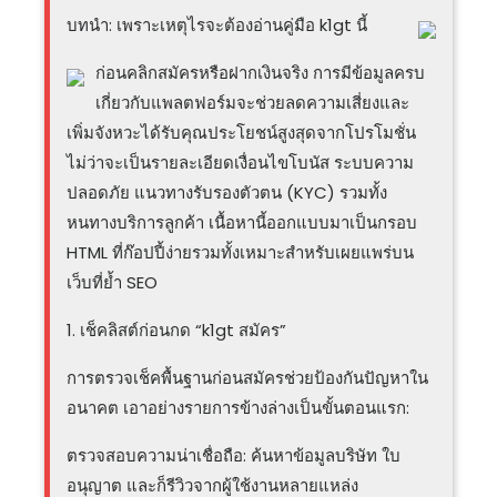
บทนำ: เพราะเหตุไรจะต้องอ่านคู่มือ k1gt นี้
ก่อนคลิกสมัครหรือฝากเงินจริง การมีข้อมูลครบ
เกี่ยวกับแพลตฟอร์มจะช่วยลดความเสี่ยงและ
เพิ่มจังหวะได้รับคุณประโยชน์สูงสุดจากโปรโมชั่น
ไม่ว่าจะเป็นรายละเอียดเงื่อนไขโบนัส ระบบความ
ปลอดภัย แนวทางรับรองตัวตน (KYC) รวมทั้ง
หนทางบริการลูกค้า เนื้อหานี้ออกแบบมาเป็นกรอบ
HTML ที่ก๊อปปี้ง่ายรวมทั้งเหมาะสำหรับเผยแพร่บน
เว็บที่ย้ำ SEO
1. เช็คลิสต์ก่อนกด “k1gt สมัคร”
การตรวจเช็คพื้นฐานก่อนสมัครช่วยป้องกันปัญหาใน
อนาคต เอาอย่างรายการข้างล่างเป็นขั้นตอนแรก:
ตรวจสอบความน่าเชื่อถือ: ค้นหาข้อมูลบริษัท ใบ
อนุญาต และก็รีวิวจากผู้ใช้งานหลายแหล่ง