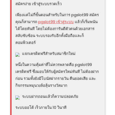
สมัครง่าย เข้าสู่ระบบรวดเร็ว
เพียงแต่ไม่กี่ขั้นตอนสำหรับในการ pgslot99 สมัคร
คุณก็สามารถ
pgslot99 เข้าสู่ระบบ
แล้วก็เริ่มพนัน
ได้โดยทันที โดยไม่ต้องการันตีตัวตนด้วยเอกสาร
สลับซับซ้อน ระบบรองรับอีกทั้งมือถือและก็
คอมพิวเตอร์
แจกเครดิตฟรีสำหรับสมาชิกใหม่
หนึ่งในความคุ้มค่าที่ไม่ควรพลาดคือ pgslot99
เครดิตฟรี ซึ่งมอบให้กับผู้สมัครใหม่ทันที ไม่ต้องฝาก
ก่อน รวมทั้งยังมีโบนัสฝากรายวัน คืนยอดเสีย และ
กิจกรรมหมุนวงล้อลุ้นรางวัลมาก
ระบบฝากถอนแล้วก็ความปลอดภัย
ระบบออโต้ เร็วภายใน 10 วินาที