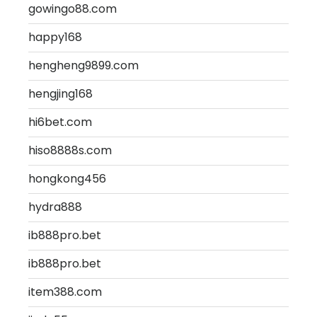
gowingo88.com
happy168
hengheng9899.com
hengjing168
hi6bet.com
hiso8888s.com
hongkong456
hydra888
ib888pro.bet
ib888pro.bet
item388.com