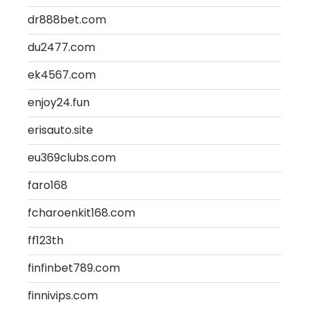
dr888bet.com
du2477.com
ek4567.com
enjoy24.fun
erisauto.site
eu369clubs.com
faro168
fcharoenkit168.com
ff123th
finfinbet789.com
finnivips.com