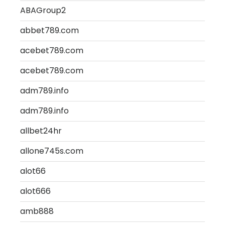
ABAGroup2
abbet789.com
acebet789.com
acebet789.com
adm789.info
adm789.info
allbet24hr
allone745s.com
alot66
alot666
amb888