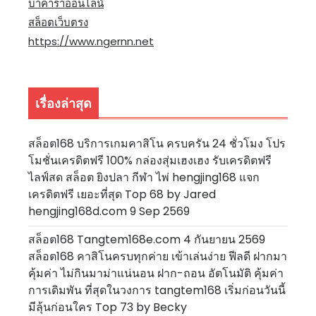
บาคาร่าออนไลน์
สล็อตเว็บตรง
https://www.ngernn.net
เรื่องล่าสุด
สล็อต168 บริการเกมคาสิโน ครบครัน 24 ชั่วโมง โปร
โมชั่นเครดิตฟรี 100% กล่องสุ่มเฮงเฮง รับเครดิตฟรี
ไลฟ์สด สล็อต ยิงปลา กีฬา ไพ่ hengjing168 แจก
เครดิตฟรี เยอะที่สุด Top 68 by Jared
hengjing168d.com 9 Sep 2569
สล็อต168 Tangtem168e.com 4 กันยายน 2569
สล็อต168 คาสิโนครบทุกค่าย เข้าเล่นง่าย ฟีลดี ฝากมา
คุ้มค่า ไม่กินมาม่าแน่นอน ฝาก-ถอน อัตโนมัติ คุ้มค่า
การเดิมพัน ที่สุดในวงการ tangtem168 เริ่มก่อนวันนี้
มีลุ้นก่อนใคร Top 73 by Becky