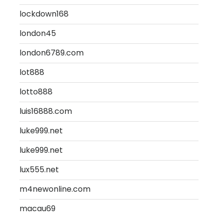
lockdown168
london45
london6789.com
lot888
lotto888
luis16888.com
luke999.net
luke999.net
lux555.net
m4newonline.com
macau69