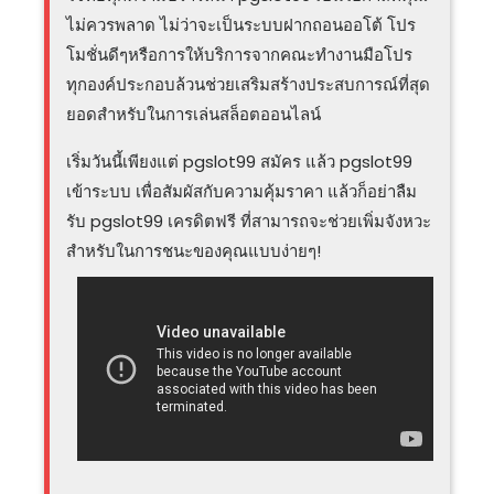
ไม่ควรพลาด ไม่ว่าจะเป็นระบบฝากถอนออโต้ โปร
โมชั่นดีๆหรือการให้บริการจากคณะทำงานมือโปร
ทุกองค์ประกอบล้วนช่วยเสริมสร้างประสบการณ์ที่สุด
ยอดสำหรับในการเล่นสล็อตออนไลน์
เริ่มวันนี้เพียงแต่ pgslot99 สมัคร แล้ว pgslot99
เข้าระบบ เพื่อสัมผัสกับความคุ้มราคา แล้วก็อย่าลืม
รับ pgslot99 เครดิตฟรี ที่สามารถจะช่วยเพิ่มจังหวะ
สำหรับในการชนะของคุณแบบง่ายๆ!