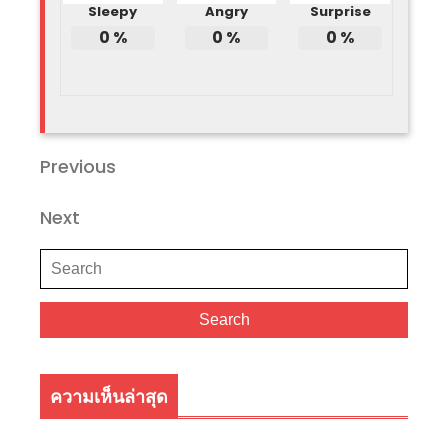
Sleepy
Angry
Surprise
0
%
0
%
0
%
แนะแนว
Previous
Previous
Post
เรื่อง
Next
Next
Post
Search
for:
Search
ความเห็นล่าสุด