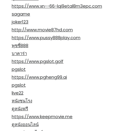
https://www.xn--66-lqi9etal8m3epc.com
sagame
joker123
http://www.movie87hd.com
https://www.pussy888play.com
พุซซี่888
บาคาร่า
https://www.pgslot.golf
pgslot
https://www.pgheng99.ai
pgslot
live22
หนังชนโรง
ดูหนังฟรี
https://www.keepmovie.me
ดูหนังออนไลน์