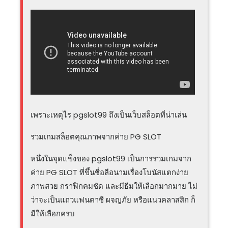
เพราะเหตุไร pgslot99 ถึงเป็นเว็บสล็อตที่น่าเล่น
รวมเกมสล็อตคุณภาพจากค่าย PG SLOT
หนึ่งในจุดแข็งของ pgslot99 เป็นการรวมเกมจาก
ค่าย PG SLOT ที่ขึ้นชื่อลือนามเรื่องโบนัสแตกง่าย
ภาพสวย กราฟิกคมชัด และมีธีมให้เลือกมากมาย ไม่
ว่าจะเป็นแถวแฟนตาซี ผจญภัย หรือแนวคลาสสิก ก็
มีให้เลือกครบ