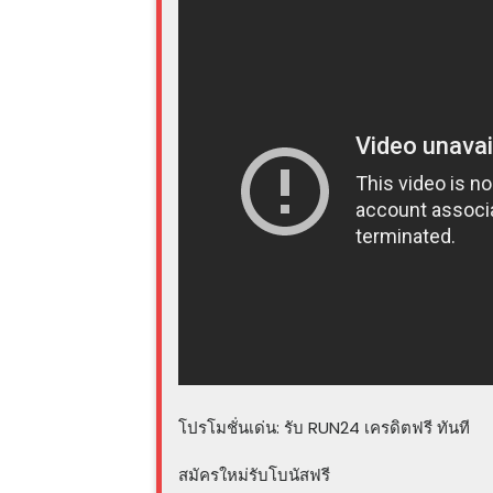
โปรโมชั่นเด่น: รับ RUN24 เครดิตฟรี ทันที
สมัครใหม่รับโบนัสฟรี