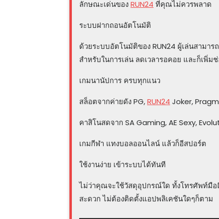
ลักษณะเด่นของ
RUN24
ที่คุณไม่ควรพลาด
ระบบฝากถอนอัตโนมัติ
ด้วยระบบอัตโนมัติของ RUN24 ผู้เล่นสามารถฝ
สำหรับในการเล่น ลดเวลารอคอย และก็เพิ่มช
เกมนานัปการ ครบทุกแนว
สล็อตจากค่ายดัง PG,
RUN24
Joker, Pragm
คาสิโนสดจาก SA Gaming, AE Sexy, Evolu
เกมกีฬา แทงบอลออนไลน์ แล้วก็อีสปอร์ต
ใช้งานง่าย เข้าระบบได้ทันที
ไม่ว่าคุณจะใช้วัสดุอุปกรณ์ใด ทั้งโทรศัพท์มื
สะดวก ไม่ต้องติดตั้งแอปพลิเคชันใดๆก็ตาม