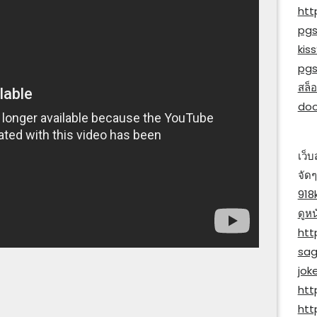
htt
pgs
kis
pgs
สล็
doo
เว็
จัดๆ
918
ดูห
htt
sa
jok
htt
htt