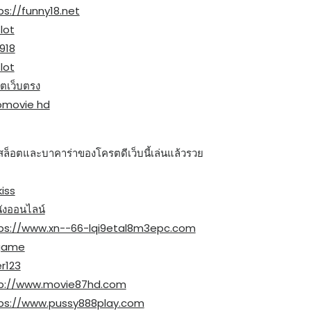
ps://funny18.net
lot
s918
lot
อตเว็บตรง
movie hd
บสล็อตและบาคาร่าของโครตดีเว็บนี้เล่นแล้วรวย
kiss
นังออนไลน์
ps://www.xn--66-lqi9etal8m3epc.com
game
er123
p://www.movie87hd.com
ps://www.pussy888play.com