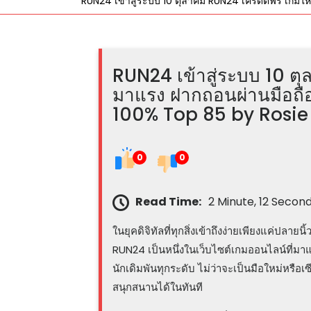
RUN24 เข้าสู่ระบบ 10 ตุลาคม RUN24 เครดิตฟรี เกมให
RUN24 เข้าสู่ระบบ 10 ต
มาแรง ฝากถอนผ่านมือถือ
100% Top 85 by Rosie
0
0
Read Time:
2 Minute, 12 Secon
ในยุคดิจิทัลที่ทุกสิ่งเข้าถึงง่ายเพียงแค่ปล
RUN24 เป็นหนึ่งในเว็บไซต์เกมออนไลน์ที่ม
นักเดิมพันทุกระดับ ไม่ว่าจะเป็นมือใหม่หรื
สนุกสนานได้ในทันที