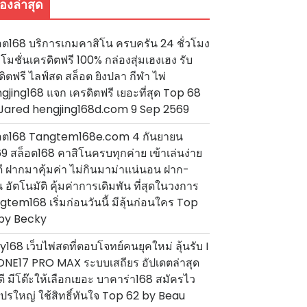
ื่องล่าสุด
อต168 บริการเกมคาสิโน ครบครัน 24 ชั่วโมง
โมชั่นเครดิตฟรี 100% กล่องสุ่มเฮงเฮง รับ
ดิตฟรี ไลฟ์สด สล็อต ยิงปลา กีฬา ไพ่
gjing168 แจก เครดิตฟรี เยอะที่สุด Top 68
Jared hengjing168d.com 9 Sep 2569
อต168 Tangtem168e.com 4 กันยายน
9 สล็อต168 คาสิโนครบทุกค่าย เข้าเล่นง่าย
ดี ฝากมาคุ้มค่า ไม่กินมาม่าแน่นอน ฝาก-
 อัตโนมัติ คุ้มค่าการเดิมพัน ที่สุดในวงการ
gtem168 เริ่มก่อนวันนี้ มีลุ้นก่อนใคร Top
by Becky
y168 เว็บไพ่สดที่ตอบโจทย์คนยุคใหม่ ลุ้นรับ I
NE17 PRO MAX ระบบเสถียร อัปเดตล่าสุด
บดี มีโต๊ะให้เลือกเยอะ บาคาร่า168 สมัครไว
โปรใหญ่ ใช้สิทธิ์ทันใจ Top 62 by Beau