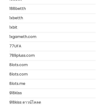
188betth
1xbetth
1xbit
1xgameth.com
77UFA
789pluss.com
8lots.com
8lots.com
8lots.me
918Kiss
918kiss ดาวน์โหลด