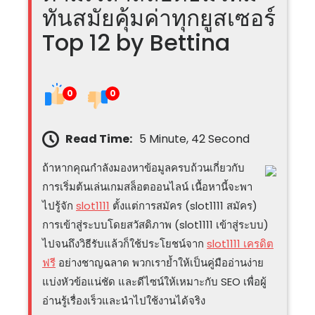
ทันสมัยคุ้มค่าทุกยูสเซอร์
Top 12 by Bettina
0
0
Read Time:
5 Minute, 42 Second
ถ้าหากคุณกำลังมองหาข้อมูลครบถ้วนเกี่ยวกับ
การเริ่มต้นเล่นเกมสล็อตออนไลน์ เนื้อหานี้จะพา
ไปรู้จัก
slot1111
ตั้งแต่การสมัคร (slot1111 สมัคร)
การเข้าสู่ระบบโดยสวัสดิภาพ (slot1111 เข้าสู่ระบบ)
ไปจนถึงวิธีรับแล้วก็ใช้ประโยชน์จาก
slot1111 เครดิต
ฟรี
อย่างชาญฉลาด พวกเราย้ำให้เป็นคู่มืออ่านง่าย
แบ่งหัวข้อแน่ชัด และดีไซน์ให้เหมาะกับ SEO เพื่อผู้
อ่านรู้เรื่องเร็วและนำไปใช้งานได้จริง