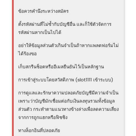
ข้อควรคำนึงระหว่างสมัคร
ตั้งรหัสผ่านที่ไม่ซ้ำกับบัญชีอื่น และก็ใช้ตัวจัดการ
รหัสผ่านหากเป็นไปได้
อย่าให้ข้อมูลส่วนตัวเกินจำเป็นถ้าหากแพลตฟอร์มไม่
ได้ร้องขอ
เก็บสกรีนช็อตหรืออีเมลยืนยันไว้เป็นหลักฐาน
การเข้าสู่ระบบโดยสวัสดิภาพ (slot1111 เข้าระบบ)
การดูแลและรักษาความปลอดภัยบัญชีมีความจำเป็น
เพราะว่าบัญชีมักเชื่อมต่อกับเงินลงทุนรวมทั้งข้อมูล
ส่วนตัว กระทำตามแนวทางข้างล่างเพื่อลดความเสี่ยง
จากการถูกแฮกหรือฟิชชิง
ทางล็อกอินที่ปลอดภัย