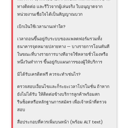
ทางติดต่อ และรีวิวจากผู้เล่นจริง ใบอนุญาตจาก
หน่วยงานเชื่อใจได้เป็นสัญญาณบวก
เบิกเงินใช้เวลานานเท่าใด?
เวลาถอนขึ้นอยู่กับระบบของแพลตฟอร์มรวมทั้ง
ธนาคารจุดหมายปลายทาง — บางรายการโอนทันที
ในขณะที่บางรายการบางทีอาจใช้หลายชั่วโมงหรือ
หนึ่งวันทำการ ขึ้นอยู่กับแผนการของผู้ให้บริการ
มิได้รับเครดิตฟรี ควรจะทำเช่นไร?
ตรวจสอบเงื่อนไขและก็ระยะเวลาโปรโมชั่น ถ้าหาก
ยังไม่ได้รับ ให้ติดต่อข้างบริการลูกค้าพร้อมสก
รีนช็อตหรือหลักฐานการสมัคร เพื่อเจ้าหน้าที่ตรวจ
สอบ
สื่อประกอบที่ควรเพิ่มบนหน้า (พร้อม ALT text)