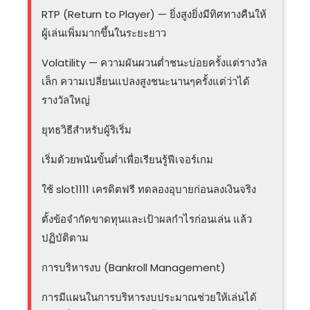
RTP (Return to Player) — ยิ่งสูงยิ่งมีทิศทางคืนให้
ผู้เล่นเพิ่มมากขึ้นในระยะยาว
Volatility — ความผันผวนต่ำชนะบ่อยครั้งแต่รางวัล
เล็ก ความเปลี่ยนแปลงสูงชนะนานๆครั้งแต่ว่าได้
รางวัลใหญ่
ยุทธวิธีสำหรับผู้ริเริ่ม
เริ่มด้วยพนันขั้นต่ำเพื่อเรียนรู้ฟีเจอร์เกม
ใช้ slot1111 เครดิตฟรี ทดลองอุบายก่อนลงเงินจริง
ตั้งข้อจำกัดขาดทุนและเป้าผลกำไรก่อนเล่น แล้ว
ปฏิบัติตาม
การบริหารงบ (Bankroll Management)
การมีแผนในการบริหารงบประมาณช่วยให้เล่นได้