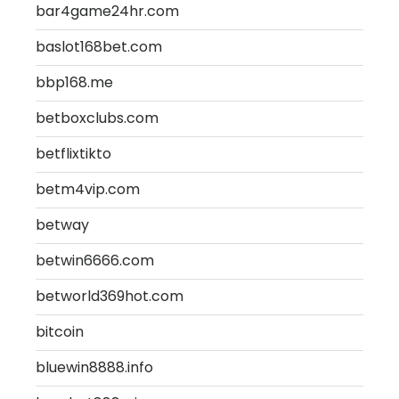
bar4game24hr.com
baslot168bet.com
bbp168.me
betboxclubs.com
betflixtikto
betm4vip.com
betway
betwin6666.com
betworld369hot.com
bitcoin
bluewin8888.info