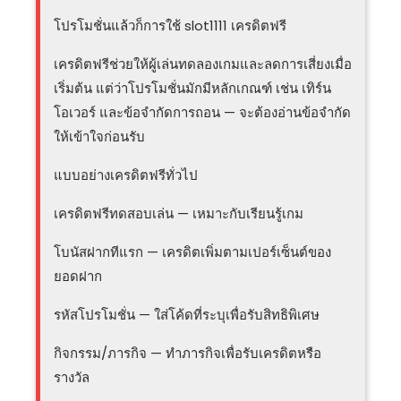
โปรโมชั่นแล้วก็การใช้ slot1111 เครดิตฟรี
เครดิตฟรีช่วยให้ผู้เล่นทดลองเกมและลดการเสี่ยงเมื่อ
เริ่มต้น แต่ว่าโปรโมชั่นมักมีหลักเกณฑ์ เช่น เทิร์น
โอเวอร์ และข้อจำกัดการถอน — จะต้องอ่านข้อจำกัด
ให้เข้าใจก่อนรับ
แบบอย่างเครดิตฟรีทั่วไป
เครดิตฟรีทดสอบเล่น — เหมาะกับเรียนรู้เกม
โบนัสฝากทีแรก — เครดิตเพิ่มตามเปอร์เซ็นต์ของ
ยอดฝาก
รหัสโปรโมชั่น — ใส่โค้ดที่ระบุเพื่อรับสิทธิพิเศษ
กิจกรรม/ภารกิจ — ทำภารกิจเพื่อรับเครดิตหรือ
รางวัล