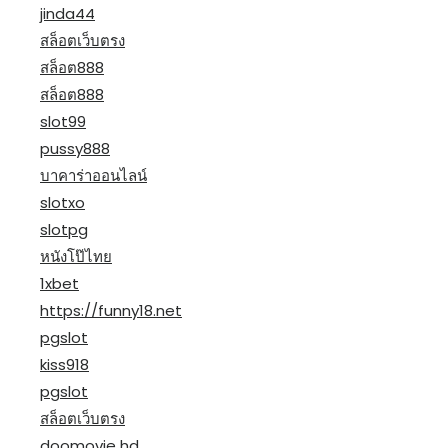
jinda44
สล็อตเว็บตรง
สล็อต888
สล็อต888
slot99
pussy888
บาคาร่าออนไลน์
slotxo
slotpg
หนังโป๊ไทย
1xbet
https://funny18.net
pgslot
kiss918
pgslot
สล็อตเว็บตรง
doomovie hd