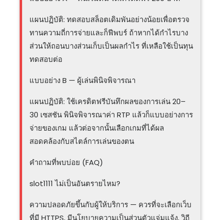
แผนปฏิบัติ: ทดสอบสล็อตเดิมพันอย่างน้อยเพื่อตรวจ
ทานความถี่การจ่ายและก็ฟีพบร์ ถ้าหากได้กำไรบาง
ส่วนให้ถอนบางส่วนเก็บเป็นผลกำไร ที่เหลือใช้เป็นทุน
ทดสอบต่อ
แบบอย่าง B — ผู้เล่นพินิจพิจารณา
แผนปฏิบัติ: ใช้เครดิตฟรีบันทึกผลของการเล่น 20–
30 เซสชัน พินิจพิจารณาค่า RTP แล้วก็แบบอย่างการ
จ่ายของเกม แล้วต่อจากนั้นเลือกเกมที่ได้ผล
สอดคล้องกับสไตล์การเล่นของตน
คำถามที่พบบ่อย (FAQ)
slot1111 ไม่เป็นอันตรายไหม?
ความปลอดภัยขึ้นกับผู้ให้บริการ — ควรที่จะเลือกเว็บ
ที่มี HTTPS, มีนโยบายความเป็นส่วนตัวแจ่มแจ้ง, วิถี