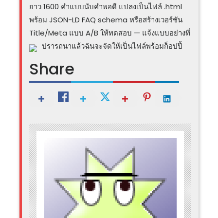
ยาว 1600 คำแบบนับคำพอดี แปลงเป็นไฟล์ .html
พร้อม JSON-LD FAQ schema หรือสร้างเวอร์ชัน
Title/Meta แบบ A/B ให้ทดสอบ — แจ้งแบบอย่างที่
ปรารถนาแล้วฉันจะจัดให้เป็นไฟล์พร้อมก็อปปี้
Share