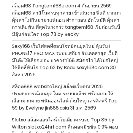
สล็อต168 Tangtem168e.com 4 กันยายน 2569
สล็อต168 คาสิโนครบทุกค่าย เข้าเล่นง่าย ฟีลดี ฝากมา
คุ้มค่า ไม่กินมาม่าแน่นอน ฝาก-ถอน อัตโนมัติ คุ้มค่า
การเดิมพัน ที่สุดในวงการ tangtem168 เริ่มก่อนวันนี้
มีลุ้นก่อนใคร Top 73 by Becky
Sexy168 เว็บไพ่สดที่ตอบโจทย์คนยุคใหม่ ลุ้นรับ I
PHONE17 PRO MAX ระบบเสถียร อัปเดตล่าสุด เว็บดี
มีโต๊ะให้เลือกเยอะ บาคาร่า168 สมัครไว ได้โปรใหญ่
ใช้สิทธิ์ทันใจ Top 62 by Beau sexy168c.com 30
สิงหา 2026
สล็อต888 websiteใหญ่ สล็อตเว็บตรง 2026
ประสบการณ์เล่นยุคใหม่ ระบบเสถียร พร้อมเกมให้
เลือกมากมาย พนันออนไลน์ เว็บใหญ่ เครดิตฟรี Top
59 by Evelyne jin888.asia 31 ส.ค. 2569
Slotxo สล็อตออนไลน์ เว็บเดียวครบจบ Top 85 by
Wilton slotxo24hrf.com คืนคอมมิชชั่น 0.9% ตอบ