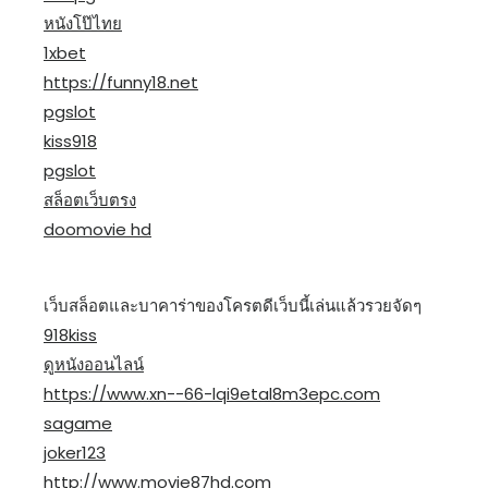
หนังโป๊ไทย
1xbet
https://funny18.net
pgslot
kiss918
pgslot
สล็อตเว็บตรง
doomovie hd
เว็บสล็อตและบาคาร่าของโครตดีเว็บนี้เล่นแล้วรวยจัดๆ
918kiss
ดูหนังออนไลน์
https://www.xn--66-lqi9etal8m3epc.com
sagame
joker123
http://www.movie87hd.com