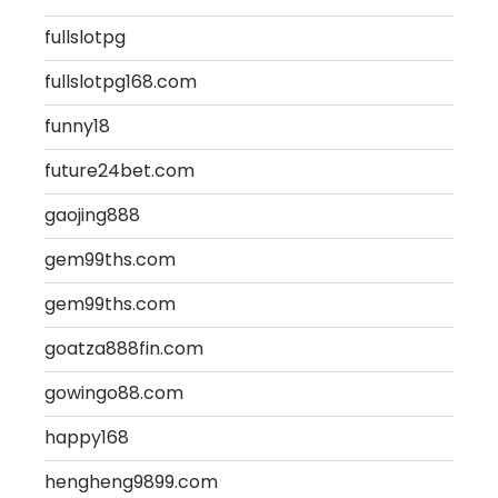
fullslotpg
fullslotpg168.com
funny18
future24bet.com
gaojing888
gem99ths.com
gem99ths.com
goatza888fin.com
gowingo88.com
happy168
hengheng9899.com