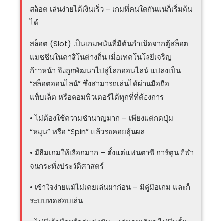
สล็อต เล่นง่ายได้เงินเร็ว – เกมที่คนใดกันแน่ก็เริ่มต้น
ได้
สล็อต (Slot) เป็นเกมพนันที่มีต้นกำเนิดจากตู้สล็อต
แมชชีนในคาสิโนต่างถิ่น เมื่อเทคโนโลยีเจริญ
ก้าวหน้า จึงถูกพัฒนาไปสู่โลกออนไลน์ แปลงเป็น
“สล็อตออนไลน์” ซึ่งสามารถเล่นได้ผ่านมือถือ
แท็บเล็ต หรือคอมพิวเตอร์ได้ทุกที่ที่ต้องการ
• ไม่ต้องใช้ความชำนาญมาก – เพียงแต่กดปุ่ม
“หมุน” หรือ “Spin” แล้วรอคอยลุ้นผล
• มีธีมเกมให้เลือกมาก – ตั้งแต่แฟนตาซี การ์ตูน กีฬา
จนกระทั่งประวัติศาสตร์
• เข้าใจง่ายแม้ไม่เคยเล่นมาก่อน – มีคู่มือเกม และก็
ระบบทดสอบเล่น