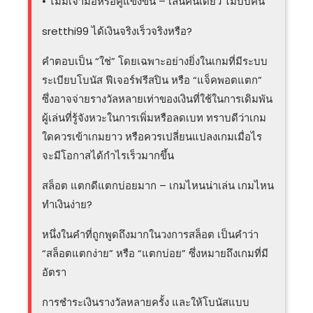
• ไม่มีเจ้ามือหรือคู่แข่งขัน – เล่นคนเดียว ไม่บีบคั้น
sretthi99 ได้เงินจริงเร็วจริงหรือ?
คำตอบเป็น “ใช่” โดยเฉพาะอย่างยิ่งในเกมที่มีระบบ
ระเบียบโบนัส ฟีเจอร์ฟรีสปิน หรือ “แจ็คพอตแตก”
ซึ่งอาจจ่ายรางวัลหลายเท่าของเงินที่ใช้ในการเดิมพัน
ผู้เล่นที่รู้จังหวะในการเพิ่มหรือลดเบท ทราบดีว่าเกม
ใดควรเข้าเกมยาว หรือควรเปลี่ยนแปลงเกมเมื่อไร
จะมีโอกาสได้กำไรเร็วมากขึ้น
สล็อต แตกดีแตกบ่อยมาก – เกมไหนน่าเล่น เกมไหน
ทำเงินง่าย?
หนึ่งในคำที่ถูกพูดถึงมากในวงการสล็อต เป็นคำว่า
“สล็อตแตกง่าย” หรือ “แตกบ่อย” ซึ่งหมายถึงเกมที่มี
อัตรา
การชำระเงินรางวัลหลายครั้ง และให้โบนัสแบบ