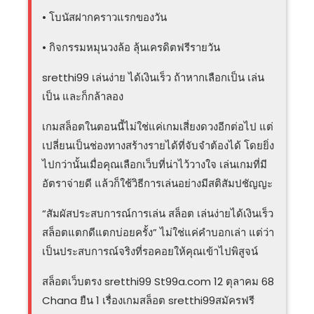
• โบนัสฝากคราวแรกของวัน
• กิจกรรมหมุนวงล้อ ลุ้นเครดิตฟรีรายวัน
sretthi99 เล่นง่าย ได้เงินเร็ว ถ้าหากเลือกเป็น เล่น
เป็น และก็กล้าลอง
เกมสล็อตในตอนนี้ไม่ใช่แค่เกมเสี่ยงดวงอีกต่อไป แต่
เปลี่ยนเป็นช่องทางสร้างรายได้ที่จับจำต้องได้ โดยยิ่ง
ไปกว่านั้นเมื่อคุณเลือกเว็บที่น่าไว้วางใจ เล่นเกมที่มี
อัตราจ่ายดี แล้วก็ใช้วิธีการเล่นอย่างมีสติสัมปชัญญะ
“สัมผัสประสบการณ์การเล่น สล็อต เล่นง่ายได้เงินเร็ว
สล็อตแตกดีแตกบ่อยครั้ง” ไม่ใช่แค่คำบอกเล่า แต่ว่า
เป็นประสบการณ์จริงที่รอคอยให้คุณเข้าไปพิสูจน์
สล็อตเว็บตรง sretthi99 St99a.com 12 ตุลาคม 68
Chana ยืน 1 เรื่องเกมสล็อต sretthi99สมัครฟรี