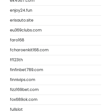
ek4567.com
enjoy24.fun
erisauto.site
eu369clubs.com
faro168
fcharoenkit168.com
ff123th
finfinbet789.com
finnivips.com
fizz169bet.com
fox689ok.com
fullslot