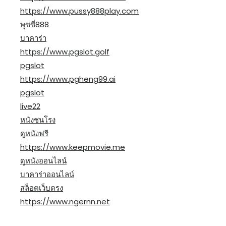
https://www.pussy888play.com
พุซซี่888
บาคาร่า
https://www.pgslot.golf
pgslot
https://www.pgheng99.ai
pgslot
live22
หนังชนโรง
ดูหนังฟรี
https://www.keepmovie.me
ดูหนังออนไลน์
บาคาร่าออนไลน์
สล็อตเว็บตรง
https://www.ngernn.net