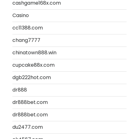
cashgame168x.com
Casino
cc11388.com
chang7777
chinatown888.win
cupcake88x.com
dgb222hot.com
dr888
dr888bet.com
dr888bet.com
du2477.com