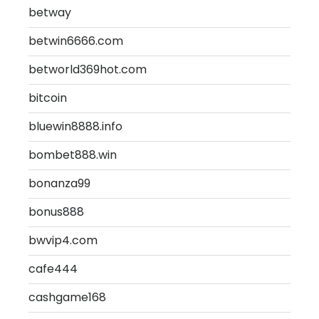
betway
betwin6666.com
betworld369hot.com
bitcoin
bluewin8888.info
bombet888.win
bonanza99
bonus888
bwvip4.com
cafe444
cashgame168