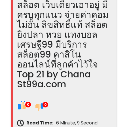
สล็อต เว็บเดียวเอาอยู่ มี
ครบทุกแนว จ่ายค่าคอม
ไม่อั้น ลิขสิทธิ์แท้ สล็อต
ยิงปลา หวย แทงบอล
เศรษฐี99 มีบริการ
สล็อต99 คาสิโน
ออนไลน์ที่ลูกค้าไว้ใจ
Top 21 by Chana
St99a.com
0
0
Read Time:
6 Minute, 9 Second