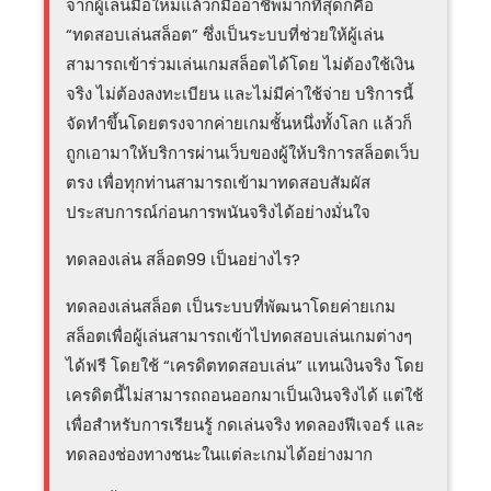
จากผู้เล่นมือใหม่แล้วก็มืออาชีพมากที่สุดก็คือ
“ทดสอบเล่นสล็อต” ซึ่งเป็นระบบที่ช่วยให้ผู้เล่น
สามารถเข้าร่วมเล่นเกมสล็อตได้โดย ไม่ต้องใช้เงิน
จริง ไม่ต้องลงทะเบียน และไม่มีค่าใช้จ่าย บริการนี้
จัดทำขึ้นโดยตรงจากค่ายเกมชั้นหนึ่งทั้งโลก แล้วก็
ถูกเอามาให้บริการผ่านเว็บของผู้ให้บริการสล็อตเว็บ
ตรง เพื่อทุกท่านสามารถเข้ามาทดสอบสัมผัส
ประสบการณ์ก่อนการพนันจริงได้อย่างมั่นใจ
ทดลองเล่น สล็อต99 เป็นอย่างไร?
ทดลองเล่นสล็อต เป็นระบบที่พัฒนาโดยค่ายเกม
สล็อตเพื่อผู้เล่นสามารถเข้าไปทดสอบเล่นเกมต่างๆ
ได้ฟรี โดยใช้ “เครดิตทดสอบเล่น” แทนเงินจริง โดย
เครดิตนี้ไม่สามารถถอนออกมาเป็นเงินจริงได้ แต่ใช้
เพื่อสำหรับการเรียนรู้ กดเล่นจริง ทดลองฟีเจอร์ และ
ทดลองช่องทางชนะในแต่ละเกมได้อย่างมาก