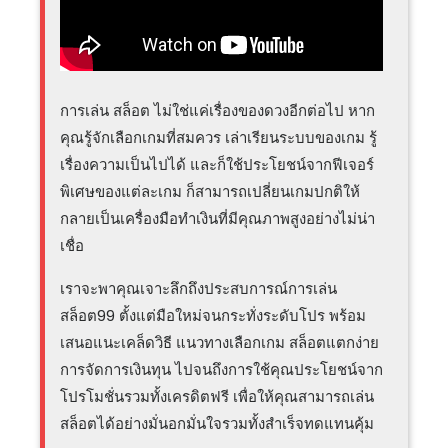
การเล่น สล็อต ไม่ใช่แค่เรื่องของดวงอีกต่อไป หาก
คุณรู้จักเลือกเกมที่สมควร เล่าเรียนระบบของเกม รู้
เรื่องความเป็นไปได้ และก็ใช้ประโยชน์จากฟีเจอร์
พิเศษของแต่ละเกม ก็สามารถเปลี่ยนเกมปกติให้
กลายเป็นเครื่องมือทำเงินที่มีคุณภาพสูงอย่างไม่น่า
เชื่อ
เราจะพาคุณเจาะลึกถึงประสบการณ์การเล่น
สล็อต99 ตั้งแต่มือใหม่จนกระทั่งระดับโปร พร้อม
เสนอแนะเคล็ดวิธี แนวทางเลือกเกม สล็อตแตกง่าย
การจัดการเงินทุน ไปจนถึงการใช้คุณประโยชน์จาก
โปรโมชั่นรวมทั้งเครดิตฟรี เพื่อให้คุณสามารถเล่น
สล็อตได้อย่างมั่นอกมั่นใจรวมทั้งสำเร็จทดแทนคุ้ม