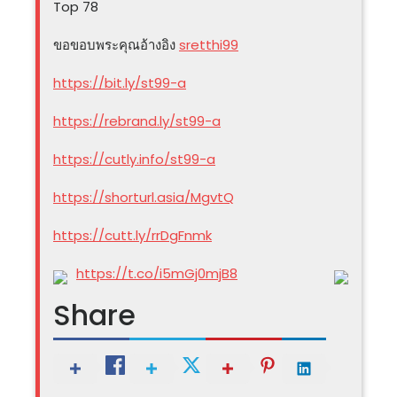
Top 78
ขอขอบพระคุณอ้างอิง
sretthi99
https://bit.ly/st99-a
https://rebrand.ly/st99-a
https://cutly.info/st99-a
https://shorturl.asia/MgvtQ
https://cutt.ly/rrDgFnmk
https://t.co/i5mGj0mjB8
Share