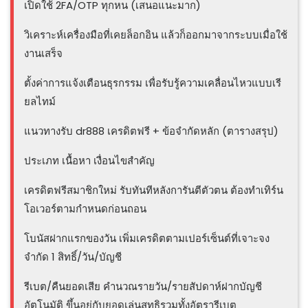
เปิดใช้ 2FA/OTP ทุกหน (เสนอแนะมาก)
วิเคราะห์เครื่องมือที่เคยล็อกอิน แล้วก็ออกมาจากระบบเมื่อใช้
งานเสร็จ
ตั้งค่าการแจ้งเตือนธุรกรรม เพื่อรับรู้ความเคลื่อนไหวแบบเรี
ยลไทม์
แนวทางรับ dr888 เครดิตฟรี + ข้อจำกัดหลัก (ตารางสรุป)
ประเภท เนื้อหา เงื่อนไขสำคัญ
เครดิตฟรีสมาชิกใหม่ รับทันทีหลังการันตีตัวตน ต้องทำเทิร์น
โอเวอร์ตามกำหนดก่อนถอน
โบนัสฝากแรกของวัน เพิ่มเครดิตตามเปอร์เซ็นต์ที่เจาะจง
จำกัด 1 สิทธิ์/วัน/บัญชี
รีเบต/คืนยอดเสีย คำนวณรายวัน/รายสัปดาห์ฝากบัญชี
อัตโนมัติ ขึ้นอยู่กับยอดเล่นสุทธิรวมทั้งอัตรารีเบต