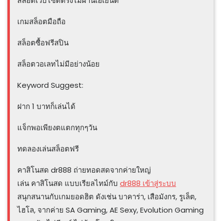
สล็อตเว็บไซต์ตรงไม่ผ่านเอเย่นต์
เกมสล็อตมือถือ
สล็อตซื้อฟรีสปิน
สล็อตวอเลทไม่มีอย่างน้อย
Keyword Suggest:
ฝาก 1 บาทก็เล่นได้
แจ็กพอเพียงตแตกทุกๆวัน
ทดลองเล่นสล็อตฟรี
คาสิโนสด dr888 ถ่ายทอดสดจากค่ายใหญ่
เล่น คาสิโนสด แบบเรียลไทม์กับ
dr888 เข้าสู่ระบบ
สนุกสนานกับเกมยอดฮิต ดังเช่น บาคาร่า, เสือมังกร, รูเล็ต,
ไฮโล, จากค่าย SA Gaming, AE Sexy, Evolution Gaming