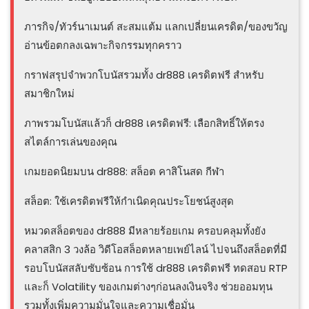
ภารกิจ/ทัวร์นาเมนต์ สะสมแต้ม แลกเปลี่ยนเครดิต/ของขวัญ
อ่านข้อตกลงเฉพาะกิจกรรมทุกคราว
กราฟสรุปจำพวกโบนัสรวมทั้ง dr888 เครดิตฟรี สำหรับ
สมาชิกใหม่
ภาพรวมโบนัสแล้วก็ dr888 เครดิตฟรี: เลือกสิทธิ์ให้ตรง
สไตล์การเล่นของคุณ
เกมยอดนิยมบน dr888: สล็อต คาสิโนสด กีฬา
สล็อต: ใช้เครดิตฟรีให้กำเนิดคุณประโยชน์สูงสุด
หมวดสล็อตของ dr888 มีหลายร้อยเกม ครอบคลุมทั้งยัง
คลาสสิก 3 วงล้อ วิดีโอสล็อตหลายเพย์ไลน์ ไปจนถึงสล็อตที่มี
รอบโบนัสสลับซับซ้อน การใช้ dr888 เครดิตฟรี ทดสอบ RTP
และก็ Volatility ของเกมต่างๆก่อนลงเงินจริง ช่วยออมทุน
รวมทั้งเพิ่มความมั่นใจและความเชื่อมั่น