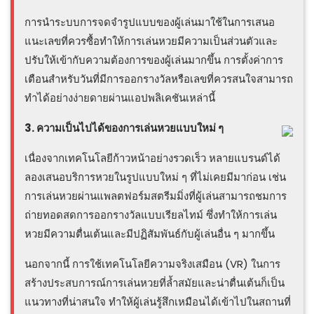
การนำระบบการจดจำรูปแบบของผู้เล่นมาใช้ในการเสนอ
แนะเลขที่ควรซื้อทำให้การเล่นหวยมีความเป็นส่วนตัวและ
ปรับให้เข้ากับความต้องการของผู้เล่นมากขึ้น การตั้งค่าการ
เตือนสำหรับวันที่มีการออกรางวัลหรือเลขที่ควรสนใจสามารถ
ทำได้อย่างง่ายดายผ่านแอปพลิเคชันเหล่านี้
3. ความเป็นไปได้ของการเล่นหวยแบบใหม่ ๆ
เนื่องจากเทคโนโลยีก้าวหน้าอย่างรวดเร็ว หลายแบรนด์ได้
ลองเสนอบริการหวยในรูปแบบใหม่ ๆ ที่ไม่เคยมีมาก่อน เช่น
การเล่นหวยผ่านแพลตฟอร์มสตรีมมิ่งที่ผู้เล่นสามารถชมการ
ถ่ายทอดสดการออกรางวัลแบบเรียลไทม์ ซึ่งทำให้การเล่น
หวยมีความตื่นเต้นและมีปฏิสัมพันธ์กับผู้เล่นอื่น ๆ มากขึ้น
นอกจากนี้ การใช้เทคโนโลยีความจริงเสมือน (VR) ในการ
สร้างประสบการณ์การเล่นหวยที่ล้ำสมัยและน่าตื่นเต้นก็เป็น
แนวทางที่น่าสนใจ ทำให้ผู้เล่นรู้สึกเหมือนได้เข้าไปในสถานที่