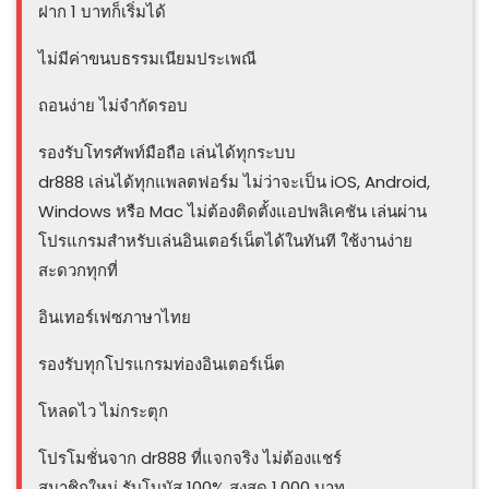
ฝาก 1 บาทก็เริ่มได้
ไม่มีค่าขนบธรรมเนียมประเพณี
ถอนง่าย ไม่จำกัดรอบ
รองรับโทรศัพท์มือถือ เล่นได้ทุกระบบ
dr888 เล่นได้ทุกแพลตฟอร์ม ไม่ว่าจะเป็น iOS, Android,
Windows หรือ Mac ไม่ต้องติดตั้งแอปพลิเคชัน เล่นผ่าน
โปรแกรมสำหรับเล่นอินเตอร์เน็ตได้ในทันที ใช้งานง่าย
สะดวกทุกที่
อินเทอร์เฟซภาษาไทย
รองรับทุกโปรแกรมท่องอินเตอร์เน็ต
โหลดไว ไม่กระตุก
โปรโมชั่นจาก dr888 ที่แจกจริง ไม่ต้องแชร์
สมาชิกใหม่ รับโบนัส 100% สูงสุด 1,000 บาท