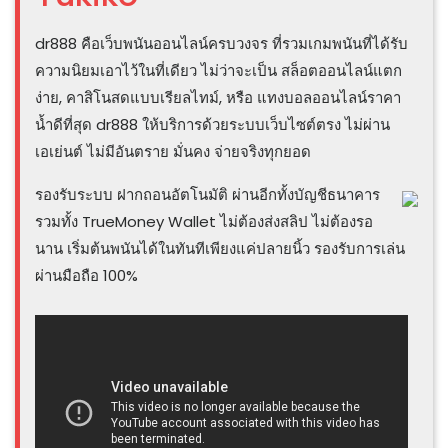
dr888 คือเว็บพนันออนไลน์ครบวงจร ที่รวมเกมพนันที่ได้รับ
ความนิยมเอาไว้ในที่เดียว ไม่ว่าจะเป็น สล็อตออนไลน์แตก
ง่าย, คาสิโนสดแบบเรียลไทม์, หรือ แทงบอลออนไลน์ราคา
น้ำดีที่สุด dr888 ให้บริการด้วยระบบเว็บไซต์ตรง ไม่ผ่าน
เอเย่นต์ ไม่มีอันตราย มั่นคง จ่ายจริงทุกยอด
รองรับระบบ ฝากถอนอัตโนมัติ ผ่านอีกทั้งบัญชีธนาคาร
รวมทั้ง TrueMoney Wallet ไม่ต้องส่งสลิป ไม่ต้องรอ
นาน เริ่มต้นพนันได้ในทันทีเพียงแค่ปลายนิ้ว รองรับการเล่น
ผ่านมือถือ 100%