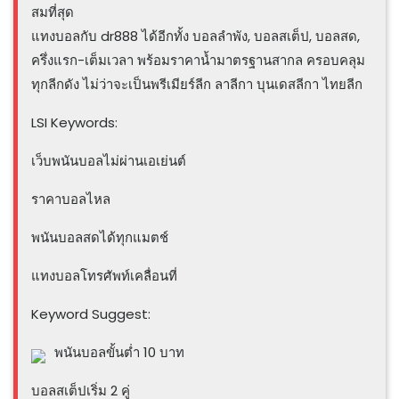
สมที่สุด
แทงบอลกับ dr888 ได้อีกทั้ง บอลลำพัง, บอลสเต็ป, บอลสด,
ครึ่งแรก-เต็มเวลา พร้อมราคาน้ำมาตรฐานสากล ครอบคลุม
ทุกลีกดัง ไม่ว่าจะเป็นพรีเมียร์ลีก ลาลีกา บุนเดสลีกา ไทยลีก
LSI Keywords:
เว็บพนันบอลไม่ผ่านเอเย่นต์
ราคาบอลไหล
พนันบอลสดได้ทุกแมตช์
แทงบอลโทรศัพท์เคลื่อนที่
Keyword Suggest:
พนันบอลขั้นต่ำ 10 บาท
บอลสเต็ปเริ่ม 2 คู่