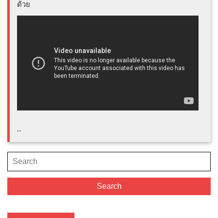
ด้วย
…
Search
for:
Search