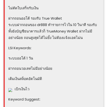
ไม่ตัดใบเสร็จรับเงิน
ฝากถอนออโต้ รองรับ True Wallet
ระบบฝากถอนของ dr888 ทำรายการไวใน 10 วินาที รองรับ
ทั้งยังบัญชีธนาคารแล้วก็ TrueMoney Wallet ฝากไม่มี
อย่างน้อย ถอนสูงสุดได้ไม่ยั้ง ไม่ต้องแจ้งแอดไม่น
LSI Keywords:
ระบบออโต้ 1 วัน
ฝากถอนวอเลทไม่มีอย่างน้อย
เติมเงินสล็อตอัตโนมัติ
เบิกเงินไว
Keyword Suggest: