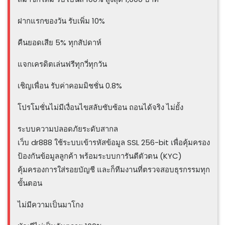
ฝากแรกของวัน รับเพิ่ม 10%
คืนยอดเสีย 5% ทุกสัปดาห์
แจกเครดิตเล่นฟรีทุกวี่ทุกวัน
เชิญเพื่อน รับค่าคอมมิชชั่น 0.8%
โปรโมชั่นไม่มีเงื่อนไขสลับซับซ้อน ถอนได้จริง ไม่ยั้ง
ระบบความปลอดภัยระดับสากล
เว็บ dr888 ใช้ระบบเข้ารหัสข้อมูล SSL 256-bit เพื่อคุ้มครอง
ป้องกันข้อมูลลูกค้า พร้อมระบบการันตีตัวตน (KYC)
คุ้มครองการใส่รอยบัญชี และก็ทีมงานที่ตรวจสอบธุรกรรมทุก
ขั้นตอน
ไม่มีความเป็นมาโกง