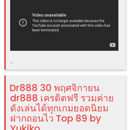
…
Dr888 30 พฤศจิกายน
dr888 เครดิตฟรี รวมค่าย
ดังเล่นได้ทุกเกมยอดนิยม
ฝากถอนไว Top 89 by
Yukiko