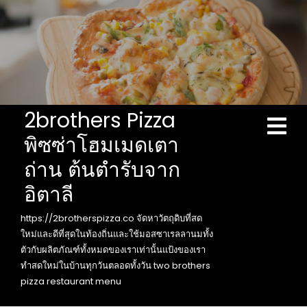
Skip
to
content
2brothers Pizza
Ope
Men
พิซซ่าโฮมเมดเตา
ถ่าน ต้นตำรับจาก
อิตาลี
https://2brotherspizza.co จัดหาวัตถุดิบที่สด
ใหม่และดีที่สุดในท้องถิ่นและใช้มอสซาเรลลานมทั้ง
ตัวกับผลิตภัณฑ์ทั้งหมดของเราเท่านั้นแป้งของเรา
ทำสดใหม่ในบ้านทุกวันตลอดทั้งวัน two brothers
pizza restaurant menu