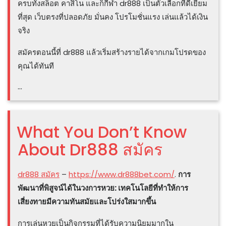
ครบทั้งสล็อต คาสิโน และก็กีฬา dr888 เป็นตัวเลือกที่ดีเยี่ยม
ที่สุด เว็บตรงที่ปลอดภัย มั่นคง โปรโมชั่นแรง เล่นแล้วได้เงิน
จริง
สมัครตอนนี้ที่ dr888 แล้วเริ่มสร้างรายได้จากเกมโปรดของ
คุณได้ทันที
…
What You Don’t Know
About Dr888 สมัคร
dr888 สมัคร
–
https://www.dr888bet.com/
.
การ
พัฒนาที่พิสูจน์ได้ในวงการหวย: เทคโนโลยีที่ทำให้การ
เสี่ยงทายมีความทันสมัยและโปร่งใสมากขึ้น
การเล่นหวยเป็นกิจกรรมที่ได้รับความนิยมมากใน