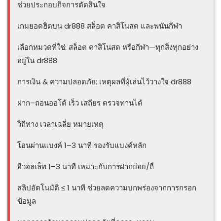
ช่วยประกอบกิจการตัดสินใจ
เกมยอดฮิตบน dr888 สล็อต คาสิโนสด และพนันกีฬา
เลือกหมวดที่ใช่: สล็อต คาสิโนสด หรือกีฬา—ทุกสิ่งทุกอย่าง
อยู่ใน dr888
การเงิน & ความปลอดภัย: เหตุผลที่ผู้เล่นไว้วางใจ dr888
ฝาก–ถอนออโต้ เร็ว เสถียร ตรวจทานได้
วิถีทาง เวลาเฉลี่ย หมายเหตุ
โอนผ่านแบงค์ 1–3 นาที รองรับแบงค์หลัก
อีวอลเล็ท 1–3 นาที เหมาะกับการฝากย่อย/ถี่
สลิปอัตโนมัติ ≤ 1 นาที ช่วยลดความบกพร่องจากการกรอก
ข้อมูล