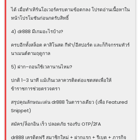
ได้ เมื่อทำเทิร์นโอเวอร์ครบตามข้อตกลง โปรดอ่านเนื้อหาใน
หน้าโปรโมชันก่อนกดรับสิทธิ์
4) dr888 มีเกมอะไรบ้าง?
ครบอีกทั้งสล็อต คาสิโนสด กีฬา/อีสปอร์ต และก็กิจกรรมทัวร์
นาเมนต์ตามฤดูกาล
5) ฝาก–ถอนใช้เวลานานไหม?
ปกติ 1–3 นาที แม้เกินเวลาควรติดต่อแชตสดเพื่อให้
ข้าราชการช่วยตรวจตรา
สรุปคุณลักษณะเด่น dr888 ในตารางเดียว (เพื่อ Featured
Snippet)
สมัคร/ล็อกอิน เร็ว ปลอดภัย รองรับ OTP/2FA
dr888 เครดิตฟรี สมาชิกใหม่ + ฝากแรก + รีเบต + ภารกิจ