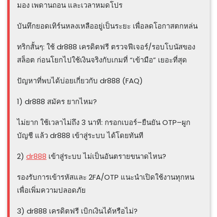
มอง เพดานถอน และเวลาหมดโปร
บันทึกยอดเทิร์นหลงเหลืออยู่เป็นระยะ เพื่อลดโอกาสตกหล่น
ทริกสั้นๆ: ใช้ dr888 เครดิตฟรี ตรวจฟีเจอร์/รอบโบนัสของ
สล็อต ก่อนโยกไปใช้เงินจริงกับเกมที่ “เข้ามือ” เยอะที่สุด
ปัญหาที่พบได้บ่อยเกี่ยวกับ dr888 (FAQ)
1) dr888 สมัคร ยากไหม?
ไม่ยาก ใช้เวลาไม่ถึง 3 นาที: กรอกเบอร์–ยืนยัน OTP–ผูก
บัญชี แล้ว dr888 เข้าสู่ระบบ ได้โดยทันที
2)
dr888
เข้าสู่ระบบ ไม่เป็นอันตรายขนาดไหน?
รองรับการเข้ารหัสและ 2FA/OTP แนะนำเปิดใช้งานทุกหน
เพื่อเพิ่มความปลอดภัย
3) dr888 เครดิตฟรี เบิกเงินได้หรือไม่?