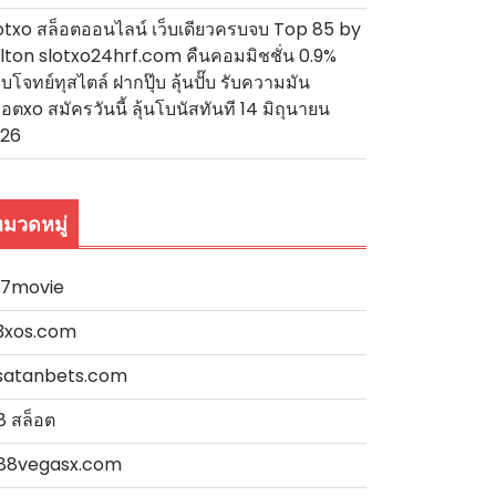
otxo สล็อตออนไลน์ เว็บเดียวครบจบ Top 85 by
lton slotxo24hrf.com คืนคอมมิชชั่น 0.9%
บโจทย์ทุสไตล์ ฝากปุ๊บ ลุ้นปั๊บ รับความมัน
็อตxo สมัครวันนี้ ลุ้นโบนัสทันที 14 มิถุนายน
26
มวดหมู่
37movie
3xos.com
satanbets.com
8 สล็อต
88vegasx.com