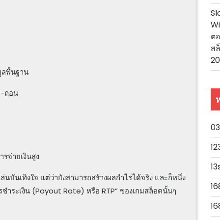
Sl
Wi
ตอ
สล
20
ูลพื้นฐาน
าก-ถอน
ห
0
12
ารจ่ายเงินสูง
13
่เล่นบันเทิงใจ แต่ว่ายังสามารถสร้างผลกำไรได้จริง และก็หนึ่ง
16
ารชำระเงิน (Payout Rate) หรือ RTP” ของเกมสล็อตนั้นๆ
16