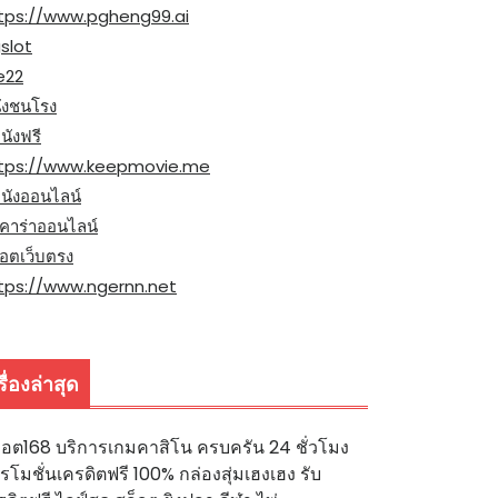
tps://www.pgheng99.ai
slot
ve22
ังชนโรง
นังฟรี
tps://www.keepmovie.me
หนังออนไลน์
คาร่าออนไลน์
็อตเว็บตรง
tps://www.ngernn.net
รื่องล่าสุด
็อต168 บริการเกมคาสิโน ครบครัน 24 ชั่วโมง
รโมชั่นเครดิตฟรี 100% กล่องสุ่มเฮงเฮง รับ