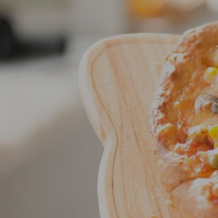
Skip
to
content