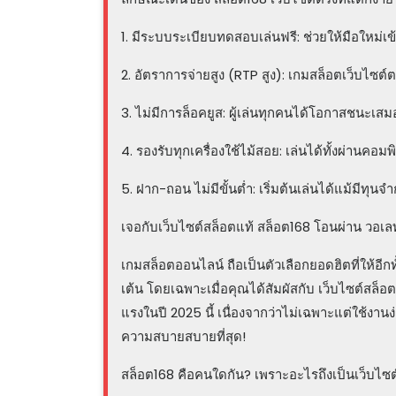
1. มีระบบระเบียบทดสอบเล่นฟรี: ช่วยให้มือใหม่เ
2. อัตราการจ่ายสูง (RTP สูง): เกมสล็อตเว็บไซต์
3. ไม่มีการล็อคยูส: ผู้เล่นทุกคนได้โอกาสชนะเส
4. รองรับทุกเครื่องใช้ไม้สอย: เล่นได้ทั้งผ่านคอม
5. ฝาก-ถอน ไม่มีขั้นต่ำ: เริ่มต้นเล่นได้แม้มีทุนจำ
เจอกับเว็บไซต์สล็อตแท้ สล็อต168 โอนผ่าน วอเลท ไ
เกมสล็อตออนไลน์ ถือเป็นตัวเลือกยอดฮิตที่ให้อี
เต้น โดยเฉพาะเมื่อคุณได้สัมผัสกับ เว็บไซต์สล็อ
แรงในปี 2025 นี้ เนื่องจากว่าไม่เฉพาะแต่ใช้งาน
ความสบายสบายที่สุด!
สล็อต168 คือคนใดกัน? เพราะอะไรถึงเป็นเว็บไซต