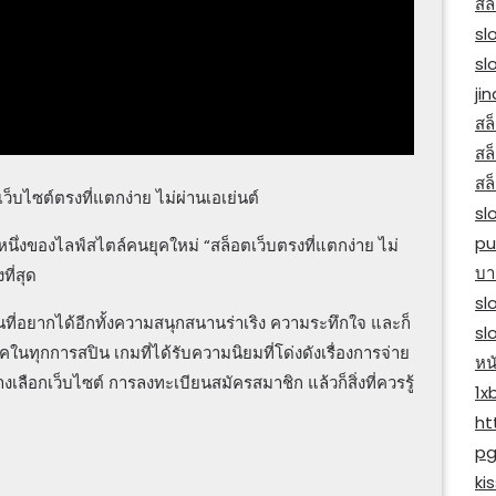
สล
sl
sl
ji
สล
สล
สล
ว็บไซต์ตรงที่แตกง่าย ไม่ผ่านเอเย่นต์
sl
pu
นึ่งของไลฟ์สไตล์คนยุคใหม่ “สล็อตเว็บตรงที่แตกง่าย ไม่
บา
ที่สุด
sl
่นที่อยากได้อีกทั้งความสนุกสนานร่าเริง ความระทึกใจ และก็
sl
นทุกการสปิน เกมที่ได้รับความนิยมที่โด่งดังเรื่องการจ่าย
หน
งเลือกเว็บไซต์ การลงทะเบียนสมัครสมาชิก แล้วก็สิ่งที่ควรรู้
1x
ht
pg
ki