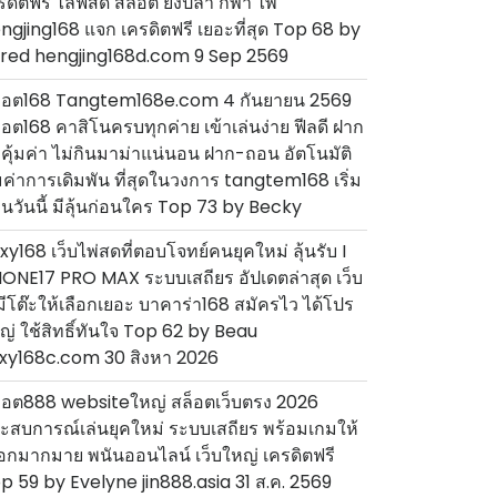
รดิตฟรี ไลฟ์สด สล็อต ยิงปลา กีฬา ไพ่
ngjing168 แจก เครดิตฟรี เยอะที่สุด Top 68 by
red hengjing168d.com 9 Sep 2569
็อต168 Tangtem168e.com 4 กันยายน 2569
็อต168 คาสิโนครบทุกค่าย เข้าเล่นง่าย ฟีลดี ฝาก
คุ้มค่า ไม่กินมาม่าแน่นอน ฝาก-ถอน อัตโนมัติ
้มค่าการเดิมพัน ที่สุดในวงการ tangtem168 เริ่ม
อนวันนี้ มีลุ้นก่อนใคร Top 73 by Becky
xy168 เว็บไพ่สดที่ตอบโจทย์คนยุคใหม่ ลุ้นรับ I
ONE17 PRO MAX ระบบเสถียร อัปเดตล่าสุด เว็บ
 มีโต๊ะให้เลือกเยอะ บาคาร่า168 สมัครไว ได้โปร
ญ่ ใช้สิทธิ์ทันใจ Top 62 by Beau
xy168c.com 30 สิงหา 2026
็อต888 websiteใหญ่ สล็อตเว็บตรง 2026
ะสบการณ์เล่นยุคใหม่ ระบบเสถียร พร้อมเกมให้
ือกมากมาย พนันออนไลน์ เว็บใหญ่ เครดิตฟรี
p 59 by Evelyne jin888.asia 31 ส.ค. 2569