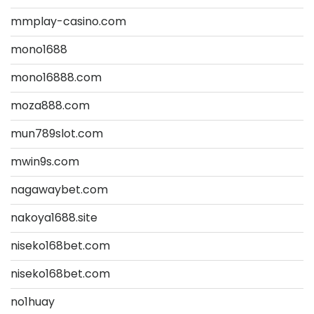
mmplay-casino.com
mono1688
mono16888.com
moza888.com
mun789slot.com
mwin9s.com
nagawaybet.com
nakoya1688.site
niseko168bet.com
niseko168bet.com
no1huay