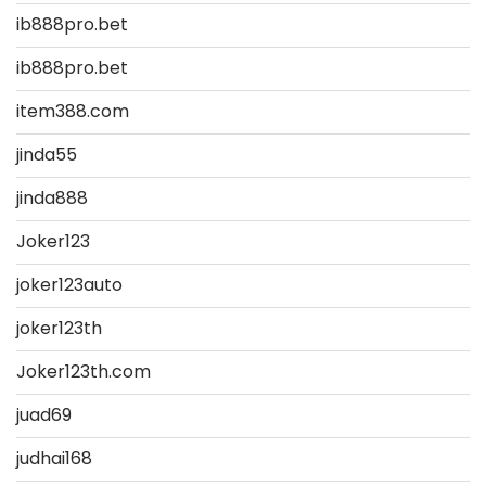
ib888pro.bet
ib888pro.bet
item388.com
jinda55
jinda888
Joker123
joker123auto
joker123th
Joker123th.com
juad69
judhai168