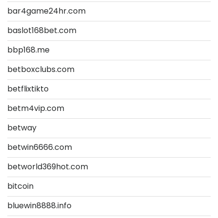
bar4game24hr.com
baslot168bet.com
bbp168.me
betboxclubs.com
betflixtikto
betm4vip.com
betway
betwin6666.com
betworld369hot.com
bitcoin
bluewin8888.info