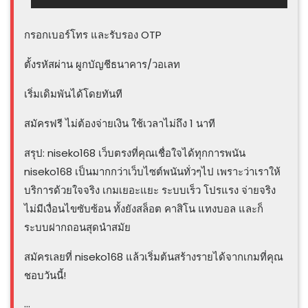
กรอกเบอร์โทร และรับรอง OTP
ตั้งรหัสผ่าน ผูกบัญชีธนาคาร/วอเลท
เริ่มเดิมพันได้โดยทันที
สมัครฟรี ไม่ต้องจ่ายเงิน ใช้เวลาไม่ถึง 1 นาที
สรุป: niseko168 เว็บตรงที่คุณเชื่อใจได้ทุกการพนัน
niseko168 เป็นมากกว่าเว็บไซต์พนันทั่วๆไป เพราะว่าเราให้
บริการด้วยใจจริง เกมเยอะแยะ ระบบเร็ว โปรแรง จ่ายจริง
ไม่มีเงื่อนไขซับซ้อน ทั้งยังสล็อต คาสิโน แทงบอล และก็
ระบบฝากถอนสุดนำสมัย
สมัครเลยที่ niseko168 แล้วเริ่มต้นสร้างรายได้จากเกมที่คุณ
ชอบวันนี้!
…