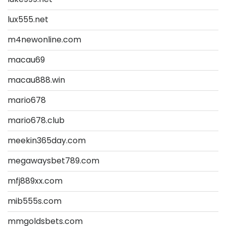
lux555.net
m4newonline.com
macau69
macau888.win
mario678
mario678.club
meekin365day.com
megawaysbet789.com
mfj889xx.com
mib555s.com
mmgoldsbets.com