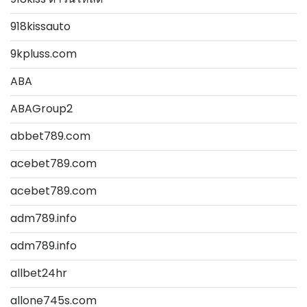
918kissauto
9kpluss.com
ABA
ABAGroup2
abbet789.com
acebet789.com
acebet789.com
adm789.info
adm789.info
allbet24hr
allone745s.com