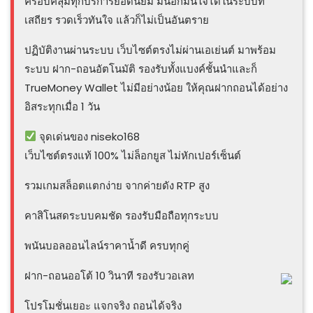
ครอบคลุมทุกบริการยอดนิยม มั่นอกมั่นใจได้ในระบบที่
เสถียร รวดเร็วทันใจ แล้วก็ไม่เป็นอันตราย
ปฏิบัติงานผ่านระบบ เว็บไซต์ตรงไม่ผ่านเอเย่นต์ มาพร้อม
ระบบ ฝาก-ถอนอัตโนมัติ รองรับทั้งแบงค์ชั้นนำและก็
TrueMoney Wallet ไม่มีอย่างน้อย ให้คุณฝากถอนได้อย่าง
อิสระทุกเมื่อ 1 วัน
จุดเด่นของ niseko168
เว็บไซต์ตรงแท้ 100% ไม่ล็อกยูส ไม่หักเปอร์เซ็นต์
รวมเกมสล็อตแตกง่าย จากค่ายดัง RTP สูง
คาสิโนสดระบบคมชัด รองรับมือถือทุกระบบ
พนันบอลออนไลน์ราคาน้ำดี ครบทุกคู่
ฝาก-ถอนออโต้ 10 วินาที รองรับวอเลท
โปรโมชั่นเยอะ แจกจริง ถอนได้จริง