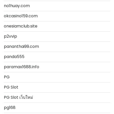
no1huay.com
okcasino159.com
onesiamclub.site
p2vvip
pananthai99.com
panda555
paramax1688.info
PG
PG Slot
PG Slot เว็บใหม่
pg168