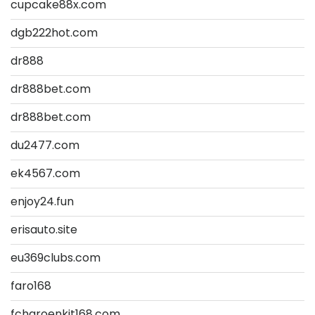
cupcake88x.com
dgb222hot.com
dr888
dr888bet.com
dr888bet.com
du2477.com
ek4567.com
enjoy24.fun
erisauto.site
eu369clubs.com
faro168
fcharoenkit168.com