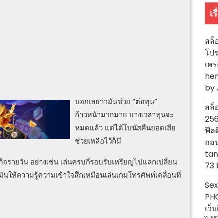
เร
สล็
โปร
เคร
hen
by 
บอกเลยว่ามันช่วย “ต่อทุน”
สล็
ก้าวหน้ามากมาย บางเวลาทุนจะ
256
หมดแล้ว แต่ได้โบนัสคืนยอดเสีย
ฟีล
ช่วยเหลือไว้ก็มี
ถอน
tan
ิจรายวัน อย่างเช่น เล่นครบกี่รอบรับเหรียญไปแลกเปลี่ยน
73 
มันให้ความรู้ความเข้าใจสึกเหมือนเล่นเกมโทรศัพท์เคลื่อนที่
Sex
PHO
เว็