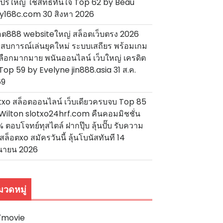
โปรใหญ่ ใช้สิทธิ์ทันใจ Top 62 by Beau
y168c.com 30 สิงหา 2026
อต888 websiteใหญ่ สล็อตเว็บตรง 2026
สบการณ์เล่นยุคใหม่ ระบบเสถียร พร้อมเกม
เลือกมากมาย พนันออนไลน์ เว็บใหญ่ เครดิต
 Top 59 by Evelyne jin888.asia 31 ส.ค.
69
txo สล็อตออนไลน์ เว็บเดียวครบจบ Top 85
Wilton slotxo24hrf.com คืนคอมมิชชั่น
% ตอบโจทย์ทุสไตล์ ฝากปุ๊บ ลุ้นปั๊บ รับความ
สล็อตxo สมัครวันนี้ ลุ้นโบนัสทันที 14
ุนายน 2026
มวดหมู่
7movie