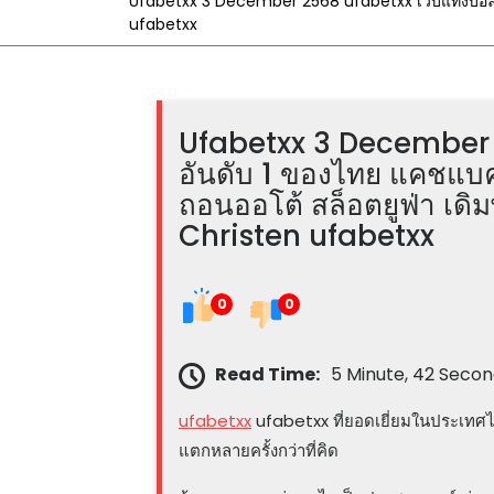
Ufabetxx 3 December 2568 ufabetxx เว็บแทงบอล อั
ufabetxx
Ufabetxx 3 December 
อันดับ 1 ของไทย แคชแบ
ถอนออโต้ สล็อตยูฟ่า เดิม
Christen ufabetxx
0
0
Read Time:
5 Minute, 42 Seco
ufabetxx
ufabetxx ที่ยอดเยี่ยมในประเทศไทย 
แตกหลายครั้งกว่าที่คิด