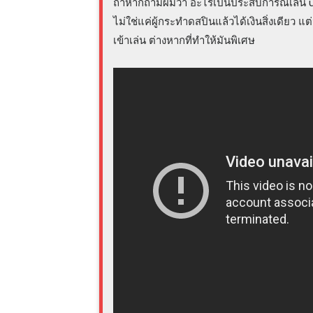
ถ้าหากถามผมว่า อะไรเป็นประสบการณ์เล่น uf
ไม่ใช่แค่ผู้กระทำดสปินแล้วได้เงินสิ่งเดียว แต่
เข้าเล่น ต่างหากที่ทำให้มันพิเศษ