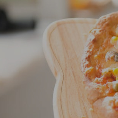
Skip
to
content