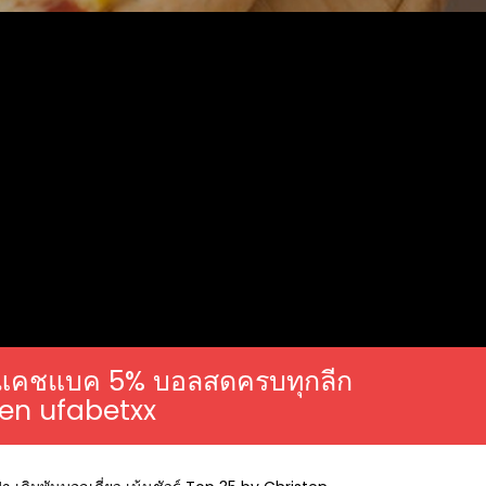
ย แคชแบค 5% บอลสดครบทุกลีก
sten ufabetxx