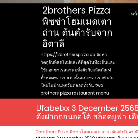
2brothers Pizza
หน
พิซซ่าโฮมเมดเตา
ถ่าน ต้นตำรับจาก
อิตาลี
https://2brotherspizza.co จัดหา
วัตถุดิบที่สดใหม่และดีที่สุดในท้องถิ่นและ
ใช้มอสซาเรลลานมทั้งตัวกับผลิตภัณฑ์
ทั้งหมดของเราเท่านั้นแป้งของเราทำสด
ใหม่ในบ้านทุกวันตลอดทั้งวัน two
brothers pizza restaurant menu
Ufabetxx 3 December 2568 
ดังฝากถอนออโต้ สล็อตยูฟ่า เด
2brothers Pizza พิซซ่าโฮมเมดเตาถ่าน ต้นตำรับจากอิ