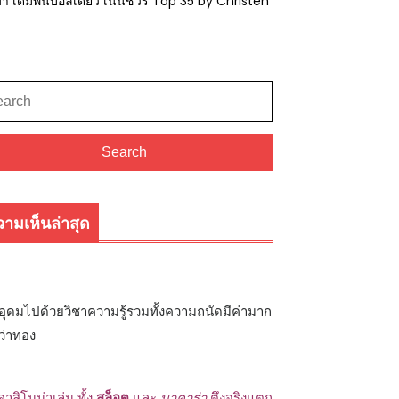
ดิมพันบอลเดี่ยว เน้นชัวร์ Top 35 by Christen
rch
Search
ามเห็นล่าสุด
อุดมไปด้วยวิชาความรู้รวมทั้งความถนัดมีค่ามาก
กว่าทอง
คาสิโนน่าเล่น ทั้ง
สล็อต
และ
บาคาร่า
ตึงจริงแตก