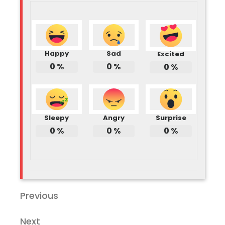
Happy
Sad
Excited
0
%
0
%
0
%
Sleepy
Angry
Surprise
0
%
0
%
0
%
แนะแนว
Previous
Previous
Post
เรื่อง
Next
Next