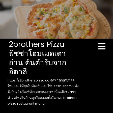
Skip
to
content
2brothers Pizza
Ope
Men
พิซซ่าโฮมเมดเตา
ถ่าน ต้นตำรับจาก
อิตาลี
https://2brotherspizza.co จัดหาวัตถุดิบที่สด
ใหม่และดีที่สุดในท้องถิ่นและใช้มอสซาเรลลานมทั้ง
ตัวกับผลิตภัณฑ์ทั้งหมดของเราเท่านั้นแป้งของเรา
ทำสดใหม่ในบ้านทุกวันตลอดทั้งวัน two brothers
pizza restaurant menu