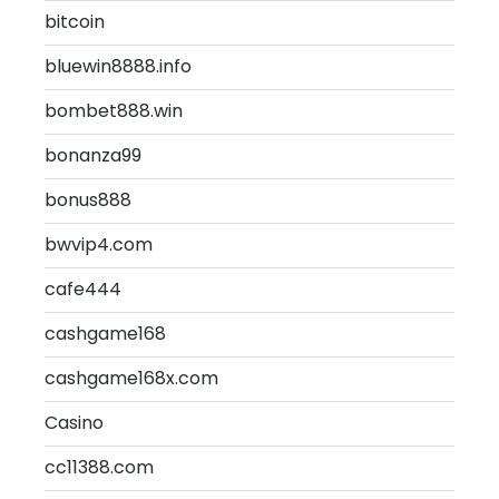
bitcoin
bluewin8888.info
bombet888.win
bonanza99
bonus888
bwvip4.com
cafe444
cashgame168
cashgame168x.com
Casino
cc11388.com