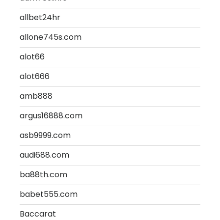
allbet24hr
allone745s.com
alot66
alot666
amb888
argus16888.com
asb9999.com
audi688.com
ba88th.com
babet555.com
Baccarat