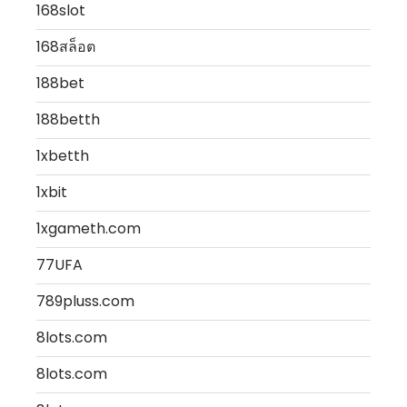
168slot
168สล็อต
188bet
188betth
1xbetth
1xbit
1xgameth.com
77UFA
789pluss.com
8lots.com
8lots.com