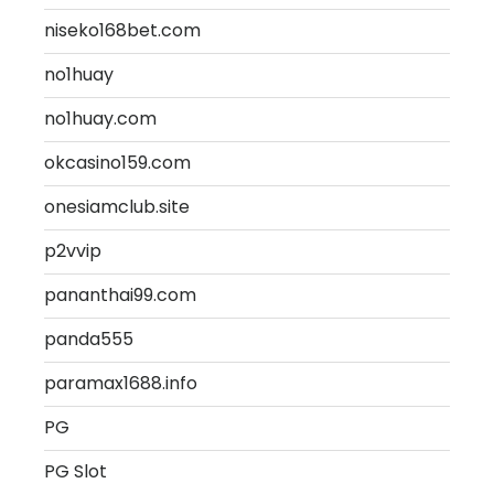
niseko168bet.com
no1huay
no1huay.com
okcasino159.com
onesiamclub.site
p2vvip
pananthai99.com
panda555
paramax1688.info
PG
PG Slot