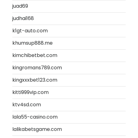
juad69
judhai168
k1gt-auto.com
khumsup888.me
kimchibetbet.com
kingromans789.com
kingxxxbet123.com
kitti999vip.com
ktv4sd.com
lala55-casino.com
lalikabetsgame.com