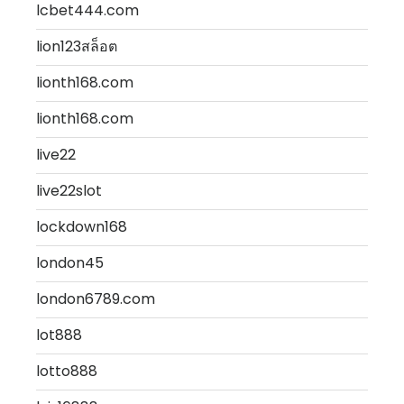
lcbet444.com
lion123สล็อต
lionth168.com
lionth168.com
live22
live22slot
lockdown168
london45
london6789.com
lot888
lotto888