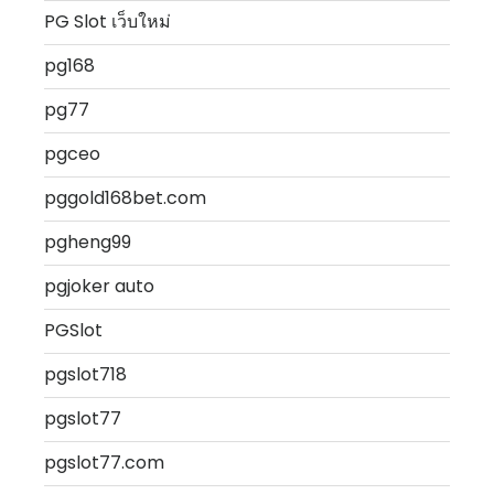
PG Slot เว็บใหม่
pg168
pg77
pgceo
pggold168bet.com
pgheng99
pgjoker auto
PGSlot
pgslot718
pgslot77
pgslot77.com