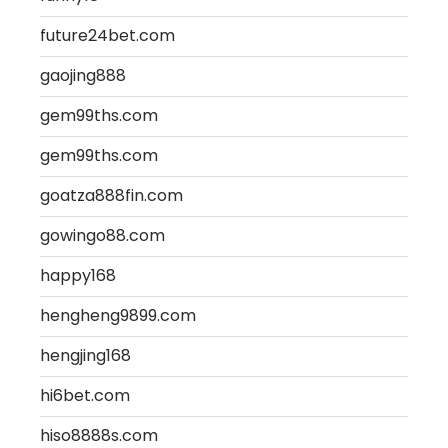
future24bet.com
gaojing888
gem99ths.com
gem99ths.com
goatza888fin.com
gowingo88.com
happy168
hengheng9899.com
hengjing168
hi6bet.com
hiso8888s.com