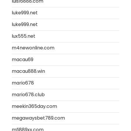
luis16888.com
luke999.net
luke999.net
lux555.net
m4newonline.com
macau69
macau888.win
mario678
mario678.club
meekin365day.com
megawaysbet789.com
mfj889xx.com