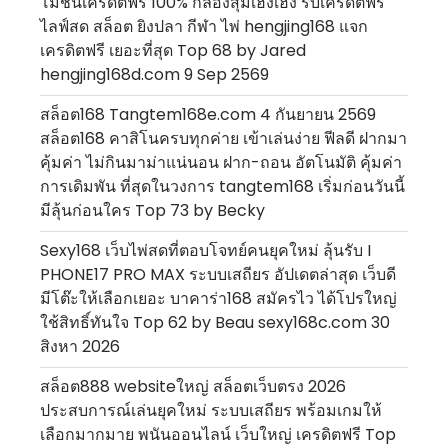
โมชั่นเครดิตฟรี 100% กล่องสุ่มเฮงเฮง รับเครดิตฟรี
ไลฟ์สด สล็อต ยิงปลา กีฬา ไพ่ hengjing168 แจก
เครดิตฟรี เยอะที่สุด Top 68 by Jared
hengjing168d.com 9 Sep 2569
สล็อต168 Tangtem168e.com 4 กันยายน 2569
สล็อต168 คาสิโนครบทุกค่าย เข้าเล่นง่าย ฟีลดี ฝากมา
คุ้มค่า ไม่กินมาม่าแน่นอน ฝาก-ถอน อัตโนมัติ คุ้มค่า
การเดิมพัน ที่สุดในวงการ tangtem168 เริ่มก่อนวันนี้
มีลุ้นก่อนใคร Top 73 by Becky
Sexy168 เว็บไพ่สดที่ตอบโจทย์คนยุคใหม่ ลุ้นรับ I
PHONE17 PRO MAX ระบบเสถียร อัปเดตล่าสุด เว็บดี
มีโต๊ะให้เลือกเยอะ บาคาร่า168 สมัครไว ได้โปรใหญ่
ใช้สิทธิ์ทันใจ Top 62 by Beau sexy168c.com 30
สิงหา 2026
สล็อต888 websiteใหญ่ สล็อตเว็บตรง 2026
ประสบการณ์เล่นยุคใหม่ ระบบเสถียร พร้อมเกมให้
เลือกมากมาย พนันออนไลน์ เว็บใหญ่ เครดิตฟรี Top