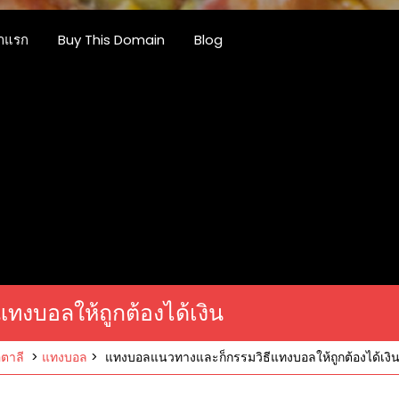
้าแรก
Buy This Domain
Blog
งบอลให้ถูกต้องได้เงิน
ตาลี
>
แทงบอล
>
แทงบอลแนวทางและก็กรรมวิธีแทงบอลให้ถูกต้องได้เงิ