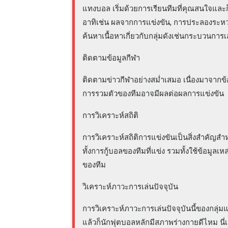
แทงบอล เริ่มด้วยการเรียนทีมที่คุณสนใจและก
อาทิเช่น ผลจากการแข่งขัน, การประลองระหว่
ค้นหาเนื้อหาเกี่ยวกับกลุ่มดังเช่นกระบวนการ
ติดตามข้อมูลกีฬา
ติดตามข่าวกีฬาอย่างสม่ำเสมอ เนื่องมาจากข้อม
การรวมตัวของทีมอาจมีผลต่อผลการแข่งขัน
การวิเคราะห์สถิติ
การวิเคราะห์สถิติการแข่งขันเป็นสิ่งสำคัญส
ทั้งการกู้บอลของทีมที่แข่ง รวมทั้งใช้ข้อมูล
ของทีม
วิเคราะห์ภาวะการเล่นปัจจุบัน
การวิเคราะห์ภาวะการเล่นปัจจุบันนี้ของกลุ่มแ
แล้วก็นักฟุตบอลหลักมีสภาพร่างกายดีไหม นี่