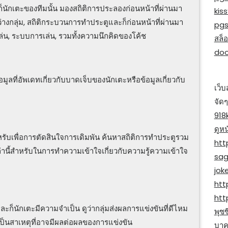
็นักเตะของทีมนั้น มองสถิติการประลองก่อนหน้าที่ผ่านมา
kis
างกลุ่ม, สถิติกระบวนการทำประตูและก็ก่อนหน้าที่ผ่านมา
pgs
เล่น, ระบบการเล่น, รวมทั้งความนึกคิดของโค้ช
สล็
doo
ูลที่อัพเดทเกี่ยวกับบาดเจ็บของนักเตะหรือข้อมูลเกี่ยวกับ
เว็
จัดๆ
918
ดูห
ำหรับเพื่อการตัดสินใจการเดิมพัน ค้นหาสถิติการทำประตูรวม
htt
เหล่านี้สำหรับในการทำความเข้าใจเกี่ยวกับความรู้ความเข้าใจ
sa
jok
htt
htt
ละก็นักเตะมีความจำเป็น ดูว่ากลุ่มส่งผลการแข่งขันที่ดีไหม
พุซซ
เป็นสาเหตุที่อาจมีผลต่อผลของการแข่งขัน
บาค