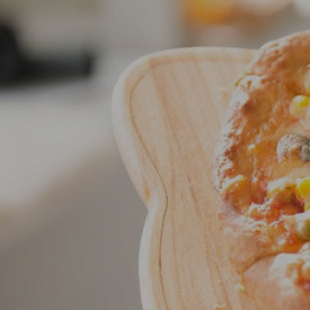
Skip
to
content