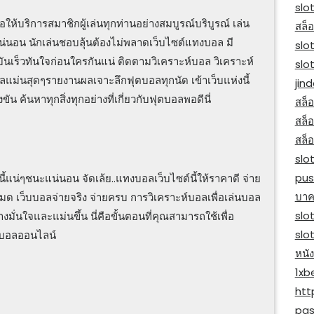
slo
ให้บริการสมาชิกผู้เล่นทุกท่านอย่างสมบูรณ์บริบูรณ์ เล่น
สล็
แน่นอน นักเล่นชอบลุ้นต้องไม่พลาดเว็บไซต์แทงบอล มี
slo
ันเร็วทันใจก่อนใครกันแน่ ติดตามวิเคราะห์บอล วิเคราะห์
slo
ลแม่นสุดๆรายงานผลเจาะลึกฟุตบอลทุกนัด เข้าเว็บแห่งนี้
jin
ค้นหาทุกสิ่งทุกอย่างที่เกี่ยวกับฟุตบอลพอดีนี่
สล็
สล็
สล็
slo
pus
ู่นี้แน่ๆชนะแน่นอน จัดเล้ย..แทงบอลเว็บไซต์นี้ให้ราคาดี จ่าย
บาค
้หมด เว็บบอลจ่ายจริง จ่ายครบ การวิเคราะห์บอลเพื่อเล่นบอล
slo
มั่นใจและแม่นขึ้น นี่คือขั้นตอนที่คุณสามารถใช้เพื่อ
slo
นบอลออนไลน์
หนั
1xb
htt
pgs