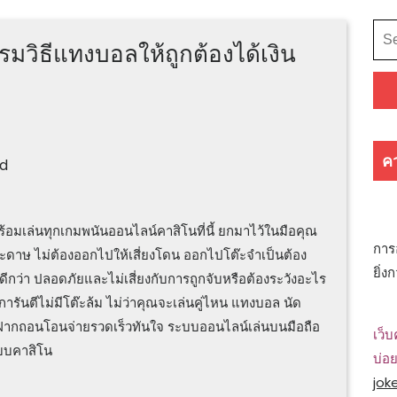
Sea
ิธีแทงบอลให้ถูกต้องได้เงิน
for:
คว
nd
อมเล่นทุกเกมพนันออนไลน์คาสิโนที่นี้ ยกมาไว้ในมือคุณ
การ
ากระดาษ ไม่ต้องออกไปให้เสี่ยงโดน ออกไปโต๊ะจำเป็นต้อง
ยิ่ง
กว่า ปลอดภัยและไม่เสี่ยงกับการถูกจับหรือต้องระวังอะไร
 การันตีไม่มีโต๊ะล้ม ไม่ว่าคุณจะเล่นคู่ไหน แทงบอล นัด
ี ฝากถอนโอนจ่ายรวดเร็วทันใจ ระบบออนไลน์เล่นบนมือถือ
เว็บ
แบบคาสิโน
บ่อ
jok