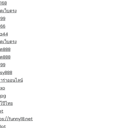
t168
อตเว็บตรง
t99
t66
da44
อตเว็บตรง
อต888
อต888
t99
sy888
าร่าออนไลน์
txo
tpg
งโป๊ไทย
et
ps://funny18.net
lot