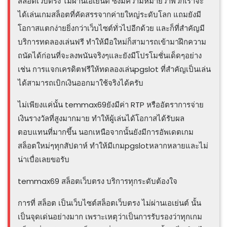
สล็อตเว็บตรง ไม่ผ่านเอเย่นต์ ซึ่งมีความหมายว่าพวกเราจะ
ได้เล่นเกมสล็อตที่คัดสรรจากค่ายใหญ่ระดับโลก แถมยังมี
โอกาสแตกง่ายยิ่งกว่าเว็บไซต์ทั่วไปอีกด้วย และก็ที่สำคัญมี
บริการทดลองเล่นฟรี ทำให้มือใหม่ก็สามารถเข้ามาฝึกความ
ถนัดได้ก่อนที่จะลงพนันจริงๆและยังมีโปรโมชั่นเด็ดๆอย่าง
เช่น การแจกเครดิตฟรีให้ทดลองเล่นpgslot ที่สำคัญเป็นเล่น
ได้สามารถเบิกเงินออกมาใช้จริงได้ครับ
ไม่เพียงแค่นั้น temmax69ยังมีค่า RTP หรืออัตราการจ่าย
เงินรางวัลที่สูงมากมาย ทำให้ผู้เล่นได้โอกาสได้รับผล
ตอบแทนที่มากขึ้น นอกเหนือจากนั้นยังมีการอัพเดตเกม
สล็อตใหม่ๆทุกสัปดาห์ ทำให้มีเกมpgslotหลากหลายและไม่
น่าเบื่อเลยขอรับ
temmax69 สล็อตเว็บตรง บริการทุกระดับต้องใจ
การที่ สล็อต เป็นเว็บไซต์สล็อตเว็บตรง ไม่ผ่านเอเย่นต์ นั้น
เป็นจุดเด่นอย่างมาก เพราะเหตุว่าเป็นการรับรองว่าทุกเกม