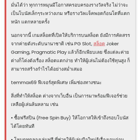
มั่นได้ว่า ทุกการหมุนมีโอกาสครอบครองรางวัลจริง ไม่ว่าจะ
เป็นโบนัสเล็กๆระหว่างเกม หรือรางวัลแจ็คพอตก้อนโตที่แตก
หนัก แตกหลายครั้ง
นอกจากนี้ เกมสล็อตที่เปิดให้บริการบนสล็อต ยังมีการคัดสรร
จากค่ายดังระดับนานาชาติ เช่น PG Slot,
สล็อต
Joker
Gaming, Pragmatic Play แล้วก็อีกเพียบเลย ซึ่งแต่ละค่าย
ต่างก็โด่งดังเรื่อง สล็อตแตกง่าย ทำให้ผู้เล่นไม่ต้องใช้ทุนสูง ก็
สามารถสร้างกำไรได้อย่างสม่ำเสมอ
temmax69 ฟีเจอร์สุดพิเศษ เพิ่มช่องทางชนะ
สิ่งที่ทำให้สล็อต ต่างจากเว็บอื่น เป็นการมาพร้อมฟีเจอร์ช่วย
เหลือผู้เล่นล้นหลาม เช่น
• ซื้อฟรีสปิน (Free Spin Buy) ให้โอกาสให้เข้าถึงรอบโบนัส
ได้โดยทันที
• โหมดทดลองเล่นฟรี ที่ช่วยให้ผู้เล่นมือใหม่รู้เรื่องเกมก่อน