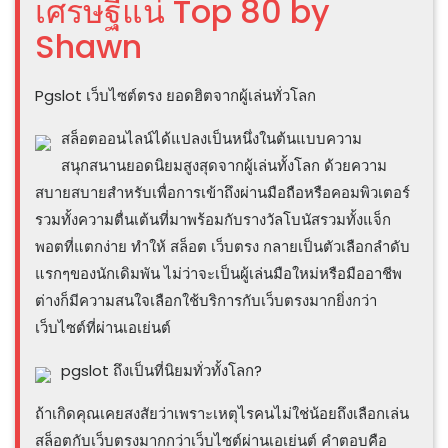
เศรษฐีแน่ Top 80 by
Shawn
Pgslot เว็บไซต์ตรง ยอดฮิตจากผู้เล่นทั่วโลก
สล็อตออนไลน์ได้แปลงเป็นหนึ่งในต้นแบบความ
สนุกสนานยอดนิยมสูงสุดจากผู้เล่นทั้งโลก ด้วยความ
สบายสบายสำหรับเพื่อการเข้าถึงผ่านมือถือหรือคอมพิวเตอร์
รวมทั้งความตื่นเต้นที่มาพร้อมกับรางวัลโบนัสรวมทั้งแจ็ก
พอตที่แตกง่าย ทำให้ สล็อต เว็บตรง กลายเป็นตัวเลือกลำดับ
แรกๆของนักเดิมพัน ไม่ว่าจะเป็นผู้เล่นมือใหม่หรือมืออาชีพ
ต่างก็มีความสนใจเลือกใช้บริการกับเว็บตรงมากยิ่งกว่า
เว็บไซต์ที่ผ่านเอเย่นต์
pgslot ถึงเป็นที่นิยมทั่วทั้งโลก?
ถ้าเกิดคุณเคยสงสัยว่าเพราะเหตุไรคนไม่ใช่น้อยถึงเลือกเล่น
สล็อตกับเว็บตรงมากกว่าเว็บไซต์ผ่านเอเย่นต์ คำตอบคือ