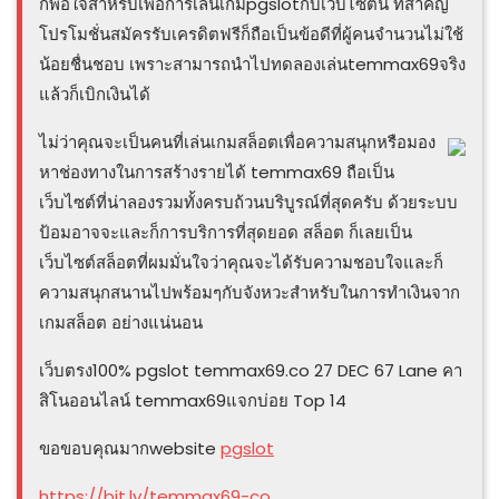
ก็พอใจสำหรับเพื่อการเล่นเกมpgslotกับเว็บไซต์นี้ ที่สำคัญ
โปรโมชั่นสมัครรับเครดิตฟรีก็ถือเป็นข้อดีที่ผู้คนจำนวนไม่ใช้
น้อยชื่นชอบ เพราะสามารถนำไปทดลองเล่นtemmax69จริง
แล้วก็เบิกเงินได้
ไม่ว่าคุณจะเป็นคนที่เล่นเกมสล็อตเพื่อความสนุกหรือมอง
หาช่องทางในการสร้างรายได้ temmax69 ถือเป็น
เว็บไซต์ที่น่าลองรวมทั้งครบถ้วนบริบูรณ์ที่สุดครับ ด้วยระบบ
ป้อมอาจจะและก็การบริการที่สุดยอด สล็อต ก็เลยเป็น
เว็บไซต์สล็อตที่ผมมั่นใจว่าคุณจะได้รับความชอบใจและก็
ความสนุกสนานไปพร้อมๆกับจังหวะสำหรับในการทำเงินจาก
เกมสล็อต อย่างแน่นอน
เว็บตรง100% pgslot temmax69.co 27 DEC 67 Lane คา
สิโนออนไลน์ temmax69แจกบ่อย Top 14
ขอขอบคุณมากwebsite
pgslot
https://bit.ly/temmax69-co