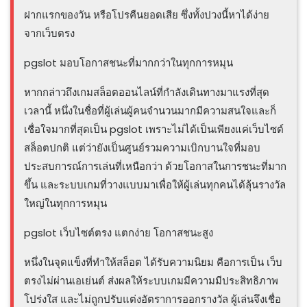
ฝากแรกของวัน หรือโปรคืนยอดเสีย ซึ่งทั้งปวงนี้หาได้ง่าย
จากเว็บตรง
pgslot มอบโอกาสชนะที่มากกว่าในทุกการหมุน
หากกล่าวถึงเกมสล็อตออนไลน์ที่กำลังเดินทางมาแรงที่สุด
เวลานี้ หนึ่งในชื่อที่ผู้เล่นผู้คนจำนวนมากมีความสนใจและก็
เชื่อใจมากที่สุดเป็น pgslot เพราะไม่ได้เป็นเพียงแค่เว็บไซต์
สล็อตปกติ แต่ว่ายังเป็นศูนย์รวมความเบิกบานใจที่มอบ
ประสบการณ์การเล่นที่เหนือกว่า ด้วยโอกาสในการชนะที่มาก
ขึ้น และระบบเกมที่วางแบบมาเพื่อให้ผู้เล่นทุกคนได้ลุ้นรางวัล
ใหญ่ในทุกการหมุน
pgslot เว็บไซต์ตรง แตกง่าย โอกาสชนะสูง
หนึ่งในจุดแข็งที่ทำให้สล็อต ได้รับความนิยม คือการเป็น เว็บ
ตรงไม่ผ่านเอเย่นต์ ส่งผลให้ระบบเกมมีความมีประสิทธิภาพ
โปร่งใส และไม่ถูกปรับแต่งอัตราการออกรางวัล ผู้เล่นจึงเชื่อ