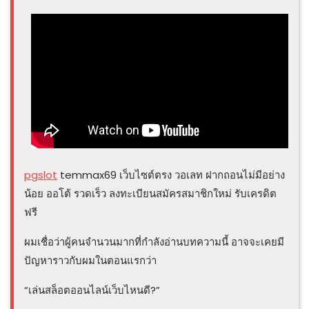
pgslot
temmax69 เว็บไซต์ตรง วอเลท ฝากถอนไม่มีอย่าง
น้อย ออโต้ รวดเร็ว ลงทะเบียนสมัครสมาชิกใหม่ รับเครดิต
ฟรี
ผมเชื่อว่าผู้คนจำนวนมากที่กำลังอ่านบทความนี้ อาจจะเคยมี
ปัญหาราวกับผมในตอนแรกว่า
“เล่นสล็อตออนไลน์เว็บไหนดี?”