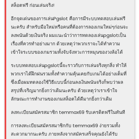
สล็อตฟรี ก่อนเล่นจริง!
อีกจุดเด่นของการเล่นPgslot คือการมีระบบทดสอบเล่นฟรี
นะครับ สำหรับมือใหม่หรือคนที่ต้องการลองเกมใหม่ๆก่อนจะ
ลงพนันด้วยเงินจริง ผมแนะนำว่าการทดลองเล่นpgslotเป็น
เรื่องที่ควรทำอย่างมาก ด้วยเหตุว่าพวกเราจะได้ทำความ
เข้าใจระบบของเกมรวมทั้งจับจังหวะการหมุนของวงล้อได้
ระบบทดสอบเล่นpgslotนี้จะราวกับการเล่นจริงทุกสิ่ง ทำให้
พวกเราได้ฝึกฝนรวมทั้งทำความคุ้นเคยกับเกมได้อย่างเต็มที่
ซึ่งเมื่อผมทดลองใช้วิธีแบบนี้ก่อนลงเงินพนันจริงก็พบว่าผล
สรุปที่เจริญมากยิ่งกว่าเดิมนะครับ ด้วยเหตุว่าเราเข้าใจ
ลักษณะการทำงานของเกมสล็อตได้ดีมากยิ่งกว่าเดิม
ลงทะเบียนสมัครสมาชิก temmax69 รับเครดิตฟรีในทันที
การลงทะเบียนสมัครสมาชิกกับ temmax69 ง่ายรวมทั้ง
สะดวกมากนะครับ ภายหลังจากสมัครเสร็จคุณยังได้รับ