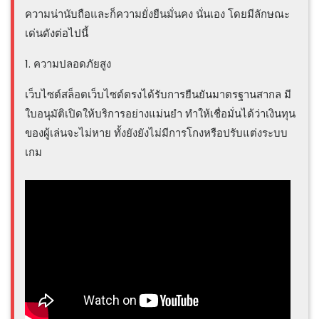
ความน่านับถือและก็ความยั่งยืนมั่นคง นั่นเอง โดยมีลักษณะ
เด่นดังต่อไปนี้
1. ความปลอดภัยสูง
เว็บไซต์สล็อตเว็บไซต์ตรงได้รับการยืนยันมาตรฐานสากล มี
ใบอนุมัติเปิดให้บริการอย่างแม่นยำ ทำให้เชื่อมั่นได้ว่าเงินทุน
ของผู้เล่นจะไม่หาย ทั้งยังยังไม่มีการโกงหรือปรับแต่งระบบ
เกม