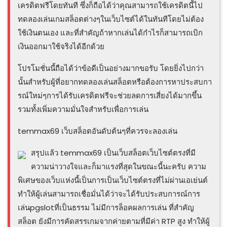
เครดิตฟรีโดยทันที ซึ่งก็ถือได้ว่าคุณสามารถใช้เครดิตนี้ไป
ทดลองเล่นเกมสล็อตต่างๆในเว็บไซต์ได้ในทันทีโดยไม่ต้อง
ใช้เงินตนเอง และที่สำคัญถ้าหากเล่นได้กำไรก็สามารถเบิก
เงินออกมาใช้จริงได้อีกด้วย
โปรโมชั่นนี้ถือได้ว่าข้อดีเป็นอย่างมากขอรับ โดยยิ่งไปกว่า
นั้นสำหรับผู้ที่อยากทดลองเล่นสล็อตหรือต้องการหาประสบกา
รณ์ใหม่ๆการได้รับเครดิตฟรีจะช่วยลดการเสี่ยงได้มากขึ้น
รวมทั้งเพิ่มความมั่นใจสำหรับเพื่อการเล่น
temmax69 เว็บสล็อตอันดับต้นๆที่ควรจะลองเล่น
สรุปแล้ว temmax69 เป็นเว็บสล็อตเว็บไซต์ตรงที่มี
ความน่าวางใจและก็มาแรงที่สุดในขณะนี้นะครับ ความ
พิเศษของเว็บแห่งนี้เป็นการเป็นเว็บไซต์ตรงที่ไม่ผ่านเอเย่นต์
ทำให้ผู้เล่นสามารถเชื่อมั่นได้ว่าจะได้รับประสบการณ์การ
เล่นpgslotที่เป็นธรรม ไม่มีการล็อคผลการเล่น ที่สำคัญ
สล็อต ยังมีการคัดสรรเกมจากค่ายตามที่มีค่า RTP สูง ทำให้ผู้