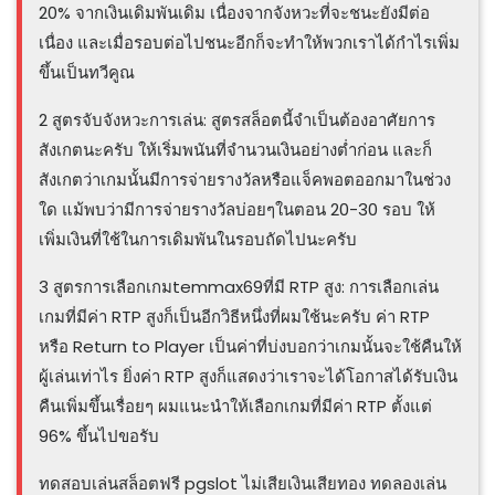
20% จากเงินเดิมพันเดิม เนื่องจากจังหวะที่จะชนะยังมีต่อ
เนื่อง และเมื่อรอบต่อไปชนะอีกก็จะทำให้พวกเราได้กำไรเพิ่ม
ขึ้นเป็นทวีคูณ
2 สูตรจับจังหวะการเล่น: สูตรสล็อตนี้จำเป็นต้องอาศัยการ
สังเกตนะครับ ให้เริ่มพนันที่จำนวนเงินอย่างต่ำก่อน และก็
สังเกตว่าเกมนั้นมีการจ่ายรางวัลหรือแจ็คพอตออกมาในช่วง
ใด แม้พบว่ามีการจ่ายรางวัลบ่อยๆในตอน 20-30 รอบ ให้
เพิ่มเงินที่ใช้ในการเดิมพันในรอบถัดไปนะครับ
3 สูตรการเลือกเกมtemmax69ที่มี RTP สูง: การเลือกเล่น
เกมที่มีค่า RTP สูงก็เป็นอีกวิธีหนึ่งที่ผมใช้นะครับ ค่า RTP
หรือ Return to Player เป็นค่าที่บ่งบอกว่าเกมนั้นจะใช้คืนให้
ผู้เล่นเท่าไร ยิ่งค่า RTP สูงก็แสดงว่าเราจะได้โอกาสได้รับเงิน
คืนเพิ่มขึ้นเรื่อยๆ ผมแนะนำให้เลือกเกมที่มีค่า RTP ตั้งแต่
96% ขึ้นไปขอรับ
ทดสอบเล่นสล็อตฟรี pgslot ไม่เสียเงินเสียทอง ทดลองเล่น