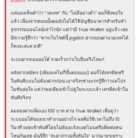
แค่มองเห็นคำว่า “วอเลท” กับ “ไม่มีอย่างต่ำ” ผมก็พึงพอใจ
แล้ว เนื่องจากตอนนั้นผมยังไม่ได้ใช้บัญชีธนาคารสำหรับทำ
ธุรกรรมออนไลน์เท่าไรนัก แต่ว่ามี True Wallet อยู่แล้ว เลย
มีความรู้สึกว่า “หากเว็บไซต์นี้ pgslot ฝากถอนผ่านวอเลทได้
ก็คงจะสะดวกดี”
ระบบฝากถอนออโต้ รวดเร็วกว่าเว็บอื่นจริงไหม?
หลังจากสมัคร (เพียงแค่ไม่กี่ขั้นตอนเอง) ผมก็ได้เครดิตฟรี
ในทันทีแบบไม่ต้องฝากก่อน เอาจริงๆช่วงแรกรู้สึกว่าแค่โปร
โมชั่นล่อใจ แต่ว่าพอเพียงเข้าไปดูในระบบแล้ว เครดิตเข้าใน
ทันทีจริงๆ!
ผมลองฝากเพิ่มเอง 100 บาท ผ่าน True Wallet เพื่อดูว่า
ระบบออโต้ของเขาทำงานอย่างไร ผลคือใช้เวลาไม่ถึง 10
วินาที ยอดเข้าทันทีโดยไม่ต้องแจ้งแอดไม่นหรือติดต่อคน
ไหนกันเลย มันรู้สึก “สะดวกรวมทั้งทันใจ” มากมายๆเพราะ