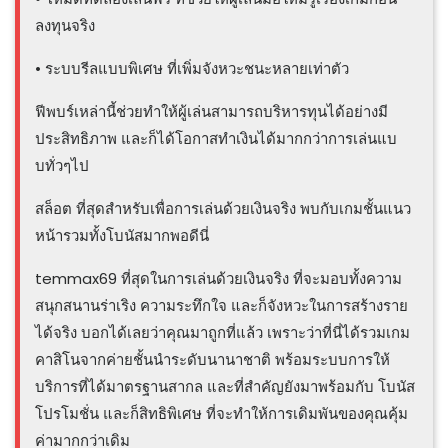
ลงทุนจริง
• ระบบรีลแบบพิเศษ ที่เพิ่มจังหวะชนะหลายเท่าตัว
ฟีพบร์เหล่านี้ช่วยทำให้ผู้เล่นสามารถบริหารทุนได้อย่างมี
ประสิทธิภาพ และก็ได้โอกาสทำเงินได้มากกว่าการเล่นแบ
บทั่วๆไป
สล็อต ที่สุดสำหรับเพื่อการเล่นด้วยเงินจริง พบกับเกมชั้นแนว
หน้ารวมทั้งโบนัสมากพอดีนี่
temmax69 ที่สุดในการเล่นด้วยเงินจริง ที่จะมอบทั้งความ
สนุกสนานร่าเริง ความระทึกใจ และก็จังหวะในการสร้างราย
ได้จริง บอกได้เลยว่าคุณมาถูกที่แล้ว เพราะว่าที่นี่ได้รวมเกม
คาสิโนจากค่ายชั้นนำระดับนานาชาติ พร้อมระบบการให้
บริการที่ได้มาตรฐานสากล และที่สำคัญยังมาพร้อมกับ โบนัส
โปรโมชั่น และก็สิทธิพิเศษ ที่จะทำให้การเดิมพันของคุณคุ้ม
ค่ามากกว่าเดิม