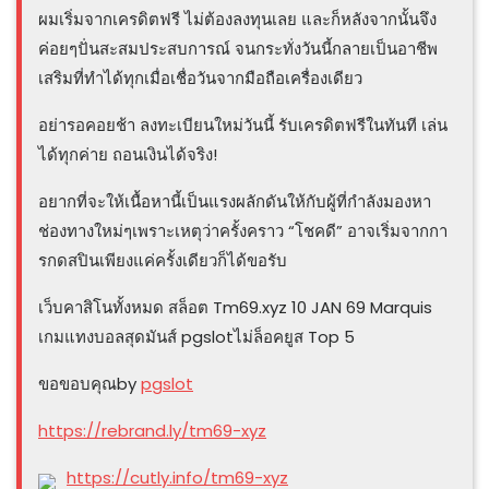
ผมเริ่มจากเครดิตฟรี ไม่ต้องลงทุนเลย และก็หลังจากนั้นจึง
ค่อยๆปั่นสะสมประสบการณ์ จนกระทั่งวันนี้กลายเป็นอาชีพ
เสริมที่ทำได้ทุกเมื่อเชื่อวันจากมือถือเครื่องเดียว
อย่ารอคอยช้า ลงทะเบียนใหม่วันนี้ รับเครดิตฟรีในทันที เล่น
ได้ทุกค่าย ถอนเงินได้จริง!
อยากที่จะให้เนื้อหานี้เป็นแรงผลักดันให้กับผู้ที่กำลังมองหา
ช่องทางใหม่ๆเพราะเหตุว่าครั้งคราว “โชคดี” อาจเริ่มจากกา
รกดสปินเพียงแค่ครั้งเดียวก็ได้ขอรับ
เว็บคาสิโนทั้งหมด สล็อต Tm69.xyz 10 JAN 69 Marquis
เกมแทงบอลสุดมันส์ pgslotไม่ล็อคยูส Top 5
ขอขอบคุณby
pgslot
https://rebrand.ly/tm69-xyz
https://cutly.info/tm69-xyz