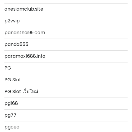
onesiamclub.site
p2vvip
pananthai99.com
panda555
paramax1688.info
PG
PG Slot
PG Slot เว็บใหม่
pg168
pg77
pgceo