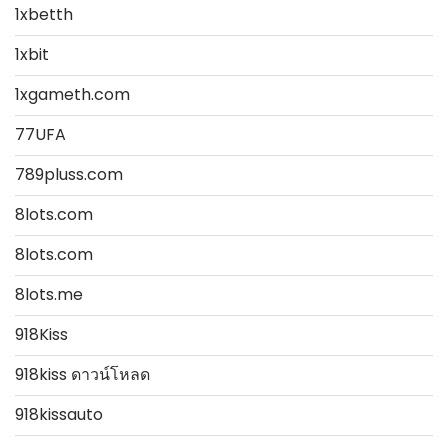
1xbetth
1xbit
1xgameth.com
77UFA
789pluss.com
8lots.com
8lots.com
8lots.me
918Kiss
918kiss ดาวน์โหลด
918kissauto