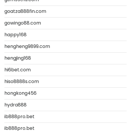
goatza888fin.com
gowingo88.com
happy168
hengheng9899.com
hengjing168
hi6bet.com
hiso8888s.com
hongkong456
hydra888
ib888pro.bet
ib888pro.bet