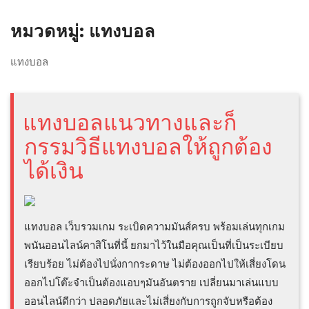
หมวดหมู่:
แทงบอล
แทงบอล
แทงบอลแนวทางและก็
กรรมวิธีแทงบอลให้ถูกต้อง
ได้เงิน
แทงบอล เว็บรวมเกม ระเบิดความมันส์ครบ พร้อมเล่นทุกเกม
พนันออนไลน์คาสิโนที่นี้ ยกมาไว้ในมือคุณเป็นที่เป็นระเบียบ
เรียบร้อย ไม่ต้องไปนั่งกากระดาษ ไม่ต้องออกไปให้เสี่ยงโดน
ออกไปโต๊ะจำเป็นต้องแอบๆมันอันตราย เปลี่ยนมาเล่นแบบ
ออนไลน์ดีกว่า ปลอดภัยและไม่เสี่ยงกับการถูกจับหรือต้อง