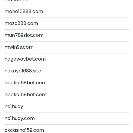
mono16888.com
moza888.com
mun789slot.com
mwin9s.com
nagawaybet.com
nakoya1688.site
niseko168bet.com
niseko168bet.com
no1huay
no1huay.com
okcasino159.com