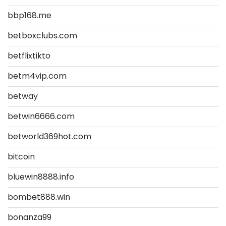
bbp168.me
betboxclubs.com
betflixtikto
betm4vip.com
betway
betwin6666.com
betworld369hot.com
bitcoin
bluewin8888.info
bombet888.win
bonanza99