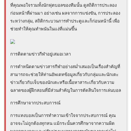
ที่คุณพอใจรวมทั้งนักฟุตบอลของทีมนั้น ดูสถิติการประลอง
ก่อนหน้าที่ผ่านมา อย่างเช่น ผลจากการแข่งขัน, การประลอง
ระหว่างกลุ่ม, สถิติกระบวนการทำประตูและก็ก่อนหน้านี้ เพื่อ
ช่วยทำให้คุณทำพนันในแง่ที่แม่นขึ้น
การติดตามข่าวกีฬาอยู่เสมอเวลา
การตำหนิดตามข่าวสารกีฬาอย่างสม่ำเสมอเป็นเรื่องสำคัญที่
สามารถจะช่วยให้ท่านอัพเดทข้อมูลเกี่ยวกับกลุ่มและนักเตะ
ข่าวเกี่ยวกับเจ็บของนักเตะหรือเนื้อหาสาระเกี่ยวกับความ
ฉลาดของผู้ฝึกสอนที่มีส่วนสำคัญในการตัดสินใจการเล่นบอล
การศึกษาจากประสบการณ์
การแทงบอลเป็นการทำความเข้าใจจากประสบการณ์ คุณ
อาจจะไม่ถูกต้องทุกหน แม้กระนั้นควรศึกษาจากความผิด