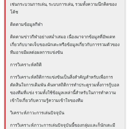
เช่นกระบวนการเล่น, ระบบการเล่น, รวมทั้งความนึกคิดของ
โค้ช
ติดตามข้อมูลกีฬา
ติดตามข่าวกีฬาอย่างสม่ำเสมอ เนื่องมาจากข้อมูลที่อัพเดท
เกี่ยวกับบาดเจ็บของนักเตะหรือข้อมูลเกี่ยวกับการรวมตัวของ
ทีมอาจมีผลต่อผลการแข่งขัน
การวิเคราะห์สถิติ
การวิเคราะห์สถิติการแข่งขันเป็นสิ่งสำคัญสำหรับเพื่อการ
ตัดสินใจการเดิมพัน ค้นหาสถิติการทำประตูรวมทั้งการกู้บอล
ของทีมที่แข่ง รวมทั้งใช้ข้อมูลเหล่านี้สำหรับในการทำความ
เข้าใจเกี่ยวกับความรู้ความเข้าใจของทีม
วิเคราะห์ภาวะการเล่นปัจจุบัน
การวิเคราะห์ภาวะการเล่นปัจจุบันนี้ของกลุ่มและก็นักเตะมี