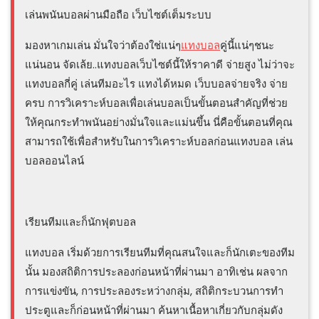
เล่นพนันบอลผ่านมือถือ เว็บไซต์เต็มระบบ
มองหาเกมเล่น มั่นใจว่าต้องใช่แน่ๆ
แทงบอล
คู่นี้แน่ๆชนะ
แน่นอน จัดเล้ย..แทงบอลเว็บไซต์นี้ให้ราคาดี จ่ายสูง ไม่ว่าจะ
แทงบอลกี่คู่ เล่นทีมอะไร แทงได้หมด เว็บบอลจ่ายจริง จ่าย
ครบ การวิเคราะห์บอลเพื่อเล่นบอลเป็นขั้นตอนสำคัญที่ช่วย
ให้คุณกระทำพนันอย่างมั่นใจและแม่นขึ้น นี่คือขั้นตอนที่คุณ
สามารถใช้เพื่อสำหรับในการวิเคราะห์บอลก่อนแทงบอล เล่น
บอลออนไลน์
เรียนทีมและก็นักฟุตบอล
แทงบอล เริ่มด้วยการเรียนทีมที่คุณสนใจและก็นักเตะของทีม
นั้น มองสถิติการประลองก่อนหน้าที่ผ่านมา อาทิเช่น ผลจาก
การแข่งขัน, การประลองระหว่างกลุ่ม, สถิติกระบวนการทำ
ประตูและก็ก่อนหน้าที่ผ่านมา ค้นหาเนื้อหาเกี่ยวกับกลุ่มดัง