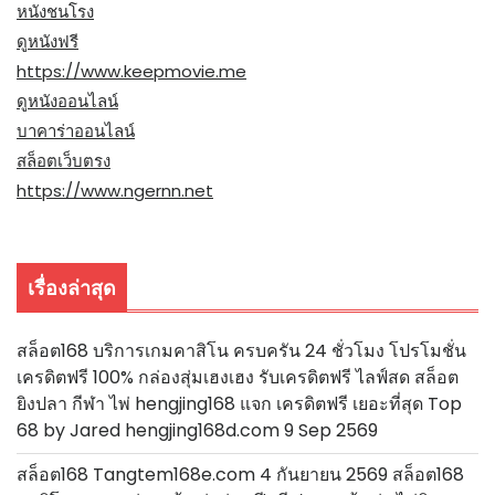
หนังชนโรง
ดูหนังฟรี
https://www.keepmovie.me
ดูหนังออนไลน์
บาคาร่าออนไลน์
สล็อตเว็บตรง
https://www.ngernn.net
เรื่องล่าสุด
สล็อต168 บริการเกมคาสิโน ครบครัน 24 ชั่วโมง โปรโมชั่น
เครดิตฟรี 100% กล่องสุ่มเฮงเฮง รับเครดิตฟรี ไลฟ์สด สล็อต
ยิงปลา กีฬา ไพ่ hengjing168 แจก เครดิตฟรี เยอะที่สุด Top
68 by Jared hengjing168d.com 9 Sep 2569
สล็อต168 Tangtem168e.com 4 กันยายน 2569 สล็อต168