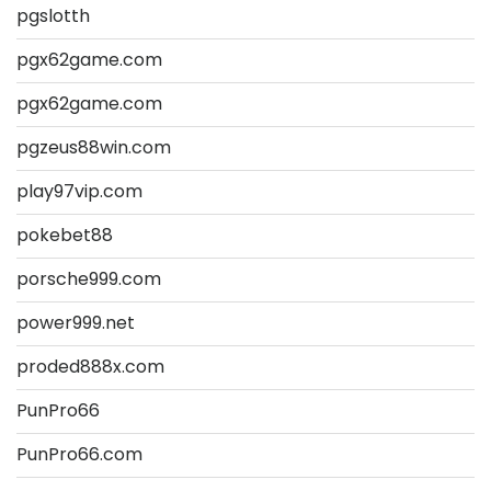
pgslotth
pgx62game.com
pgx62game.com
pgzeus88win.com
play97vip.com
pokebet88
porsche999.com
power999.net
proded888x.com
PunPro66
PunPro66.com