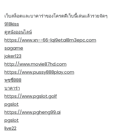
เว็บสล็อตและบาคาร่าของโครตดีเว็บนี้เล่นแล้วรวยจัดๆ
918kiss
ดูหนังออนไลน์
https://www.xn--66-lqi9etal8m3epc.com
sagame
joker123
http://www.movie87hd.com
https://www.pussy888play.com
พุซซี่888
บาคาร่า
https://www.pgslot.golf
pgslot
https://www.pgheng99.ai
pgslot
live22