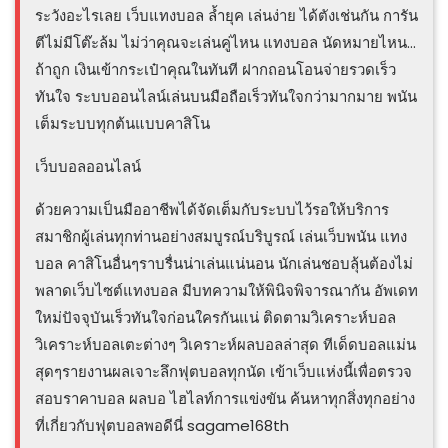
ระวังอะไรเลย เว็บแทงบอล ล้ำยุค เล่นง่าย ได้ตังเช่นกัน การัน
ตีไม่มีโต๊ะล้ม ไม่ว่าคุณจะเล่นคู่ไหน แทงบอล นัดหมายไหน…
ถ้าถูก เงินเข้ากระเป๋าคุณในทันที ฝากถอนโอนจ่ายรวดเร็ว
ทันใจ ระบบออนไลน์เล่นบนมือถือเร็วทันใจกว่ามากมาย พนัน
เต็มระบบทุกต้นแบบคาสิโน
เว็บบอลออนไลน์
ด้วยความเป็นมืออาชีพได้จัดเต็มกับระบบไว้รอให้บริการ
สมาชิกผู้เล่นทุกท่านอย่างสมบูรณ์บริบูรณ์ เล่นเว็บพนัน แทง
บอล คาสิโนอื่นๆราบรื่นน่าเล่นแน่นอน นักเล่นชอบลุ้นต้องไม่
พลาดเว็บไซต์แทงบอล มีบทความให้พินิจพิจารณากัน อัพเดท
ใหม่ปัจจุบันเร็วทันใจก่อนใครกันแน่ ติดตามวิเคราะห์บอล
วิเคราะห์บอลเตะต่างๆ วิเคราะห์ผลบอลล่าสุด ทีเด็ดบอลแม่น
สุดๆรายงานผลเจาะลึกฟุตบอลทุกนัด เข้าเว็บแห่งนี้เพื่อตรวจ
สอบราคาบอล ผลบอ ไฮไลท์การแข่งขัน ค้นหาทุกสิ่งทุกอย่าง
ที่เกี่ยวกับฟุตบอลพอดีนี่ sagame168th