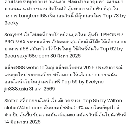
คาสิโนครบทุกค่าย เข้าเล่นง่าย ฟีลดี ฝากมาคุ้มค่า ไม่กินมา
ม่าแน่นอน ฝาก-ถอน อัตโนมัติ คุ้มค่าการเดิมพัน ที่สุดใน
วงการ tangtem168 เริ่มก่อนวันนี้ มีลุ้นก่อนใคร Top 73 by
Becky
Sexy168 เว็บไพ่สดที่ตอบโจทย์คนยุคใหม่ ลุ้นรับ I PHONE17
PRO MAX ระบบเสถียร อัปเดตล่าสุด เว็บดี มีโต๊ะให้เลือกเยอะ
บาคาร่า168 สมัครไว ได้โปรใหญ่ ใช้สิทธิ์ทันใจ Top 62 by
Beau sexy168c.com 30 สิงหา 2026
สล็อต888 websiteใหญ่ สล็อตเว็บตรง 2026 ประสบการณ์
เล่นยุคใหม่ ระบบเสถียร พร้อมเกมให้เลือกมากมาย พนัน
ออนไลน์ เว็บใหญ่ เครดิตฟรี Top 59 by Evelyne
jin888.asia 31 ส.ค. 2569
Slotxo สล็อตออนไลน์ เว็บเดียวครบจบ Top 85 by Wilton
slotxo24hrf.com คืนคอมมิชชั่น 0.9% ตอบโจทย์ทุสไตล์
ฝากปุ๊บ ลุ้นปั๊บ รับความมัน สล็อตxo สมัครวันนี้ ลุ้นโบนัสทันที
14 มิถุนายน 2026