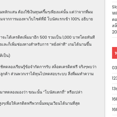
Sl
ลักแสน ต้องใช้เงินทุนครึ้มๆเพียงแค่นั้น แต่ว่าจากที่ผม
Wi
่มจากการมองหาเว็บไซต์ที่มี โบนัสแรกเข้า 100% อธิบาย
ตอ
สล
20
าจะได้เครดิตเพิ่มมาอีก 500 รวมเป็น 1,000 บาทโดยทันที
และก็เพิ่มช่องทางสำหรับการ “หยั่งท่าที” เกมได้นานขึ้น
ห
ห้เป็น)
ทดลองเรียนรู้ข้อจำกัดการรับ สล็อตเครดิตฟรี จริงๆพบว่า
0
บได้ลูกค้า ส่วนพวกเราได้ทุนไปทดสอบระบบ สิ่งที่ผมทำความ
12
13
ีมาทดลองมองว่า ขณะนั้น “โบนัสแตกถี่” หรือเปล่า
16
ูงๆเพื่อให้เครดิตฟรีพวกนั้นหมุนเวียนได้นานที่สุด
16