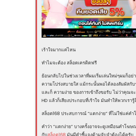
เร้าใจมากแค่ไหน
ทำไมจะต้อง สล็อตเครดิตฟรี
ย้อนกลับไปในช่วงเวลาที่ผมเริ่มเล่นใหม่ๆผมก็อย
ความโปร่งสบายใส แม้กระนั้นพอได้ลองสัมผัสกับ
และก็ ความง่าย ของการเข้าถึงขอรับ ไม่ว่าคุณจะ
HD แล้วก็เสียงประกอบที่เร้าใจ มันทำให้พวกเรารู้
สล็อต168 ประสบการณ์ “แตกง่าย” ที่ไม่ใช่แค่
คำว่า “แตกง่าย” บางครั้งอาจจะดูเหมือนคำโฆษ
กับ
สล็อต168
มันมีคำชี้แจงด้ามจับจำต้องได้ครับ