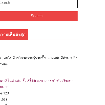
:
Search
วามเห็นล่าสุด
รอุดมไปด้วยวิชาความรู้รวมทั้งความถนัดมีค่ามากยิ่ง
่าทอง
บคาสิโนน่าเล่น ทั้ง
สล็อต
และ
บาคาร่า
ตึงจริงแตก
อยมาก
ker123
ot168