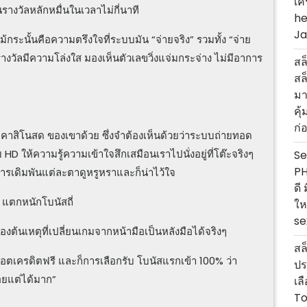
เค
นรางวัลหลักหมื่นในเวลาไม่กี่นาที
he
Ja
ม้กระนั้นคือความตรึงใจที่ระบบมัน “จ่ายจริง” รวมทั้ง “จ่าย
างวัลมีความโล่งใส มองเห็นตัวเลขวิ่งแจ่มกระจ่าง ไม่มีอาการ
สล
สล
มา
คุ
ก่
ง คาสิโนสด ของเขาด้วย ซึ่งจำต้องเห็นด้วยว่าระบบถ่ายทอด
ให้ความรู้ความเข้าใจสึกเสมือนเราไปนั่งอยู่ที่โต๊ะจริงๆ
Se
PH
รเดิมพันแต่ละตาดูหรูหราและก็น่าไว้ใจ
ดี
 แตกหนักโบนัสถี่
ให
se
งต้นเหตุที่เปลี่ยนเกมจากหน้ามือเป็นหลังมือได้จริงๆ
สล
็อตเครดิตฟรี และก็การเลือกรับ โบนัสแรกเข้า 100% ว่า
ปร
้อยแต่ได้มาก”
เล
To