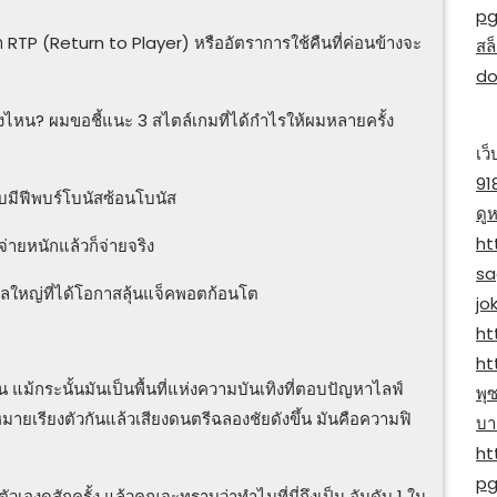
pg
ค่า RTP (Return to Player) หรืออัตราการใช้คืนที่ค่อนข้างจะ
สล
do
ตรงไหน? ผมขอชี้แนะ 3 สไตล์เกมที่ได้กำไรให้ผมหลายครั้ง
เว
91
อบมีฟีพบร์โบนัสซ้อนโบนัส
ดู
ht
่ายหนักแล้วก็จ่ายจริง
s
ลใหญ่ที่ได้โอกาสลุ้นแจ็คพอตก้อนโต
jo
ht
ht
ม้กระนั้นมันเป็นพื้นที่แห่งความบันเทิงที่ตอบปัญหาไลฟ์
พุซ
หมายเรียงตัวกันแล้วเสียงดนตรีฉลองชัยดังขึ้น มันคือความฟิ
บา
ht
pg
วเองดูสักครั้ง แล้วคุณจะทราบว่าทำไมที่นี่ถึงเป็น อันดับ 1 ใน