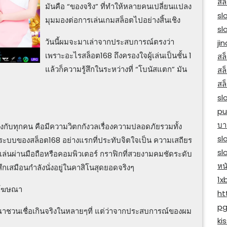
สล
มันคือ “ของจริง” ที่ทำให้หลายคนเปลี่ยนแปลง
sl
มุมมองต่อการเล่นเกมสล็อตไปอย่างสิ้นเชิง
sl
วันนี้ผมจะมาเล่าจากประสบการณ์ตรงว่า
ji
เพราะอะไรสล็อต168 ถึงครองใจผู้เล่นเป็นชั้น 1
สล
แล้วก็ความรู้สึกในระหว่างที่ “โบนัสแตก” มัน
สล
สล
sl
pu
บา
่างกับทุกคน คือมีความวิตกกังวลเรื่องความปลอดภัยรวมทั้ง
sl
ระบบของสล็อต168 อย่างแรกที่ประทับจิตใจเป็น ความเสถียร
sl
เล่นผ่านมือถือหรือคอมพิวเตอร์ กราฟิกที่สวยงามคมชัดระดับ
หน
สึกเสมือนกำลังนั่งอยู่ในคาสิโนสุดยอดจริงๆ
1x
คำโฆษณา
ht
pg
ณาชวนเชื่อเกินจริงในหลายๆที่ แต่ว่าจากประสบการณ์ของผม
ki