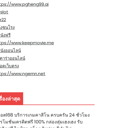
tps://www.pgheng99.ai
slot
ve22
ังชนโรง
นังฟรี
tps://www.keepmovie.me
หนังออนไลน์
คาร่าออนไลน์
็อตเว็บตรง
tps://www.ngernn.net
รื่องล่าสุด
็อต168 บริการเกมคาสิโน ครบครัน 24 ชั่วโมง
รโมชั่นเครดิตฟรี 100% กล่องสุ่มเฮงเฮง รับ