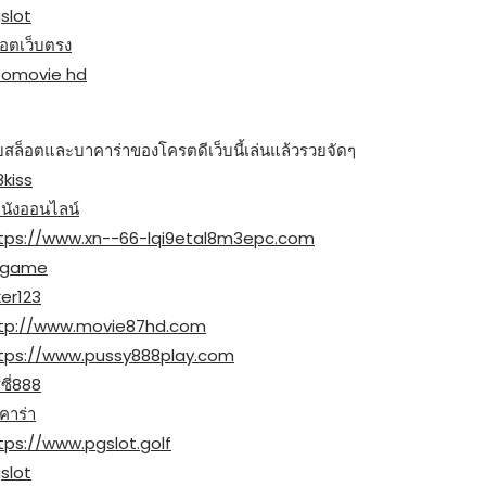
slot
็อตเว็บตรง
omovie hd
็บสล็อตและบาคาร่าของโครตดีเว็บนี้เล่นแล้วรวยจัดๆ
8kiss
หนังออนไลน์
tps://www.xn--66-lqi9etal8m3epc.com
agame
ker123
tp://www.movie87hd.com
tps://www.pussy888play.com
ซี่888
คาร่า
tps://www.pgslot.golf
slot