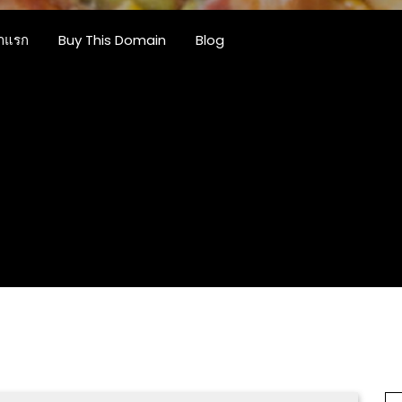
้าแรก
Buy This Domain
Blog
Se