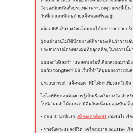
ใจของนักพนันทั้งประเทศ เพราะเหตุว่าตรงนี้เป็น
วันที่สุดแสนพิเศษด้วยแจ็คพอตที่รออยู่!
สล็อต168 เงินรางวัลแจ็คพอตได้อย่างง่ายดายบ
ผู้คนจำนวนไม่ใช้น้อยบางทีก็อาจจะเห็นว่าการเล
ประสบการณ์ตรงของผมที่คลุกคลีอยู่ในวงการนี้ม
ผมบอกได้เลยว่า “แพลตฟอร์มที่เลือกส่งผลมากยิ่ง
ผมกับ tangtem168 เว็บที่ทำให้มุมมองการเล่นส
ประสบการณ์ “แจ็คพอต” ที่มิได้มาเพียงแค่ในฝัน
ไฮไลท์ที่ทุกคนต้องการรู้เป็นเรื่องเงินรางวัล สำ
โบนัส ผมจำได้แม่นว่ามีคืนวันหนึ่ง ผมลองปั่นสล็อ
• ตอน 10 นาทีแรก:
สล็อตเครดิตฟรี
เกมรันไปเรื่
• ช่วงจังหวะแปลงชีวิต: เครื่องหมาย Scatter เรี