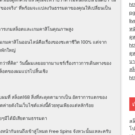
ht
 “ของจริง” ที่พร้อมจะแปลงวันธรรมดาของคุณให้เปลี่ยนเป็น
pg
li
หน
ริการเกมสล็อตและเกมคาสิโนคุณภาพสูง
ดูห
่นเกมคาสิโนออนไลน์คือเรื่องของชะตาชีวิต 100% แต่จาก
ht
าพักใหญ่
ดู
บา
กว่าที่คิด” วันนี้ผมเลยอยากมาแชร์เรื่องราวการเดินทางของ
สล
ล็อตของผมแปรไปสิ้นเชิง
ht
หรับผมที่ สล็อต168 สิ่งที่สะดุดตามากเป็น อัตราการแตกของ
เ
ตค่ายดังในเว็บไซต์แห่งนี้ด้วยทุนเพียงแต่หลักร้อย
อยๆมีได้มีเสียตามธรรมดา
สล
โป
ยงหน้ากันจนถึงเข้าสู่โหมด Free Spins จังหวะนั้นแหละครับ