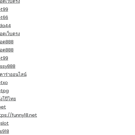
็อตเว็บตรง
ot99
ot66
nda44
็อตเว็บตรง
็อต888
็อต888
ot99
ssy888
คาร่าออนไลน์
otxo
otpg
ังโป๊ไทย
bet
tps://funny18.net
slot
ss918