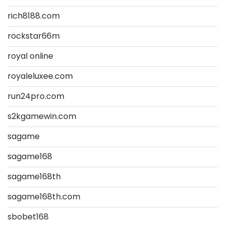
rich8188.com
rockstar66m
royal online
royaleluxee.com
run24pro.com
s2kgamewin.com
sagame
sagame168
sagame168th
sagame168th.com
sbobet168