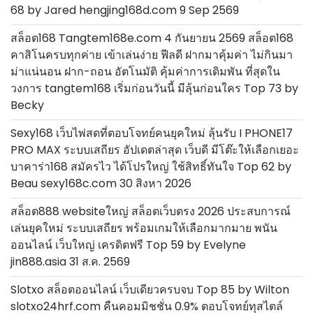
68 by Jared hengjing168d.com 9 Sep 2569
สล็อต168 Tangtem168e.com 4 กันยายน 2569 สล็อต168
คาสิโนครบทุกค่าย เข้าเล่นง่าย ฟีลดี ฝากมาคุ้มค่า ไม่กินมา
ม่าแน่นอน ฝาก-ถอน อัตโนมัติ คุ้มค่าการเดิมพัน ที่สุดใน
วงการ tangtem168 เริ่มก่อนวันนี้ มีลุ้นก่อนใคร Top 73 by
Becky
Sexy168 เว็บไพ่สดที่ตอบโจทย์คนยุคใหม่ ลุ้นรับ I PHONE17
PRO MAX ระบบเสถียร อัปเดตล่าสุด เว็บดี มีโต๊ะให้เลือกเยอะ
บาคาร่า168 สมัครไว ได้โปรใหญ่ ใช้สิทธิ์ทันใจ Top 62 by
Beau sexy168c.com 30 สิงหา 2026
สล็อต888 websiteใหญ่ สล็อตเว็บตรง 2026 ประสบการณ์
เล่นยุคใหม่ ระบบเสถียร พร้อมเกมให้เลือกมากมาย พนัน
ออนไลน์ เว็บใหญ่ เครดิตฟรี Top 59 by Evelyne
jin888.asia 31 ส.ค. 2569
Slotxo สล็อตออนไลน์ เว็บเดียวครบจบ Top 85 by Wilton
slotxo24hrf.com คืนคอมมิชชั่น 0.9% ตอบโจทย์ทุสไตล์