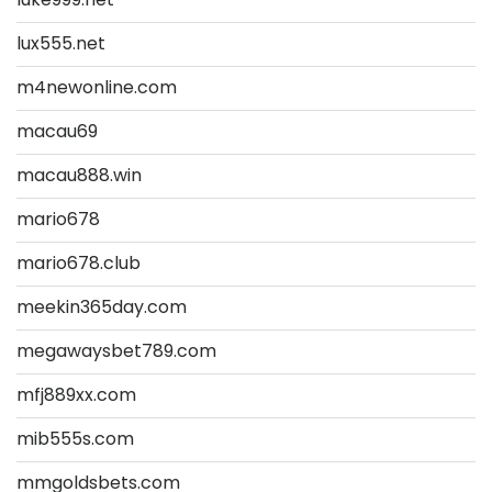
lux555.net
m4newonline.com
macau69
macau888.win
mario678
mario678.club
meekin365day.com
megawaysbet789.com
mfj889xx.com
mib555s.com
mmgoldsbets.com