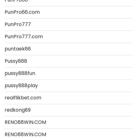
PunPro66.com
PunPro777
PunPro777.com
puntaek66
Pussy888
pussy888fun
pussy888play
realflikbet.com
redkong89
RENO88WIN.COM
RENO88WIN.COM