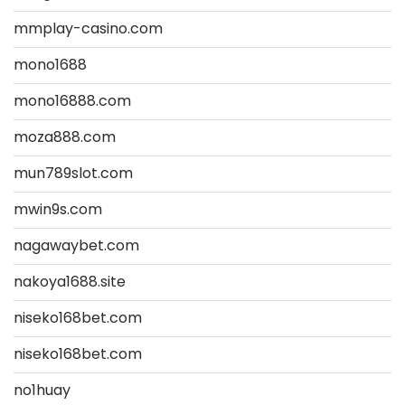
mmplay-casino.com
mono1688
mono16888.com
moza888.com
mun789slot.com
mwin9s.com
nagawaybet.com
nakoya1688.site
niseko168bet.com
niseko168bet.com
no1huay