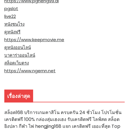
https://www.pgheng99.ai
pgslot
live22
หนังชนโรง
ดูหนังฟรี
https://www.keepmovie.me
ดูหนังออนไลน์
บาคาร่าออนไลน์
สล็อตเว็บตรง
https://www.ngernn.net
เรื่องล่าสุด
สล็อต168 บริการเกมคาสิโน ครบครัน 24 ชั่วโมง โปรโมชั่น
เครดิตฟรี 100% กล่องสุ่มเฮงเฮง รับเครดิตฟรี ไลฟ์สด สล็อต
ยิงปลา กีฬา ไพ่ hengjing168 แจก เครดิตฟรี เยอะที่สุด Top