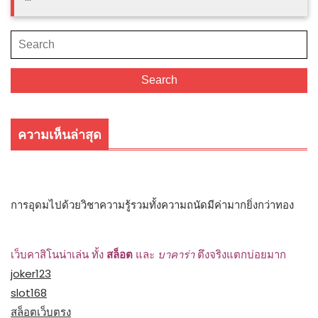
Search
for:
Search
ความเห็นล่าสุด
การอุดมไปด้วยวิชาความรู้รวมทั้งความถนัดมีค่ามากยิ่งกว่าทอง
เว็บคาสิโนน่าเล่น ทั้ง
สล็อต
และ
บาคาร่า
ตึงจริงแตกบ่อยมาก
joker123
slot168
สล็อตเว็บตรง