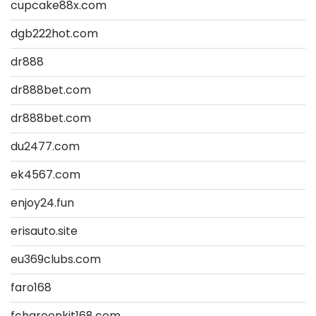
cupcake88x.com
dgb222hot.com
dr888
dr888bet.com
dr888bet.com
du2477.com
ek4567.com
enjoy24.fun
erisauto.site
eu369clubs.com
faro168
fcharoenkit168.com