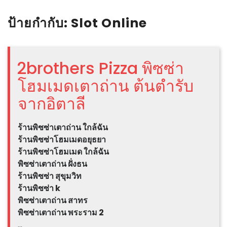
ป้ายกำกับ:
Slot Online
2brothers Pizza พิซซ่า
โฮมเมดเตาถ่าน ต้นตำรับ
จากอิตาลี
ร้านพิซซ่าเตาถ่าน ใกล้ฉัน
ร้านพิซซ่าโฮมเมดอยุธยา
ร้านพิซซ่าโฮมเมด ใกล้ฉัน
พิซซ่าเตาถ่าน ฝั่งธน
ร้านพิซซ่า สุขุมวิท
ร้านพิซซ่า k
พิซซ่าเตาถ่าน สาทร
พิซซ่าเตาถ่าน พระราม 2
…