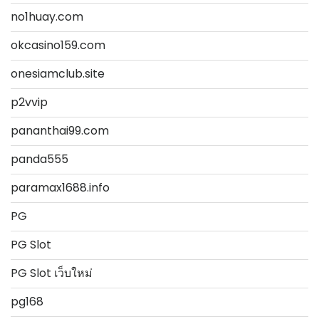
no1huay.com
okcasino159.com
onesiamclub.site
p2vvip
pananthai99.com
panda555
paramax1688.info
PG
PG Slot
PG Slot เว็บใหม่
pg168