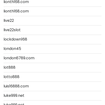
lionth168.com
lionth168.com
live22
live22slot
lockdown168
london45
london6789.com
lot888
lotto888
luis16888.com
luke999.net
luke999.net