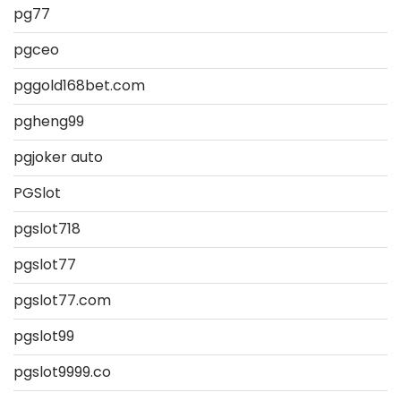
pg77
pgceo
pggold168bet.com
pgheng99
pgjoker auto
PGSlot
pgslot718
pgslot77
pgslot77.com
pgslot99
pgslot9999.co