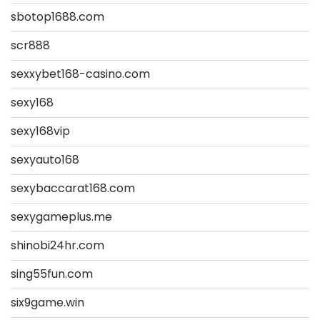
sbotop1688.com
scr888
sexxybet168-casino.com
sexy168
sexy168vip
sexyauto168
sexybaccarat168.com
sexygameplus.me
shinobi24hr.com
sing55fun.com
six9game.win