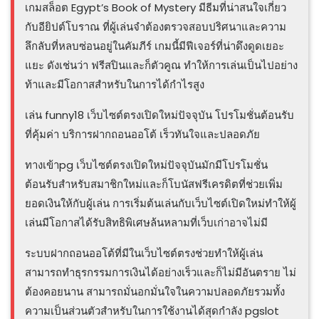
เกมสล็อต Egypt’s Book of Mystery มีธีมที่น่าสนใจเกี่ยว
กับอียิปต์โบราณ ที่ผู้เล่นจำต้องตรวจสอบปริศนาและความ
ลึกลับที่หลบซ่อนอยู่ในคัมภีร์ เกมนี้มีฟีเจอร์ที่น่าดึงดูดเยอะ
แยะ ดังเช่นว่า ฟรีสปินและก็ตัวคูณ ทำให้การเล่นเป็นไปอย่าง
ท้าและมีโอกาสสำหรับในการได้กำไรสูง
เล่น funny18 เว็บไซต์ตรงเปิดใหม่ปัจจุบัน โปรโมชั่นต้อนรับ
ที่คุ้มค่า บริการฝากถอนออโต้ เร็วทันใจและปลอดภัย
ทางเข้าpg เว็บไซต์ตรงเปิดใหม่ปัจจุบันมักมีโปรโมชั่น
ต้อนรับสำหรับสมาชิกใหม่และก็โบนัสฟรีเครดิตที่ช่วยเพิ่ม
ยอดเงินให้กับผู้เล่น การเริ่มต้นเล่นกับเว็บไซต์เปิดใหม่ทำให้ผู้
เล่นมีโอกาสได้รับสิทธิพิเศษล้นหลามที่เว็บเก่าอาจไม่มี
ระบบฝากถอนออโต้ที่มีในเว็บไซต์ตรงช่วยทำให้ผู้เล่น
สามารถทำธุรกรรมการเงินได้อย่างเร็วและก็ไม่มีอันตราย ไม่
ต้องคอยนาน สามารถมั่นอกมั่นใจในความปลอดภัยรวมทั้ง
ความเป็นส่วนตัวสำหรับในการใช้งานได้สุดกำลัง pgslot