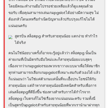
โดยมีคณะทำงานมือโปรรอช่วยเหลือแล้วก็ดูแลคุณด้วย
ขอรับ เพื่อคุณสามารถเล่นเกมpgslotได้อย่างมีความสุข ไม่
ต้องกลัวโดนเทหรือกำเนิดปัญหาแล้วปรับปรุงแก้ไขไม่ได้
แน่นอนครับ
สูตรปั่น สล็อตpg สำหรับสายทุนน้อย แตกง่าย ทำกำไร
ได้จริง!
คนไม่ใช่น้อยบางครั้งก็อาจจะรู้อยู่แล้วว่า สล็อตpg นั้นเป็น
ค่ายเกมที่เป็นมิตรกับมือใหม่และก็สายทุนน้อยแบบสุดๆ
เนื่องจากว่าเกมpgslotของพวกเขาวางแบบมาเพื่อให้สมาชิก
ทุกท่านสามารถเลือกเกมpgslotที่เหมาะสมกับตัวเองได้ แล้ว
ก็แน่นอนว่า ไม่ใช่แค่ตัวเกมแค่นั้นที่จะเอื้อประโยชน์ให้กับ
สายทุนน้อย แต่ถ้าหากสายทุนน้อยมีเทคนิคสำหรับเพื่อการ
เล่นสล็อตpgที่ดียิ่งขึ้น ช่องทางสำหรับการได้กำไรจาก
สล็อตpg เว็บตรงก็ไม่ใช่เรื่องยากแน่นอนนะครับ รวมทั้งนี่
เป็นสูตรปั่นpgslotสำหรับสายทุนน้อยที่พวกเรานำมาฝากทุก