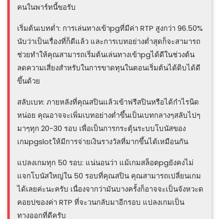
คนในพาร์ทนี้ขอรับ
เริ่มต้นเบทต่ำ: การเล่นทางเข้าpgที่มีค่า RTP สูงกว่า 96.50%
นับว่าเป็นเรื่องที่ก็ดีแล้ว และการเบทอย่างต่ำสุดก็จะสามารถ
ช่วยทำให้คุณสามารถเริ่มต้นเล่นทางเข้าpgได้ดีในช่วงต้น
ลดความเสี่ยงสำหรับในการขาดทุนในตอนเริ่มต้นได้ดิบได้ดี
ขึ้นด้วย
สลับเบท: ภายหลังที่คุณสปินแล้วเข้าฟรีสปินหรือได้กำไรนิด
หน่อย คุณอาจจะเพิ่มเบทอย่างต่ำขึ้นเป็นเบทกลางๆสลับไปๆ
มาๆทุก 20-30 รอบ เพื่อเป็นการกระตุ้นระบบโบนัสของ
เกมpgslotให้มีการจ่ายเงินรางวัลที่มากขึ้นได้เหมือนกัน
แปลงเกมทุก 50 รอบ: แน่นอนว่า แม้เกมสล็อตpgยังคงไม่
แจกโบนัสใหญ่ใน 50 รอบที่คุณสปิน คุณสามารถเปลี่ยนเกม
ได้เลยค่ะนะครับ เนื่องจากว่ามันบางครั้งก็อาจจะเป็นจังหวะด
คอยปของค่า RTP ที่จะวนกลับมาอีกรอบ แปลงเกมเป็น
ทางออกที่ดีครับ