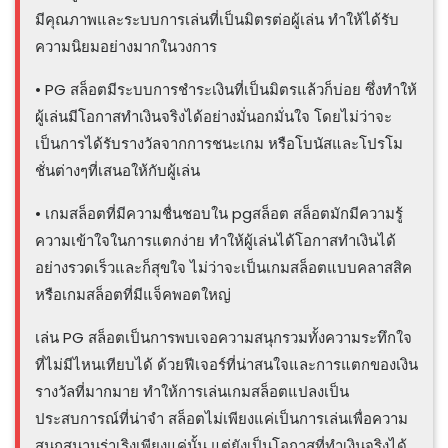
มีคุณภาพและระบบการเล่นที่เป็นมิตรต่อผู้เล่น ทำให้ได้รับ
ความนิยมอย่างมากในวงการ
• PG สล็อตมีระบบการชำระเงินที่เป็นมิตรแล้วก็บ่อย ซึ่งทำให้
ผู้เล่นมีโอกาสทำเงินจริงได้อย่างมั่นอกมั่นใจ โดยไม่ว่าจะ
เป็นการได้รับรางวัลจากการชนะเกม หรือโบนัสและโปรโม
ชั่นต่างๆที่เสนอให้กับผู้เล่น
• เกมสล็อตที่มีความชื่นชอบใน pgสล็อต สล็อตมักมีความรู้
ความเข้าใจในการแตกง่าย ทำให้ผู้เล่นได้โอกาสทำเงินได้
อย่างรวดเร็วและก็สุขใจ ไม่ว่าจะเป็นเกมสล็อตแบบคลาสสิค
หรือเกมสล็อตที่มีแจ็คพอตใหญ่
เล่น PG สล็อตเป็นการพบเจอความสนุกรวมทั้งความระทึกใจ
ที่ไม่มีไหนเทียบได้ ด้วยฟีเจอร์ที่น่าสนใจและการแตกของเงิน
รางวัลที่มากมาย ทำให้การเล่นเกมสล็อตแปลงเป็น
ประสบการณ์ที่น่าจำ สล็อตไม่เพียงแค่เป็นการเล่นเพื่อความ
สนุกสนานร่าเริงเพียงแค่นั้น แต่ยังเป็นโอกาสที่ทำเงินจริงได้