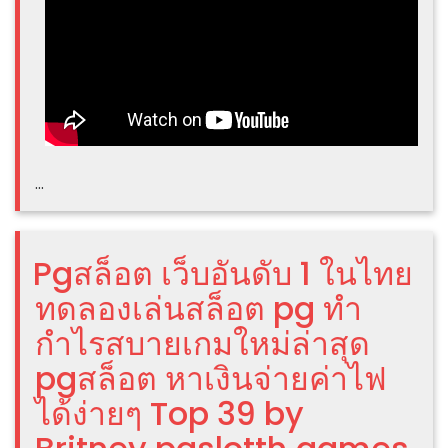
…
Pgสล็อต เว็บอันดับ 1 ในไทย
ทดลองเล่นสล็อต pg ทำ
กำไรสบายเกมใหม่ล่าสุด
pgสล็อต หาเงินจ่ายค่าไฟ
ได้ง่ายๆ Top 39 by