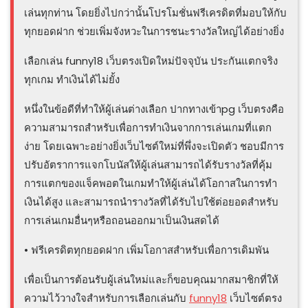
เล่นทุกท่าน โดยยิ่งไปกว่านั้นโปรโมชั่นฟรีเครดิตที่มอบให้กับ
ทุกยอดฝาก ช่วยเพิ่มจังหวะในการชนะรางวัลใหญ่ได้อย่างยิ่ง
เลือกเล่น funny18 เว็บตรงเปิดใหม่ปัจจุบัน ประกันแตกจริง
ทุกเกม ทำเงินได้ไม่ยั้ง
หนึ่งในข้อดีที่ทำให้ผู้เล่นต่างเลือก ปากทางเข้าpg เว็บตรงคือ
ความสามารถสำหรับเพื่อการทำเงินจากการเล่นเกมที่แตก
ง่าย โดยเฉพาะอย่างยิ่งเว็บไซต์ใหม่ที่พึ่งจะเปิดตัว ชอบมีการ
ปรับอัตราการแจกโบนัสให้ผู้เล่นสามารถได้รับรางวัลที่คุ้ม
การแตกของแจ็คพอตในเกมทำให้ผู้เล่นได้โอกาสในการทำ
เงินได้สูง และสามารถนำรางวัลที่ได้รับไปใช้ต่อยอดสำหรับ
การเล่นเกมอื่นๆหรือถอนออกมาเป็นเงินสดได้
• ฟรีเครดิตทุกยอดฝาก เพิ่มโอกาสสำหรับเพื่อการเดิมพัน
เพื่อเป็นการต้อนรับผู้เล่นใหม่และก็ขอบคุณมากสมาชิกที่ให้
ความไว้วางใจสำหรับการเลือกเล่นกับ
funny18
เว็บไซต์ตรง