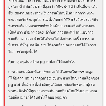
ทำได้โดยการสำรวจเกมที่มีอัตราการจ่ายเงินรางวัล (RTP)
สูง โดยทั่วไปแล้ว RTP ที่สูงกว่า 95% นับได้ว่าเป็นที่น่าสนใจ
ซึ่งแสดงว่าเกมจะชำระเงินรางวัลให้กับผู้เล่นมากกว่า 95%
ของยอดเงินที่ลงทุนไป รวมทั้งเว้นแต่ RTP แล้วยังควรจะพินิจ
พิเคราะห์ความสามารถสำหรับเพื่อการชนะเพิ่มเติมของเกม
เป็นต้นว่า ปริมาณวงล้อแล้วก็เส้นการชนะที่มี ต้นแบบการ
ชนะที่สามารถจะช่วยให้ได้รางวัลได้อย่างรวดเร็ว การรวม
พิเคราะห์ทั้งคู่เหตุนี้จะช่วยให้คุณเลือกเกมสล็อตที่ได้โอกาส
ในการชนะสูงขึ้นได้
คุ้มค่าสุดๆเล่น สล็อต pg งบน้อยก็ได้ผลกำไร
การเล่นเกมสล็อตที่แตกง่ายและก็ได้โอกาสในการชนะสูง
มิได้มีความหมายว่าคุณต้องมีงบประมาณใหญ่ เกมสล็อตของ
pg slot นั้นมีการตั้งค่าเงินทุนให้สอดคล้องกับทุนของผู้เล่น
ทุกคน ซึ่งทำให้คุณสามารถเล่นเกมสล็อตโดยใช้งบประมาณ
น้อยก็สามารถได้รับกำไรได้อย่างคุ้มค่า