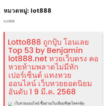
หมวดหมู่:
lot888
lot888
Lotto888 ถูกปุ้บ โอนเลย
Top 53 by Benjamin
lot888.net หวยเว็บตรง คอ
หวยห้ามพลาดไม่มีหัก
เปอร์เซ็นต์ แทงหวย
ออนไลน์ เว็บหวยยอดนิยม
อันดับ 1 9 มี.ค. 2568
เว็บหวยออนไลน์ ซื้อผ่านเว็บเยี่ยมที่สุดโคตรคุ้ม