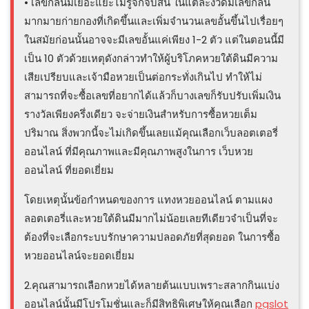
• เลขกลั้นมีเยอะแยะไม่รู้จักจบสิ้น ในแต่ละงวดมีเลขกลั้น
มากมายก่ายกองที่เกิดขึ้นและเพิ่มจำนวนเลขอั้นขึ้นไปเรื่อยๆ
ในสมัยก่อนนั้นอาจจะมีเลขอั้นแค่เพียง 1-2 ตัว แต่ในตอนนี้มี
เป็น 10 ตัวด้วยเหตุดังกล่าวทำให้ผู้บริโภคหวยใต้ดินมีความ
เสียเปรียบและเจ้ามือหวยเป็นต่อกระทั่งเกินไป ทำให้ไม่
สามารถที่จะซื้อเลขที่อยากได้แล้วก็บางเลขก็รับปรับเพิ่มเงิน
รางวัลเพียงครึ่งเดียว จะจ่ายเงินสำหรับการซื้อหวยเต็ม
ปริมาณ สิ่งพวกนี้จะไม่เกิดขึ้นเลยแม้คุณเลือกเว็บลอตเตอรี่
ออนไลน์ ที่มีคุณภาพและมีคุณภาพสูงในการ เว็บหวย
ออนไลน์ ที่ยอดเยี่ยม
โดยเหตุนั้นข้อกำหนดของการ แทงหวยออนไลน์ ตามแผง
ลอตเตอรี่และหวยใต้ดินมีมากไม่น้อยเลยทีเดียวจำเป็นที่จะ
ต้องที่จะเลือกระบบรักษาความปลอดภัยที่สุดยอด ในการซื้อ
หวยออนไลน์จะยอดเยี่ยม
2.คุณสามารถเลือกหวยได้หลายต้นแบบเพราะสลากกินแบ่ง
ออนไลน์นั้นมีโปรโมชั่นและก็มีสิทธิพิเศษให้คุณเลือก
pgslot