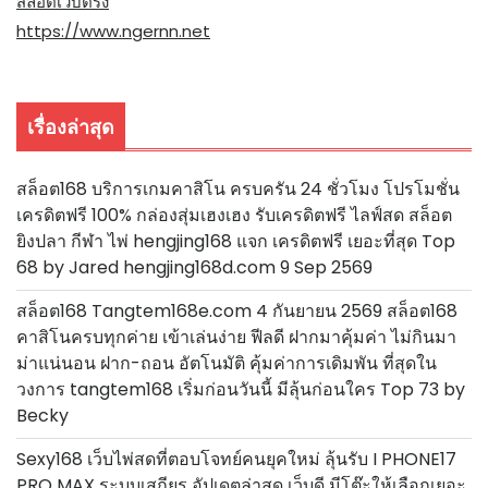
สล็อตเว็บตรง
https://www.ngernn.net
เรื่องล่าสุด
สล็อต168 บริการเกมคาสิโน ครบครัน 24 ชั่วโมง โปรโมชั่น
เครดิตฟรี 100% กล่องสุ่มเฮงเฮง รับเครดิตฟรี ไลฟ์สด สล็อต
ยิงปลา กีฬา ไพ่ hengjing168 แจก เครดิตฟรี เยอะที่สุด Top
68 by Jared hengjing168d.com 9 Sep 2569
สล็อต168 Tangtem168e.com 4 กันยายน 2569 สล็อต168
คาสิโนครบทุกค่าย เข้าเล่นง่าย ฟีลดี ฝากมาคุ้มค่า ไม่กินมา
ม่าแน่นอน ฝาก-ถอน อัตโนมัติ คุ้มค่าการเดิมพัน ที่สุดใน
วงการ tangtem168 เริ่มก่อนวันนี้ มีลุ้นก่อนใคร Top 73 by
Becky
Sexy168 เว็บไพ่สดที่ตอบโจทย์คนยุคใหม่ ลุ้นรับ I PHONE17
PRO MAX ระบบเสถียร อัปเดตล่าสุด เว็บดี มีโต๊ะให้เลือกเยอะ