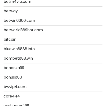
betm4vip.com
betway
betwin6666.com
betworld369hot.com
bitcoin
bluewin8888.info
bombet888.win
bonanza99
bonus888
bwvip4.com
cafe444
cashgame168