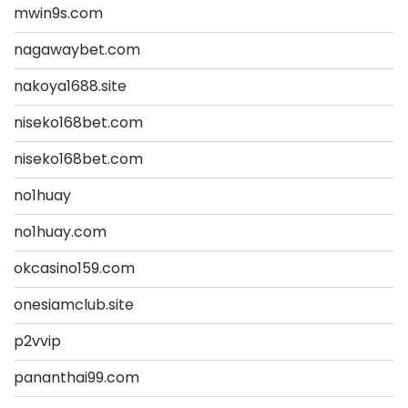
mwin9s.com
nagawaybet.com
nakoya1688.site
niseko168bet.com
niseko168bet.com
no1huay
no1huay.com
okcasino159.com
onesiamclub.site
p2vvip
pananthai99.com