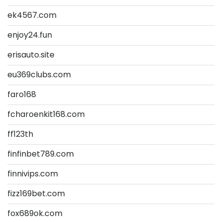
ek4567.com
enjoy24.fun
erisauto.site
eu369clubs.com
faro168
fcharoenkit168.com
ff123th
finfinbet789.com
finnivips.com
fizz169bet.com
fox689ok.com