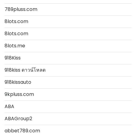
789pluss.com
8lots.com
8lots.com
8lots.me
918Kiss
918kiss ดาวน์โหลด
918kissauto
9kpluss.com
ABA
ABAGroup2
abbet789.com