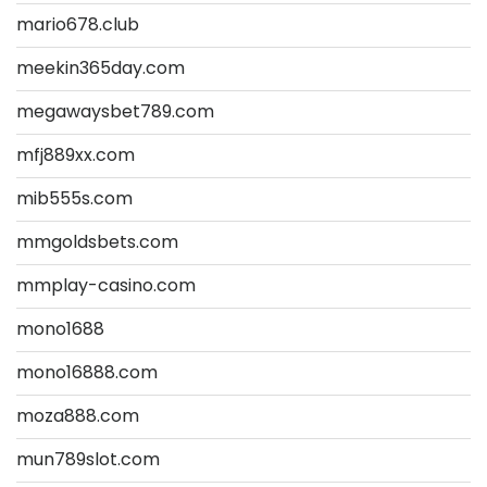
mario678.club
meekin365day.com
megawaysbet789.com
mfj889xx.com
mib555s.com
mmgoldsbets.com
mmplay-casino.com
mono1688
mono16888.com
moza888.com
mun789slot.com