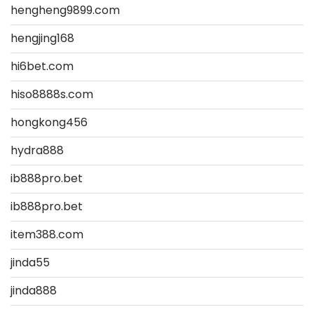
hengheng9899.com
hengjing168
hi6bet.com
hiso8888s.com
hongkong456
hydra888
ib888pro.bet
ib888pro.bet
item388.com
jinda55
jinda888