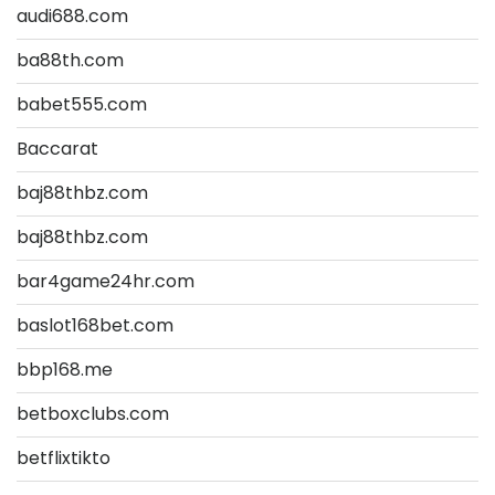
audi688.com
ba88th.com
babet555.com
Baccarat
baj88thbz.com
baj88thbz.com
bar4game24hr.com
baslot168bet.com
bbp168.me
betboxclubs.com
betflixtikto