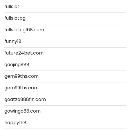
fullslot
fullslotpg
fullslotpg168.com
funny18
future24bet.com
gaojing888
gem99ths.com
gem99ths.com
goatza888fin.com
gowingo88.com
happy168