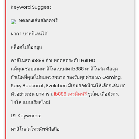
Keyword Suggest:
ทดลองเล่นสล็อตฟรี
ฝาก 1 บาทก็เล่นได้
สล็อตไม่ล็อกยูส
คาสิโนสด ib888 ถ่ายทอดสดระดับ Full HD
แม้คุณชอบเกมคาสิโนแบบสด ib888 คาสิโนสด คือจุด
กำเนิดที่คุณไม่สมควรพลาด รองรับทุกค่าย SA Gaming,
Sexy Baccarat, Evolution มีเกมยอดนิยมให้เลือกเล่น ยก
ตัวอย่างเช่น บาคาร่า,
ib888 เครดิตฟรี
รูเล็ต, เสือมังกร,
ไฮโล แบบเรียลไทม์
LSI Keywords:
คาสิโนสดโทรศัพท์มือถือ