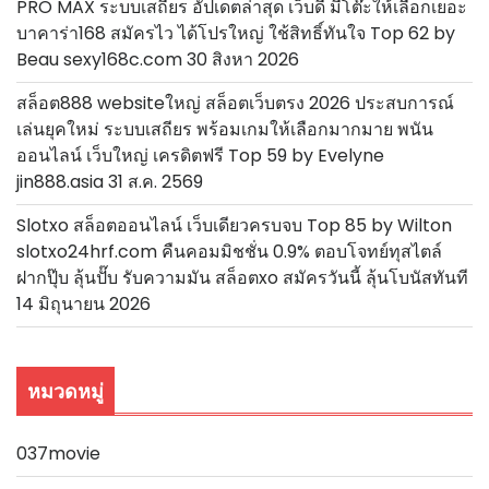
PRO MAX ระบบเสถียร อัปเดตล่าสุด เว็บดี มีโต๊ะให้เลือกเยอะ
บาคาร่า168 สมัครไว ได้โปรใหญ่ ใช้สิทธิ์ทันใจ Top 62 by
Beau sexy168c.com 30 สิงหา 2026
สล็อต888 websiteใหญ่ สล็อตเว็บตรง 2026 ประสบการณ์
เล่นยุคใหม่ ระบบเสถียร พร้อมเกมให้เลือกมากมาย พนัน
ออนไลน์ เว็บใหญ่ เครดิตฟรี Top 59 by Evelyne
jin888.asia 31 ส.ค. 2569
Slotxo สล็อตออนไลน์ เว็บเดียวครบจบ Top 85 by Wilton
slotxo24hrf.com คืนคอมมิชชั่น 0.9% ตอบโจทย์ทุสไตล์
ฝากปุ๊บ ลุ้นปั๊บ รับความมัน สล็อตxo สมัครวันนี้ ลุ้นโบนัสทันที
14 มิถุนายน 2026
หมวดหมู่
037movie