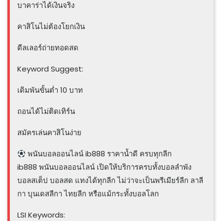
บาคาร่าได้เงินจริง
คาสิโนไม่ต้องโยกเงิน
ดีลเลอร์ถ่ายทอดสด
Keyword Suggest:
เดิมพันขั้นต่ำ 10 บาท
ถอนได้ไม่ติดเทิร์น
สมัครเล่นคาสิโนง่าย
พนันบอลออนไลน์ ib888 ราคาน้ำดี ครบทุกลีก
ib888 พนันบอลออนไลน์ เปิดให้บริการครบทั้งบอลลำพัง
บอลสเต็ป บอลสด แทงได้ทุกลีก ไม่ว่าจะเป็นพรีเมียร์ลีก ลาลี
กา บุนเดสลีกา ไทยลีก หรือแม้กระทั้งบอลโลก
LSI Keywords: