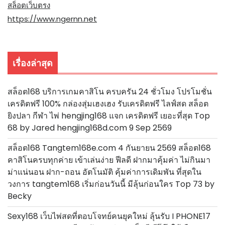
สล็อตเว็บตรง
https://www.ngernn.net
เรื่องล่าสุด
สล็อต168 บริการเกมคาสิโน ครบครัน 24 ชั่วโมง โปรโมชั่น
เครดิตฟรี 100% กล่องสุ่มเฮงเฮง รับเครดิตฟรี ไลฟ์สด สล็อต
ยิงปลา กีฬา ไพ่ hengjing168 แจก เครดิตฟรี เยอะที่สุด Top
68 by Jared hengjing168d.com 9 Sep 2569
สล็อต168 Tangtem168e.com 4 กันยายน 2569 สล็อต168
คาสิโนครบทุกค่าย เข้าเล่นง่าย ฟีลดี ฝากมาคุ้มค่า ไม่กินมา
ม่าแน่นอน ฝาก-ถอน อัตโนมัติ คุ้มค่าการเดิมพัน ที่สุดใน
วงการ tangtem168 เริ่มก่อนวันนี้ มีลุ้นก่อนใคร Top 73 by
Becky
Sexy168 เว็บไพ่สดที่ตอบโจทย์คนยุคใหม่ ลุ้นรับ I PHONE17