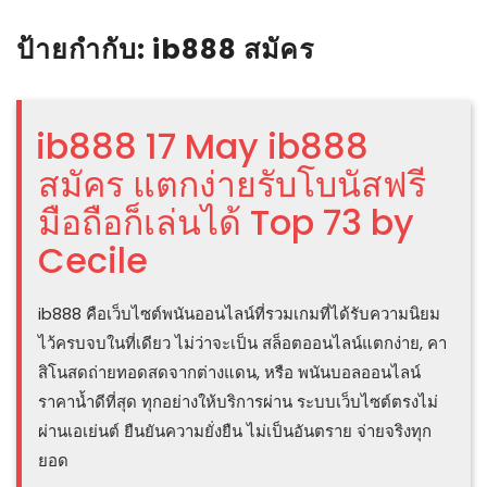
ป้ายกำกับ:
ib888 สมัคร
ib888 17 May ib888
สมัคร แตกง่ายรับโบนัสฟรี
มือถือก็เล่นได้ Top 73 by
Cecile
ib888 คือเว็บไซต์พนันออนไลน์ที่รวมเกมที่ได้รับความนิยม
ไว้ครบจบในที่เดียว ไม่ว่าจะเป็น สล็อตออนไลน์แตกง่าย, คา
สิโนสดถ่ายทอดสดจากต่างแดน, หรือ พนันบอลออนไลน์
ราคาน้ำดีที่สุด ทุกอย่างให้บริการผ่าน ระบบเว็บไซต์ตรงไม่
ผ่านเอเย่นต์ ยืนยันความยั่งยืน ไม่เป็นอันตราย จ่ายจริงทุก
ยอด