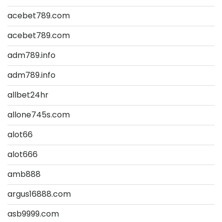
acebet789.com
acebet789.com
adm789.info
adm789.info
allbet24hr
allone745s.com
alot66
alot666
amb888
argus16888.com
asb9999.com