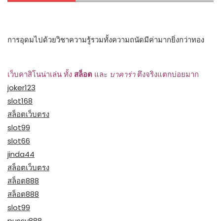
การอุดมไปด้วยวิชาความรู้รวมทั้งความถนัดมีค่ามากยิ่งกว่าทอง
เว็บคาสิโนน่าเล่น ทั้ง
สล็อต
และ
บาคาร่า
ตึงจริงแตกบ่อยมาก
joker123
slot168
สล็อตเว็บตรง
slot99
slot66
jinda44
สล็อตเว็บตรง
สล็อต888
สล็อต888
slot99
pussy888