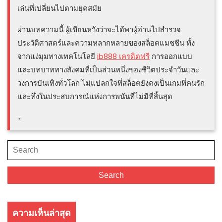
เล่นที่เปลี่ยนไปตามยุคสมัย
ผ่านบทความนี้ ผู้เขียนหวังว่าจะได้พาผู้อ่านไปสำรวจ
ประวัติศาสตร์และความหลากหลายของสล็อตแมชชีน ทั้ง
จากแง่มุมทางเทคโนโลยี
ib888 เครดิตฟรี
การออกแบบ
และบทบาททางสังคมที่เป็นส่วนหนึ่งของชีวิตประจำวันและ
วงการบันเทิงทั่วโลก ไม่แปลกใจที่สล็อตยังคงเป็นเกมที่คนรัก
และทึ่งในประสบการณ์แห่งการพนันที่ไม่มีที่สิ้นสุด
…
Search
for:
Search
ความเห็นล่าสุด