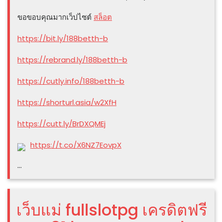
ขอขอบคุณมากเว็ปไซต์
สล็อต
https://bit.ly/188betth-b
https://rebrand.ly/188betth-b
https://cutly.info/188betth-b
https://shorturl.asia/w2XfH
https://cutt.ly/BrDXQMEj
https://t.co/X6NZ7EovpX
…
เว็บแม่ fullslotpg เครดิตฟรี