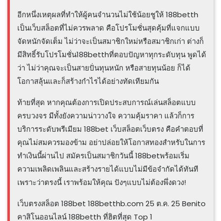
อีกหนึ่งเหตุผลที่ทำให้ผู้คนจำนวนไม่ใช้น้อยชูให้ 188betth
เป็นเว็บสล็อตที่ไม่ควรพลาด คือโปรโมชั่นสุดคุ้มที่แจกแบบ
จัดหนักจัดเต็ม ไม่ว่าจะเป็นสมาชิกใหม่หรือสมาชิกเก่า ต่างก็
มีสิทธิ์รับโปรโมชั่น188betthที่ตอบปัญหาทุกระดับทุน พูดได้
ว่า ไม่ว่าคุณจะเป็นสายปั่นทุนหนัก หรือสายทุนน้อย ก็ได้
โอกาสลุ้นและก็สร้างกำไรได้อย่างทัดเทียมกัน
ท้ายที่สุด หากคุณต้องการเปิดประสบการณ์เล่นสล็อตแบบ
ครบวงจร มีทั้งยังความน่าวางใจ ความคุ้มราคา แล้วก็การ
บริการระดับพรีเมียม 188bet เว็บสล็อตเว็บตรง คือคำตอบที่
คุณไม่สมควรมองข้าม อย่าปล่อยให้โอกาสทองสำหรับในการ
ทำเงินนี้ผ่านไป สมัครเป็นสมาชิกวันนี้ 188betพร้อมเริ่ม
ความเพลิดเพลินและสร้างรายได้แบบไม่มีข้อจำกัดได้ทันที
เพราะว่าตรงนี้ เราพร้อมให้คุณ ปังๆแบบไม่ต้องพึ่งดวง!
เว็บตรงสล็อต 188bet 188betthb.com 25 ต.ค. 25 Benito
คาสิโนออนไลน์ 188betth ที่ฮิตที่สุด Top 1