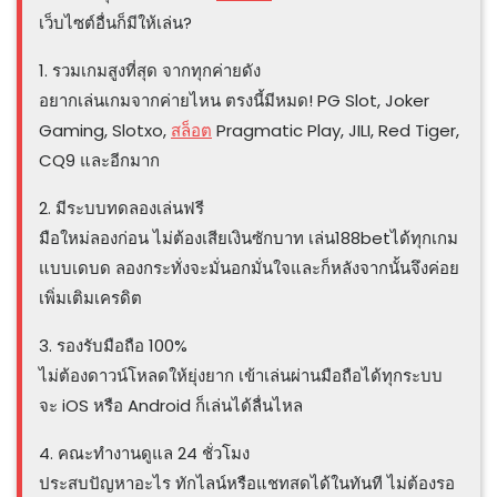
เว็บไซต์อื่นก็มีให้เล่น?
1. รวมเกมสูงที่สุด จากทุกค่ายดัง
อยากเล่นเกมจากค่ายไหน ตรงนี้มีหมด! PG Slot, Joker
Gaming, Slotxo,
สล็อต
Pragmatic Play, JILI, Red Tiger,
CQ9 และอีกมาก
2. มีระบบทดลองเล่นฟรี
มือใหม่ลองก่อน ไม่ต้องเสียเงินซักบาท เล่น188betได้ทุกเกม
แบบเดบด ลองกระทั่งจะมั่นอกมั่นใจและก็หลังจากนั้นจึงค่อย
เพิ่มเติมเครดิต
3. รองรับมือถือ 100%
ไม่ต้องดาวน์โหลดให้ยุ่งยาก เข้าเล่นผ่านมือถือได้ทุกระบบ
จะ iOS หรือ Android ก็เล่นได้ลื่นไหล
4. คณะทำงานดูแล 24 ชั่วโมง
ประสบปัญหาอะไร ทักไลน์หรือแชทสดได้ในทันที ไม่ต้องรอ