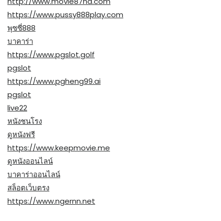
http://www.movie87hd.com
https://www.pussy888play.com
พุซซี่888
บาคาร่า
https://www.pgslot.golf
pgslot
https://www.pgheng99.ai
pgslot
live22
หนังชนโรง
ดูหนังฟรี
https://www.keepmovie.me
ดูหนังออนไลน์
บาคาร่าออนไลน์
สล็อตเว็บตรง
https://www.ngernn.net