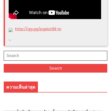
http://gg.gg/pgslot99-in
…
Search
for:
Search
ความเห็นล่าสุด