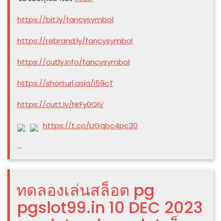
https://bit.ly/fancysymbol
https://rebrand.ly/fancysymbol
https://cutly.info/fancysymbol
https://shorturl.asia/I59cT
https://cutt.ly/NrFy0QIV
https://t.co/UGqbc4pc30
…
ทดลองเล่นสล็อต pg
pgslot99.in 10 DEC 2023