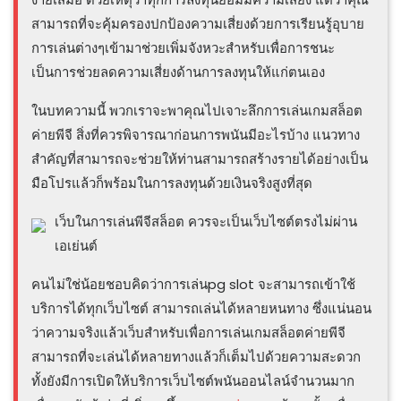
สามารถที่จะคุ้มครองปกป้องความเสี่ยงด้วยการเรียนรู้อุบาย
การเล่นต่างๆเข้ามาช่วยเพิ่มจังหวะสำหรับเพื่อการชนะ
เป็นการช่วยลดความเสี่ยงด้านการลงทุนให้แก่ตนเอง
ในบทความนี้ พวกเราจะพาคุณไปเจาะลึกการเล่นเกมสล็อต
ค่ายพีจี สิ่งที่ควรพิจารณาก่อนการพนันมีอะไรบ้าง แนวทาง
สำคัญที่สามารถจะช่วยให้ท่านสามารถสร้างรายได้อย่างเป็น
มือโปรแล้วก็พร้อมในการลงทุนด้วยเงินจริงสูงที่สุด
เว็บในการเล่นพีจีสล็อต ควรจะเป็นเว็บไซต์ตรงไม่ผ่าน
เอเย่นต์
คนไม่ใช่น้อยชอบคิดว่าการเล่นpg slot จะสามารถเข้าใช้
บริการได้ทุกเว็บไซต์ สามารถเล่นได้หลายหนทาง ซึ่งแน่นอน
ว่าความจริงแล้วเว็บสำหรับเพื่อการเล่นเกมสล็อตค่ายพีจี
สามารถที่จะเล่นได้หลายทางแล้วก็เต็มไปด้วยความสะดวก
ทั้งยังมีการเปิดให้บริการเว็บไซต์พนันออนไลน์จำนวนมาก