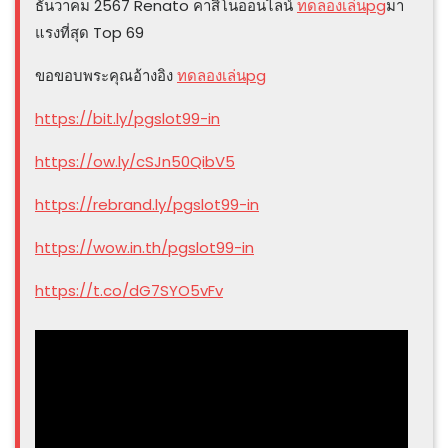
ธันวาคม 2567 Renato คาสิโนออนไลน์
ทดลองเล่นpg
มา
แรงที่สุด Top 69
ขอขอบพระคุณอ้างอิง
ทดลองเล่นpg
https://bit.ly/pgslot99-in
https://ow.ly/cSJn50QibV5
https://rebrand.ly/pgslot99-in
https://wow.in.th/pgslot99-in
https://t.co/dG7SYO5vFv