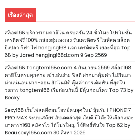
เรื่องล่าสุด
สล็อต168 บริการเกมคาสิโน ครบครัน 24 ชั่วโมง โปรโมชั่น
เครดิตฟรี 100% กล่องสุ่มเฮงเฮง รับเครดิตฟรี ไลฟ์สด สล็อต
ยิงปลา กีฬา ไพ่ hengjing168 แจก เครดิตฟรี เยอะที่สุด Top
68 by Jared hengjing168d.com 9 Sep 2569
สล็อต168 Tangtem168e.com 4 กันยายน 2569 สล็อต168
คาสิโนครบทุกค่าย เข้าเล่นง่าย ฟีลดี ฝากมาคุ้มค่า ไม่กินมา
ม่าแน่นอน ฝาก-ถอน อัตโนมัติ คุ้มค่าการเดิมพัน ที่สุดใน
วงการ tangtem168 เริ่มก่อนวันนี้ มีลุ้นก่อนใคร Top 73 by
Becky
Sexy168 เว็บไพ่สดที่ตอบโจทย์คนยุคใหม่ ลุ้นรับ I PHONE17
PRO MAX ระบบเสถียร อัปเดตล่าสุด เว็บดี มีโต๊ะให้เลือกเยอะ
บาคาร่า168 สมัครไว ได้โปรใหญ่ ใช้สิทธิ์ทันใจ Top 62 by
Beau sexy168c.com 30 สิงหา 2026