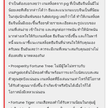
จำเป็นต้องบอกเลยว่า เกมสล็อตจาก pg ที่เป็นธีมจีนนั้นมีไม่
น้อยเลยทีเดียวกล่าวได้ว่า ธีมและแนวเกมแบบจีนเป็นที่นิยม
ในกลุ่มนักเดิมพันของ fullslotpg เลยก็ว่าได้ ทำให้เกมสล็อต
ธีมจีนนั้นมีเยอะขึ้นเรื่อยๆด้วยรายละเอียดและรูปแบบของ
เกมที่เล่นง่าย เข้าใจง่าย และสนุกต่อการพนัน ทำให้นักพนัน
มากต่างเทใจให้กับเกมสล็อต ธีมจีนมากยิ่งขึ้น และก็ในพาร์
ทนี้ ผมจะมาชี้แนะเกมสล็อตธีมจีนที่น่าสนใจให้กับคุณเอง
ครับผม ยืนยันเลยว่า ควรจะมีเกมที่เหมาะสมกับคุณอย่างไม่
ต้องสงสัย มาทดลองกัน!
• Prosperity Fortune Tree: ไม่มีผู้ใดไม่ทราบกับ
เกมPgslotต้นไม้ทองคำที่มาพร้อมการแจกโบนัสแบบสะสม
ตัวคูณสุดปังแน่นอน เกมสล็อตที่ยิ่งเล่นนานเท่าไหร่ก็มีโอกาส
ได้รับตัวคูณมากยิ่งขึ้น ถ้าเกิดเข้าฟรีสปินได้เมื่อไรก็ได้
โอกาสมั่งมีเหลวแน่นอน
• Fortune Tiger: เกมเสือทองคำได้รับความนิยมในกลุ่มผู้