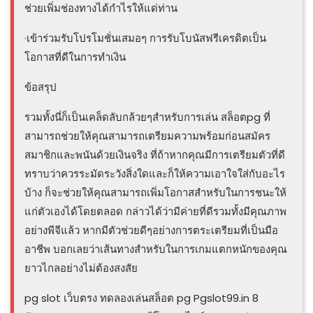
ช่วยเพิ่มช่องทางได้กำไรให้แด่ท่าน
·เข้าร่วมรับโปรโมชั่นเสมอๆ การรับโบนัสฟรีเครดิตเป็น
โอกาสที่ดีในการทำเงิน
ข้อสรุป
รวมทั้งนี่ก็เป็นเคล็ดลับกล้วยๆสำหรับการเล่น สล็อตpg ที่
สามารถช่วยให้คุณสามารถเตรียมความพร้อมก่อนสมัคร
สมาชิกและพนันด้วยเงินจริง ที่ถ้าหากคุณมีการเตรียมตัวที่ดี
ทราบว่าควรระมัดระวังสิ่งใดและก็ให้ความเอาใจใส่กับอะไร
บ้าง ก็จะช่วยให้คุณสามารถเพิ่มโอกาสสำหรับในการชนะให้
แก่ตัวเองได้โดยตลอด กล่าวได้ว่ามีค่ายที่ดีรวมทั้งมีคุณภาพ
อย่างพีจีแล้ว หากมีตัวช่วยดีๆอย่างการตระเตรียมที่เป็นมือ
อาชีพ บอกเลยว่าเส้นทางสำหรับในการเกมแตกหนักของคุณ
ยาวไกลอย่างไม่ต้องสงสัย
pg slot เว็บตรง ทดลองเล่นสล็อต pg Pgslot99.in 8