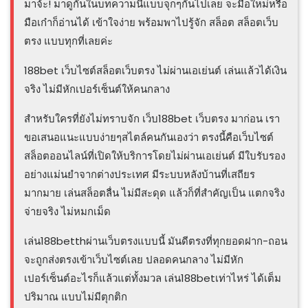
มาจ้ะ! มาดูกันในบทความนี้แบบจุกๆกันไปเลย จะมือใหม่หรือ
มือเก๋าก็อ่านได้ เข้าใจง่าย พร้อมพาไปรู้จัก สล็อต สล็อตเว็บ
ตรง แบบทุกที่เลยค่ะ
188bet เว็บไซต์สล็อตเว็บตรง ไม่ผ่านเอเย่นต์ เล่นแล้วได้เงิน
จริง ไม่มีหักเปอร์เซ็นต์ให้คนกลาง
สำหรับใครที่ยังไม่ทราบจัก เว็บ188bet เว็บตรง มาก่อน เรา
ขอเสนอแนะแบบง่ายๆสไตล์คนกันเองว่า ตรงนี้คือเว็บไซต์
สล็อตออนไลน์ที่เปิดให้บริการโดยไม่ผ่านเอเย่นต์ มีใบรับรอง
อย่างแม่นยำจากต่างประเทศ มีระบบหลังบ้านที่เสถียร
มากมาย เล่นสล็อตลื่น ไม่มีสะดุด แล้วก็ที่สำคัญเป็น แตกจริง
จ่ายจริง ไม่หมกเม็ด
เล่น188betthผ่านเว็บตรงแบบนี้ มันดีตรงที่ทุกยอดฝาก-ถอน
จะถูกส่งตรงเข้าเว็บไซต์เลย ปลอดคนกลาง ไม่มีหัก
เปอร์เซ็นต์อะไรก็แล้วแต่ทั้งมวล เล่น188betเท่าไหร่ ได้เต็ม
ปริมาณ แบบไม่มีตุกติก