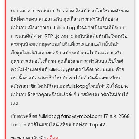
บอกเลยว่า การเล่นเกมกับ สล็อต ถึงแม้ว่าจะไม่ใช่เกมดังยอด
ฮิตที่หลายคนเสนอแนะกัน คุณก็สามารถทำเงินได้อย่าง
แน่นอน เนื่องจากเกม fullslotpg ส่วนมากเป็นเกมที่มีระบบ
การเล่นดีเลิศ ค่า RTP สูง เหมาะสมกับนักเดิมพันมือใหม่หรือ
สายทุนน้อยแบบสุดๆเกมธีมจีนที่เราเสนอแนะไปนั้นก็น่า
ดึงดูดไม่แพ้กันเลยล่ะครับ แม้กระทั่งคุณไม่มีแนวทางหรือ
สูตรการเล่นอะไรก็ตาม คุณก็ยังสามารถทำเงินบนเว็บไซต์
ตรงไม่ผ่านเอเย่นต์fullslotpgของเราได้อย่างแน่นอน ด้วย
เหตุนี้ มาสมัครสมาชิกใหม่กับเราได้แล้ววันนี้ ลงทะเบียน
สมัครสมาชิกใหม่ฟรี เล่นเกมfullslotpgไหนก็ทำเงินได้อย่าง
แน่นอน ถ้าหากคุณพร้อมแล้วล่ะก็ มาสมัครสมาชิกใหม่กันได้
เลย
เว็บตรงสล็อต fullslotpg fancysymbol.com 17 ต.ค. 2568
Loreen คาสิโนออนไลน์ สล็อต ที่ดีที่สุด Top 42
ขอขอบคุณอ้างอิง
สล็อต