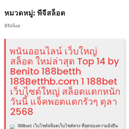
หมวดหมู่:
พีจีสล็อต
พีจีสล็อต
พนันออนไลน์ เว็บใหญ่
สล็อต ใหม่ล่าสุด Top 14 by
Benito 188betth
188Betthb.com 1 188bet
เว็บไซต์ใหญ่ สล็อตแตกหนัก
วันนี้ แจ็คพอตแตกรัวๆ ตุลา
2568
188bet เว็บไซต์สล็อตเว็บไซต์ตรง ที่สุดของความยั่งยืน