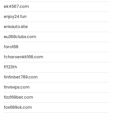
ek4567.com
enjoy24.fun
erisauto.site
eu369clubs.com
faro168
fcharoenkit168.com
ff123th
finfinbet789.com
finnivips.com
fizz169bet.com
fox689ok.com