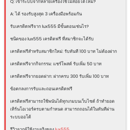
Q: เข้าระบบจากหลายเครื่องใช้ไม้สอยได้ไหม?
A: ได้ รองรับสูงสุด 3 เครื่องมือพร้อมกัน
รับเครดิตฟรีจาก lux555 มีขั้นตอนเช่นไร?
ชนิดของ lux555 เครดิตฟรี ที่สมาชิกจะได้รับ
เครดิตฟรีสำหรับสมาชิกใหม่: รับทันที 100 บาท ไม่ต้องฝาก
เครดิตฟรีจากกิจกรรม: แชร์โพสต์ รับเพิ่ม 50 บาท
เครดิตฟรีจากยอดฝาก: ฝากครบ 300 รับเพิ่ม 100 บาท
ข้อตกลงการรับและถอนเครดิตฟรี
เครดิตฟรีสามารถใช้พนันได้ทุกเกมบนเว็บไซต์ ถ้าทำยอด
เทิร์นโอเวอร์ครบตามกำหนด สามารถถอนได้ในทันทีผ่าน
ระบบออโต้
รีวิวจากผู้ใช้งานจริงของ
lux555