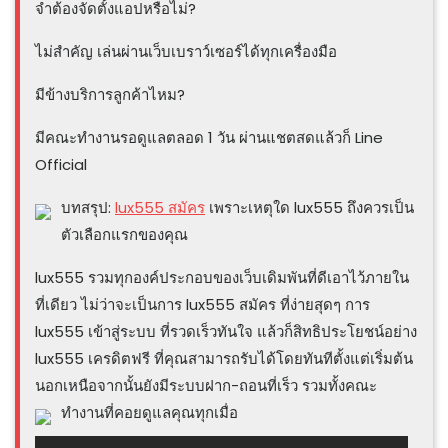
จำต้องจัดตั้งแอปหรือไม่?
ไม่สำคัญ เล่นผ่านเว็บเบราว์เซอร์ได้ทุกเครื่องมือ
มีข้างบริการลูกค้าไหม?
มีคณะทำงานรอดูแลตลอด 1 วัน ผ่านแชตสดแล้วก็ Line
Official
บทสรุป:
lux555 สมัคร
เพราะเหตุใด lux555 ถึงควรเป็น
ตัวเลือกแรกของคุณ
lux555 รวมทุกองค์ประกอบของเว็บเดิมพันที่ดีเอาไว้ภายใน
ที่เดียว ไม่ว่าจะเป็นการ lux555 สมัคร ที่ง่ายสุดๆ การ
lux555 เข้าสู่ระบบ ที่รวดเร็วทันใจ แล้วก็สิทธิประโยชน์อย่าง
lux555 เครดิตฟรี ที่คุณสามารถรับได้โดยทันทีตั้งแต่เริ่มต้น
นอกเหนือจากนั้นยังมีระบบฝาก-ถอนที่เร็ว รวมทั้งคณะ
ทำงานที่คอยดูแลคุณทุกเมื่อ