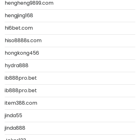
hengheng9899.com
hengjing168
hi6bet.com
hiso8888s.com
hongkong456
hydra888
ib888pro.bet
ib888pro.bet
item388.com
jinda55
jinda888