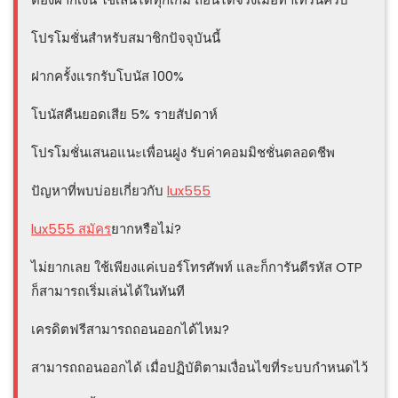
โปรโมชั่นสำหรับสมาชิกปัจจุบันนี้
ฝากครั้งแรกรับโบนัส 100%
โบนัสคืนยอดเสีย 5% รายสัปดาห์
โปรโมชั่นเสนอแนะเพื่อนฝูง รับค่าคอมมิชชั่นตลอดชีพ
ปัญหาที่พบบ่อยเกี่ยวกับ
lux555
lux555 สมัคร
ยากหรือไม่?
ไม่ยากเลย ใช้เพียงแค่เบอร์โทรศัพท์ และก็การันตีรหัส OTP
ก็สามารถเริ่มเล่นได้ในทันที
เครดิตฟรีสามารถถอนออกได้ไหม?
สามารถถอนออกได้ เมื่อปฏิบัติตามเงื่อนไขที่ระบบกำหนดไว้