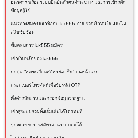
ธนาคาร พร้อมระบบยืนยันตัวตนผ่าน OTP และการเข้ารหัส
ข้อมูลผู้ใช้
แนวทางสมัครสมาชิกกับ lux555: ง่าย รวดเร็วทันใจ และไม่
สลับซับซ้อน
ขั้นตอนการ lux555 สมัคร
เข้าเว็บหลักของ lux555
กดปุ่ม “ลงทะเบียนสมัครสมาชิก” บนหน้าแรก
กรอกเบอร์โทรศัพท์เพื่อรับรหัส OTP
ตั้งค่ารหัสผ่านและกรอกข้อมูลรากฐาน
เข้าสู่ระบบรวมทั้งเริ่มเล่นได้โดยทันที
จุดเด่นของการสมัครผ่านระบบออโต้
ไม่ต้องรอยืนยันจากแอดมิน