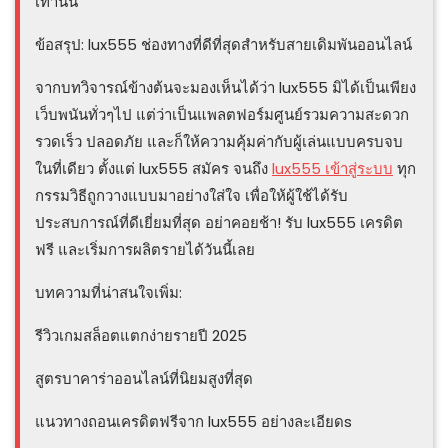
เท่านั้น
ข้อสรุป: lux555 ช่องทางที่ดีที่สุดสำหรับสายเดิมพันออนไลน์
จากบทวิจารณ์ข้างต้นจะมองเห็นได้ว่า lux555 มิได้เป็นเพียง
เว็บพนันทั่วๆไป แต่ว่าเป็นแพลตฟอร์มศูนย์รวมความสะดวก
รวดเร็ว ปลอดภัย และก็ให้ความคุ้มค่ากับผู้เล่นแบบครบจบ
ในที่เดียว ตั้งแต่ lux555 สมัคร จนถึง
lux555 เข้าสู่ระบบ
ทุก
กรรมวิธีถูกวางแบบมาอย่างใส่ใจ เพื่อให้ผู้ใช้ได้รับ
ประสบการณ์ที่ดีเยี่ยมที่สุด อย่าคอยช้า! รับ lux555 เครดิต
ฟรี และเริ่มการผลิตรายได้วันนี้เลย
บทความที่น่าสนใจเพิ่ม:
รีวิวเกมสล็อตแตกง่ายรายปี 2025
สูตรบาคาร่าออนไลน์ที่นิยมสูงที่สุด
แนวทางถอนเครดิตฟรีจาก lux555 อย่างละเอียดs