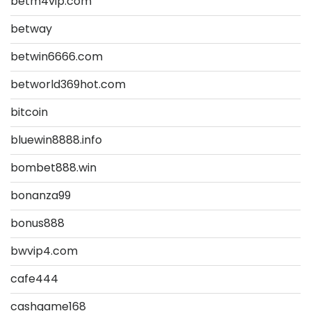
betm4vip.com
betway
betwin6666.com
betworld369hot.com
bitcoin
bluewin8888.info
bombet888.win
bonanza99
bonus888
bwvip4.com
cafe444
cashgame168