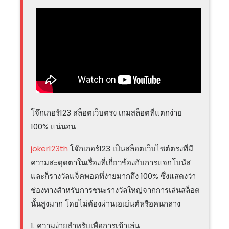
โจ๊กเกอร์123 สล็อตเว็บตรง เกมสล็อตที่แตกง่าย
100% แน่นอน
joker123th
โจ๊กเกอร์123 เป็นสล็อตเว็บไซต์ตรงที่มี
ความสะดุดตาในเรื่องที่เกี่ยวข้องกับการแจกโบนัส
และก็รางวัลแจ็คพอตที่ง่ายมากถึง 100% ซึ่งแสดงว่า
ช่องทางสำหรับการชนะรางวัลใหญ่จากการเล่นสล็อต
นั้นสูงมาก โดยไม่ต้องผ่านเอเย่นต์หรือคนกลาง
1. ความง่ายสำหรับเพื่อการเข้าเล่น