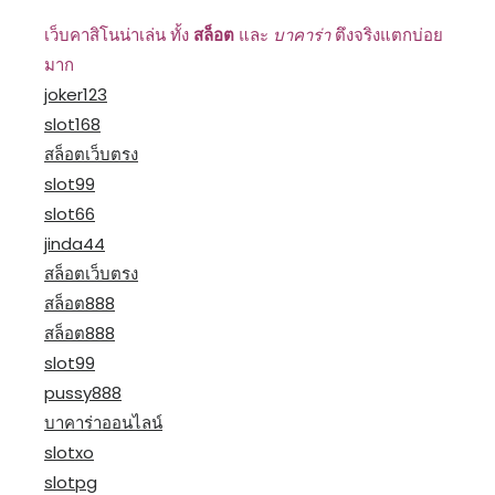
เว็บคาสิโนน่าเล่น ทั้ง
สล็อต
และ
บาคาร่า
ตึงจริงแตกบ่อย
มาก
joker123
slot168
สล็อตเว็บตรง
slot99
slot66
jinda44
สล็อตเว็บตรง
สล็อต888
สล็อต888
slot99
pussy888
บาคาร่าออนไลน์
slotxo
slotpg