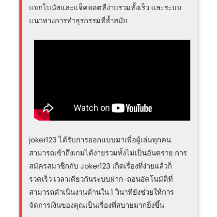
แจกโบนัสและแจ็คพอตที่ง่ายรวมทั้งเร็ว และระบบ
แนวทางการทำธุรกรรมที่ล้ำสมัย
joker123 ได้รับการออกแบบมาเพื่อผู้เล่นทุกคน
สามารถเข้าถึงเกมได้ง่ายรวมทั้งไม่เป็นอันตราย การ
สมัครสมาชิกกับ Joker123 เกิดเรื่องที่ง่ายแล้วก็
รวดเร็ว เวลาเดียวกันระบบฝาก-ถอนอัตโนมัติที่
สามารถดำเนินงานด้านใน 1 วินาทียังช่วยให้การ
จัดการเงินของคุณเป็นเรื่องที่สบายมากยิ่งขึ้น