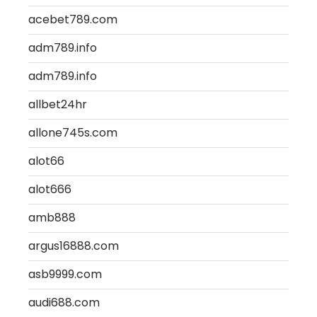
acebet789.com
adm789.info
adm789.info
allbet24hr
allone745s.com
alot66
alot666
amb888
argus16888.com
asb9999.com
audi688.com