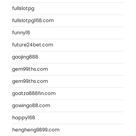
fullslotpg
fullslotpg168.com
funny18
future24bet.com
gaojing888
gem99ths.com
gem99ths.com
goatza888fin.com
gowingo88.com
happy168
hengheng9899.com