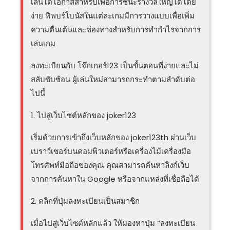
เล่นได้โอกาสสำหรับเพื่อการชนะรางวัลใหญ่ได้โดย
ง่าย ฟีพบร์โบนัสในแต่ละเกมมีการวางแบบเพื่อเพิ่ม
ความตื่นเต้นและช่องทางสำหรับการทำกำไรจากการ
เล่นเกม
ลงทะเบียนกับ โจ๊กเกอร์123 เป็นขั้นตอนที่ง่ายและไม่
สลับซับซ้อน ผู้เล่นใหม่สามารถกระทำตามลำดับต่อ
ไปนี้
1. ไปสู่เว็บไซต์หลักของ joker123
เริ่มด้วยการเข้าถึงเว็บหลักของ joker123th ผ่านเว็บ
เบราว์เซอร์บนคอมพิวเตอร์หรือเครื่องไม้เครื่องมือ
โทรศัพท์มือถือของคุณ คุณสามารถค้นหาลิงก์เว็บ
จากการค้นหาใน Google หรือจากแหล่งที่เชื่อถือได้
2. คลิกที่ปุ่มลงทะเบียนเป็นสมาชิก
เมื่อไปสู่เว็บไซต์หลักแล้ว ให้มองหาปุ่ม “ลงทะเบียน