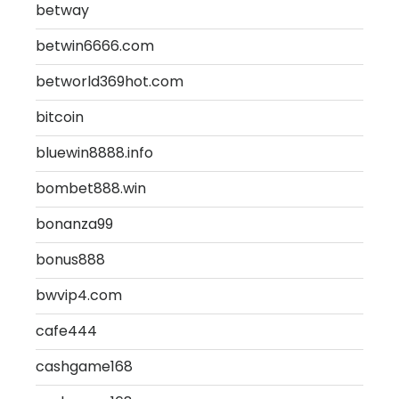
betway
betwin6666.com
betworld369hot.com
bitcoin
bluewin8888.info
bombet888.win
bonanza99
bonus888
bwvip4.com
cafe444
cashgame168