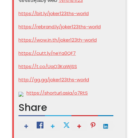
ขอขอบคุณby web
โจ๊กเกอร์123
https://bit.ly/joker123ths-world
https://rebrand.ly/joker123ths-world
https://wow.in.th/joker123th-world
https://cutt.ly/neYa0QF7
https://t.co/UqO3KaWjSS
http://gg.gg/joker123ths-world
https://shorturl.asia/o7RtS
Share