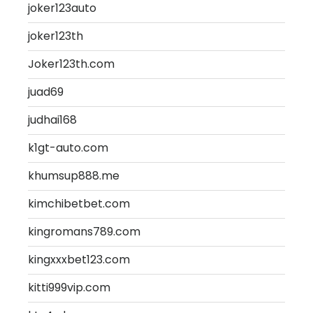
joker123auto
joker123th
Joker123th.com
juad69
judhai168
k1gt-auto.com
khumsup888.me
kimchibetbet.com
kingromans789.com
kingxxxbet123.com
kitti999vip.com