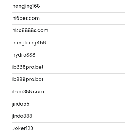
hengjing168
hi6bet.com
hiso8888s.com
hongkong456
hydra888
ib888pro.bet
ib888pro.bet
item388.com
jinda55
jinda888
Joker123