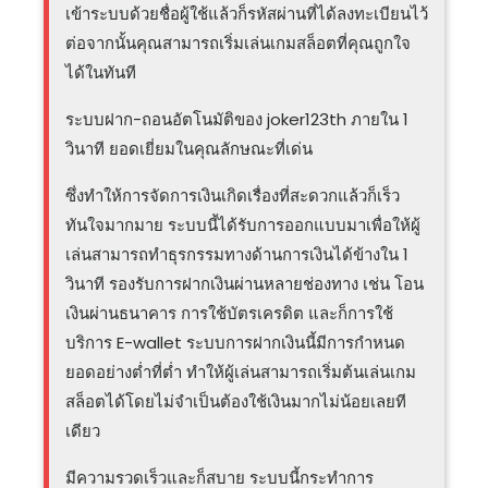
เข้าระบบด้วยชื่อผู้ใช้แล้วก็รหัสผ่านที่ได้ลงทะเบียนไว้
ต่อจากนั้นคุณสามารถเริ่มเล่นเกมสล็อตที่คุณถูกใจ
ได้ในทันที
ระบบฝาก-ถอนอัตโนมัติของ joker123th ภายใน 1
วินาที ยอดเยี่ยมในคุณลักษณะที่เด่น
ซึ่งทำให้การจัดการเงินเกิดเรื่องที่สะดวกแล้วก็เร็ว
ทันใจมากมาย ระบบนี้ได้รับการออกแบบมาเพื่อให้ผู้
เล่นสามารถทำธุรกรรมทางด้านการเงินได้ข้างใน 1
วินาที รองรับการฝากเงินผ่านหลายช่องทาง เช่น โอน
เงินผ่านธนาคาร การใช้บัตรเครดิต และก็การใช้
บริการ E-wallet ระบบการฝากเงินนี้มีการกำหนด
ยอดอย่างต่ำที่ต่ำ ทำให้ผู้เล่นสามารถเริ่มต้นเล่นเกม
สล็อตได้โดยไม่จำเป็นต้องใช้เงินมากไม่น้อยเลยที
เดียว
มีความรวดเร็วและก็สบาย ระบบนี้กระทำการ