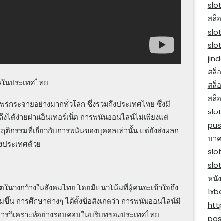
slo
สล็
slo
slo
jin
สล็
ันในประเทศไทย
สล็
สล็
ร่กระจายอย่างมากทั่วโลก ซึ่งรวมถึงประเทศไทย ซึ่งมี
slo
ึงได้ง่ายผ่านอินเทอร์เน็ต การพนันออนไลน์ไม่เพียงแต่
pus
ติกรรมที่เกี่ยวกับการพนันของบุคคลเท่านั้น แต่ยังส่งผลก
บาค
งประเทศด้วย
slo
slo
หนั
ตในวงกว้างในสังคมไทย โดยมีแนวโน้มที่ผู้คนจะเข้าใจถึง
1xb
่มขึ้น การศึกษาต่างๆ ได้ตั้งข้อสังเกตว่า การพนันออนไลน์มี
htt
รับการวิเคราะห์อย่างรอบคอบในบริบทของประเทศไทย
pgs