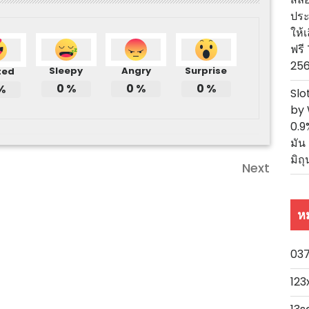
ประ
ให้
ฟรี
25
Sleepy
Angry
Surprise
ted
0
%
0
%
0
%
%
Slo
by 
0.9
มัน 
มิถ
Next
Next
Post
ห
03
123