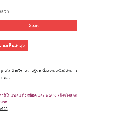
rch
Search
ามเห็นล่าสุด
อุดมไปด้วยวิชาความรู้รวมทั้งความถนัดมีค่ามาก
กว่าทอง
คาสิโนน่าเล่น ทั้ง
สล็อต
และ
บาคาร่า
ตึงจริงแตก
ยมาก
er123