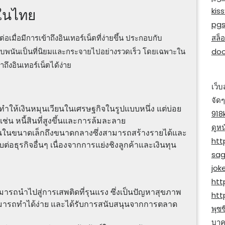
kis
ในไทย
pgs
สล็
อเมื่อมีการเข้าถึงอินเทอร์เน็ตที่ง่ายขึ้น ประกอบกับ
doo
ว็บพนันเป็นที่นิยมและกระจายไปอย่างรวดเร็ว โดยเฉพาะใน
าถึงอินเทอร์เน็ตได้ง่าย
เว็
จัดๆ
ทำให้เงินหมุนเวียนในเศรษฐกิจในรูปแบบหนึ่ง แต่บ่อย
918
ช่น หนี้สินที่สูงขึ้นและการล้มละลาย
ดูห
พันในขนาดเล็กถึงขนาดกลางซึ่งสามารถสร้างรายได้และ
htt
ต่อธุรกิจอื่นๆ เนื่องจากการแย่งชิงลูกค้าและเงินทุน
sa
jok
htt
รถนำไปสู่การเสพติดที่รุนแรง ซึ่งเป็นปัญหาสุขภาพ
htt
ามารถทำได้ง่าย และได้รับการสนับสนุนจากการตลาด
พุซซ
บาค