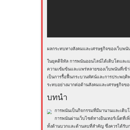
ผลกระทบทางสังคมและเศรษฐกิจของเว็บพน
ในยุคดิจิทัล การพนันออนไลน์ได้เติบโตและแพ
ความเข้มข้นและแพร่หลายของเว็บพนันที่เข้าถ
เป็นการรื้อฟื้นกระบวนทัศน์และการประพฤติพฤ
ระทบอย่างมากต่อด้านสังคมและเศรษฐกิจขอ
บทนำ
การพนันเป็นกิจกรรมที่มีมานานและเติบโ
การพนันผ่านเว็บไซต์ทางอินเทอร์เน็ตที่เพิ
ทั้งด้านบวกและด้านลบที่สำคัญ ซึ่งควรได้