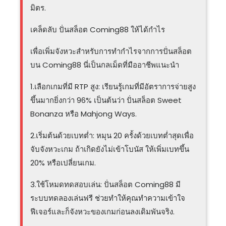
มิตร.
เคล็ดลับ ปั่นสล็อต Coming88 ให้ได้กำไร
เพื่อเพิ่มจังหวะสำหรับการทำกำไรจากการปั่นสล็อต
บน Coming88 นี่เป็นกลเม็ดที่มืออาชีพแนะนำ
1.เลือกเกมที่มี RTP สูง: เรียนรู้เกมที่มีอัตราการจ่ายสูง
ขึ้นมากยิ่งกว่า 96% เป็นต้นว่า ปั่นสล็อต Sweet
Bonanza หรือ Mahjong Ways.
2.เริ่มต้นด้วยเบทต่ำ: หมุน 20 ครั้งด้วยเบทต่ำสุดเพื่อ
จับจังหวะเกม ถ้าเกิดยังไม่เข้าโบนัส ให้เพิ่มเบทขึ้น
20% หรือเปลี่ยนเกม.
3.ใช้โหมดทดสอบเล่น: ปั่นสล็อต Coming88 มี
ระบบทดลองเล่นฟรี ช่วยทำให้คุณทำความเข้าใจ
ฟีเจอร์และก็จังหวะของเกมก่อนลงเดิมพันจริง.