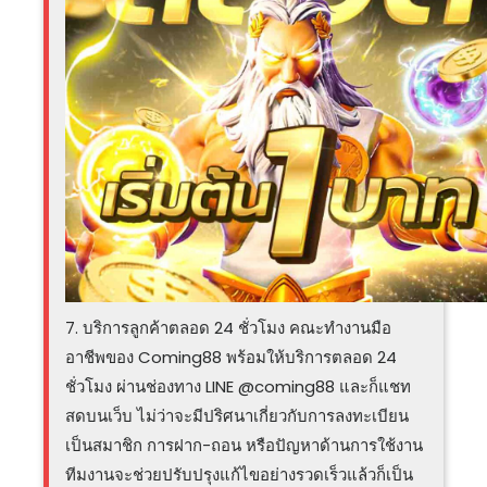
7. บริการลูกค้าตลอด 24 ชั่วโมง คณะทำงานมือ
อาชีพของ Coming88 พร้อมให้บริการตลอด 24
ชั่วโมง ผ่านช่องทาง LINE @coming88 และก็แชท
สดบนเว็บ ไม่ว่าจะมีปริศนาเกี่ยวกับการลงทะเบียน
เป็นสมาชิก การฝาก-ถอน หรือปัญหาด้านการใช้งาน
ทีมงานจะช่วยปรับปรุงแก้ไขอย่างรวดเร็วแล้วก็เป็น