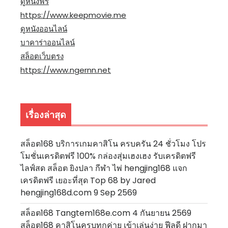
ดูหนังฟรี
https://www.keepmovie.me
ดูหนังออนไลน์
บาคาร่าออนไลน์
สล็อตเว็บตรง
https://www.ngernn.net
เรื่องล่าสุด
สล็อต168 บริการเกมคาสิโน ครบครัน 24 ชั่วโมง โปร
โมชั่นเครดิตฟรี 100% กล่องสุ่มเฮงเฮง รับเครดิตฟรี
ไลฟ์สด สล็อต ยิงปลา กีฬา ไพ่ hengjing168 แจก
เครดิตฟรี เยอะที่สุด Top 68 by Jared
hengjing168d.com 9 Sep 2569
สล็อต168 Tangtem168e.com 4 กันยายน 2569
สล็อต168 คาสิโนครบทุกค่าย เข้าเล่นง่าย ฟีลดี ฝากมา