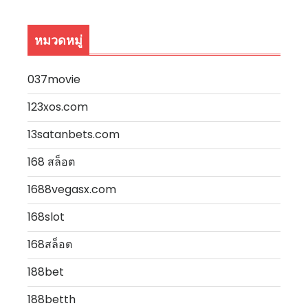
หมวดหมู่
037movie
123xos.com
13satanbets.com
168 สล็อต
1688vegasx.com
168slot
168สล็อต
188bet
188betth