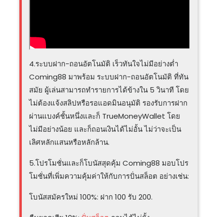
4.ระบบฝาก-ถอนอัตโนมัติ เร็วทันใจไม่มีอย่างต่ำ
Coming88 มาพร้อม ระบบฝาก-ถอนอัตโนมัติ ที่ทัน
สมัย ผู้เล่นสามารถทำรายการได้ข้างใน 5 วินาที โดย
ไม่ต้องแจ้งสลิปหรือรอแอดมินอนุมัติ รองรับการฝาก
ผ่านแบงค์ชั้นหนึ่งและก็ TrueMoneyWallet โดย
ไม่มีอย่างน้อย และก็ถอนเงินได้ไม่อั้น ไม่ว่าจะเป็น
เลิศหลักแสนหรือหลักล้าน.
5.โปรโมชั่นและก็โบนัสสุดคุ้ม Coming88 มอบโปร
โมชั่นที่เพิ่มความคุ้มค่าให้กับการปั่นสล็อต อย่างเช่น:
โบนัสสมัครใหม่ 100%: ฝาก 100 รับ 200.