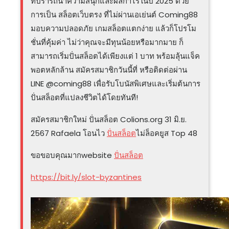
ที่ปรารถนาความสนุกและผลกำไรในปี 2025 ด้วย
การเป็น สล็อตเว็บตรง ที่ไม่ผ่านเอเย่นต์ Coming88
มอบความปลอดภัย เกมสล็อตแตกง่าย แล้วก็โปรโม
ชั่นที่คุ้มค่า ไม่ว่าคุณจะมีทุนน้อยหรือมากมาย ก็
สามารถเริ่มปั่นสล็อตได้เพียงแต่ 1 บาท พร้อมลุ้นแจ็ค
พอตหลักล้าน สมัครสมาชิกวันนี้ที่ หรือติดต่อผ่าน
LINE @coming88 เพื่อรับโบนัสพิเศษและเริ่มต้นการ
ปั่นสล็อตที่แปลงชีวิตได้โดยทันที!
สมัครสมาชิกใหม่ ปั่นสล็อต Colions.org 31 มิ.ย.
2567 Rafaela โอนไว
ปั่นสล็อต
ไม่ล็อคยูส Top 48
ขอขอบคุณมากwebsite
ปั่นสล็อต
https://bit.ly/slot-byzantines