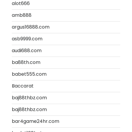
alot666
amb888
argus16888.com
asb9999.com
audi688.com
ba88th.com
babet555.com
Baccarat
baj88thbz.com
baj88thbz.com
bar4game24hr.com