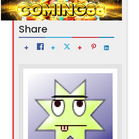
Share