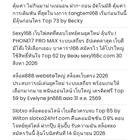
คุ้มค่า ไม่กินมาม่าแน่นอน ฝาก-ถอน อัตโนมัติ คุ้มค่า
การเดิมพัน ที่สุดในวงการ tangtem168 เริ่มก่อนวันนี้
มีลุ้นก่อนใคร Top 73 by Becky
Sexy168 เว็บไพ่สดที่ตอบโจทย์คนยุคใหม่ ลุ้นรับ I
PHONE17 PRO MAX ระบบเสถียร อัปเดตล่าสุด เว็บดี
มีโต๊ะให้เลือกเยอะ บาคาร่า168 สมัครไว ได้โปรใหญ่
ใช้สิทธิ์ทันใจ Top 62 by Beau sexy168c.com 30
สิงหา 2026
สล็อต888 websiteใหญ่ สล็อตเว็บตรง 2026
ประสบการณ์เล่นยุคใหม่ ระบบเสถียร พร้อมเกมให้
เลือกมากมาย พนันออนไลน์ เว็บใหญ่ เครดิตฟรี Top
59 by Evelyne jin888.asia 31 ส.ค. 2569
Slotxo สล็อตออนไลน์ เว็บเดียวครบจบ Top 85 by
Wilton slotxo24hrf.com คืนคอมมิชชั่น 0.9% ตอบ
โจทย์ทุสไตล์ ฝากปุ๊บ ลุ้นปั๊บ รับความมัน สล็อตxo
สมัครวันนี้ ลุ้นโบนัสทันที 14 มิถุนายน 2026