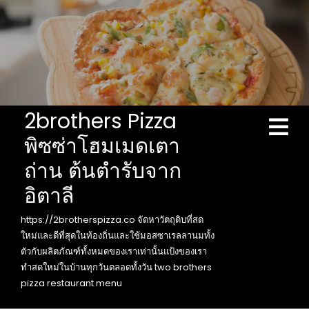
Skip
to
content
2brothers Pizza
Ope
Men
พิซซ่าโฮมเมดเตา
ถ่าน ต้นตำรับจาก
อิตาลี
https://2brotherspizza.co จัดหาวัตถุดิบที่สด
ใหม่และดีที่สุดในท้องถิ่นและใช้มอสซาเรลลานมทั้ง
ตัวกับผลิตภัณฑ์ทั้งหมดของเราเท่านั้นแป้งของเรา
ทำสดใหม่ในบ้านทุกวันตลอดทั้งวัน two brothers
pizza restaurant menu