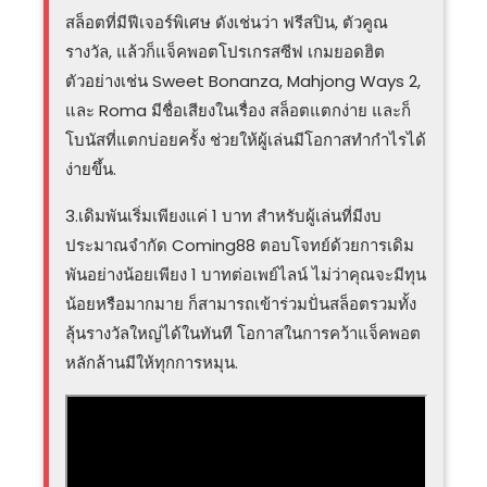
สล็อตที่มีฟีเจอร์พิเศษ ดังเช่นว่า ฟรีสปิน, ตัวคูณ
รางวัล, แล้วก็แจ็คพอตโปรเกรสซีฟ เกมยอดฮิต
ตัวอย่างเช่น Sweet Bonanza, Mahjong Ways 2,
และ Roma มีชื่อเสียงในเรื่อง สล็อตแตกง่าย และก็
โบนัสที่แตกบ่อยครั้ง ช่วยให้ผู้เล่นมีโอกาสทำกำไรได้
ง่ายขึ้น.
3.เดิมพันเริ่มเพียงแค่ 1 บาท สำหรับผู้เล่นที่มีงบ
ประมาณจำกัด Coming88 ตอบโจทย์ด้วยการเดิม
พันอย่างน้อยเพียง 1 บาทต่อเพย์ไลน์ ไม่ว่าคุณจะมีทุน
น้อยหรือมากมาย ก็สามารถเข้าร่วมปั่นสล็อตรวมทั้ง
ลุ้นรางวัลใหญ่ได้ในทันที โอกาสในการคว้าแจ็คพอต
หลักล้านมีให้ทุกการหมุน.