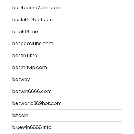
bar4game24hr.com
baslot168bet.com
bbp168.me
betboxclubs.com
betflixtikto
betm4vip.com
betway
betwin6666.com
betworld369hot.com
bitcoin
bluewin8888.info