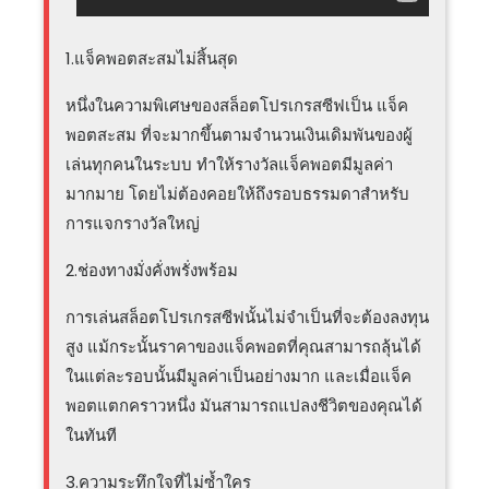
1.แจ็คพอตสะสมไม่สิ้นสุด
หนึ่งในความพิเศษของสล็อตโปรเกรสซีฟเป็น แจ็ค
พอตสะสม ที่จะมากขึ้นตามจำนวนเงินเดิมพันของผู้
เล่นทุกคนในระบบ ทำให้รางวัลแจ็คพอตมีมูลค่า
มากมาย โดยไม่ต้องคอยให้ถึงรอบธรรมดาสำหรับ
การแจกรางวัลใหญ่
2.ช่องทางมั่งคั่งพรั่งพร้อม
การเล่นสล็อตโปรเกรสซีฟนั้นไม่จำเป็นที่จะต้องลงทุน
สูง แม้กระนั้นราคาของแจ็คพอตที่คุณสามารถลุ้นได้
ในแต่ละรอบนั้นมีมูลค่าเป็นอย่างมาก และเมื่อแจ็ค
พอตแตกคราวหนึ่ง มันสามารถแปลงชีวิตของคุณได้
ในทันที
3.ความระทึกใจที่ไม่ซ้ำใคร