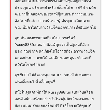
สล็อตปกติ จะมีการจ่ายรางวัลตามชุดสัญลักษณ์ที่
ปรากฏบนวงล้อ แต่สำหรับ สล็อตโปรเกรสซีฟ รางวัล
จะมากขึ้นตลอดระยะเวลาที่ผู้เล่นกระทำการหมุนวง
ล้อ โดยที่แต่ละการพนันของผู้เล่นทุกคนในเกมจะ
ช่วยเพิ่มค่าให้กับรางวัลแจ็คพอตจนกระทั่งมันแตกไป
จุดเด่น ของการเล่นสล็อตโปรเกรสซีฟที่
Pussy888funหมายถึงแม้คุณจะเป็นผู้เล่นที่มีงบ
ประมาณจำกัด คุณก็ยังได้โอกาสที่จะเอารางวัลแจ็ค
พอตอย่างมากมายได้ แค่เพียงคุณหมุนวงล้อและก็
หวังให้โชคเข้าข้าง!
พุซซี่888 ไม่ต้องลงทุนเยอะแยะก็สนุกได้! ทดสอบ
เล่นสล็อตฟรี ที่ สล็อตพุซซี่
หนึ่งในจุดเด่นที่ทำให้ Pussy888fun เป็นเว็บสล็อต
ออนไลน์ยอดนิยมอย่างเร็วในกลุ่มนักเสี่ยงดวงหมาย
ถึงระบบทดสอบเล่นสล็อตฟรี ที่ให้โอกาสให้คุณได้