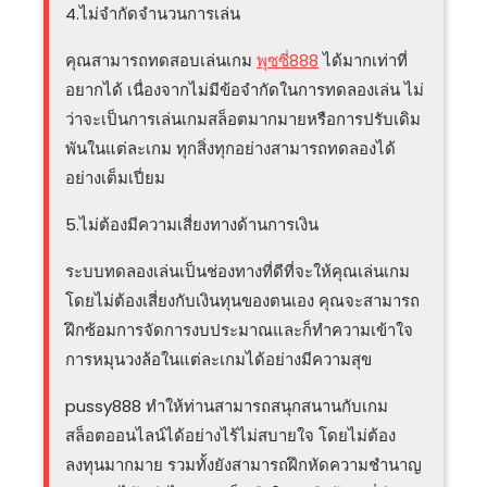
4.ไม่จำกัดจำนวนการเล่น
คุณสามารถทดสอบเล่นเกม
พุซซี่888
ได้มากเท่าที่
อยากได้ เนื่องจากไม่มีข้อจำกัดในการทดลองเล่น ไม่
ว่าจะเป็นการเล่นเกมสล็อตมากมายหรือการปรับเดิม
พันในแต่ละเกม ทุกสิ่งทุกอย่างสามารถทดลองได้
อย่างเต็มเปี่ยม
5.ไม่ต้องมีความเสี่ยงทางด้านการเงิน
ระบบทดลองเล่นเป็นช่องทางที่ดีที่จะให้คุณเล่นเกม
โดยไม่ต้องเสี่ยงกับเงินทุนของตนเอง คุณจะสามารถ
ฝึกซ้อมการจัดการงบประมาณและก็ทำความเข้าใจ
การหมุนวงล้อในแต่ละเกมได้อย่างมีความสุข
pussy888 ทำให้ท่านสามารถสนุกสนานกับเกม
สล็อตออนไลน์ได้อย่างไร้ไม่สบายใจ โดยไม่ต้อง
ลงทุนมากมาย รวมทั้งยังสามารถฝึกหัดความชำนาญ