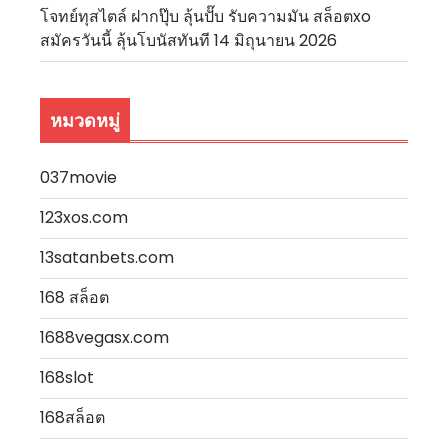
โจทย์ทุสไตล์ ฝากปุ๊บ ลุ้นปั๊บ รับความมัน สล็อตxo
สมัครวันนี้ ลุ้นโบนัสทันที 14 มิถุนายน 2026
หมวดหมู่
037movie
123xos.com
13satanbets.com
168 สล็อต
1688vegasx.com
168slot
168สล็อต