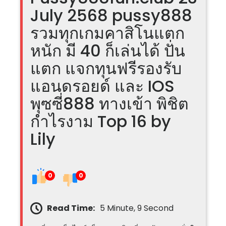
July 2568 pussy888
รวมทุกเกมคาสิโนแตก
หนัก มี 40 ก็เล่นได้ ปั่น
แตก แจกทุนฟรีรองรับ
แอนดรอยด์ และ IOS
พุซซี่888 ทางเข้า พิชิต
กำไรงาม Top 16 by
Lily
0
0
Read Time:
5 Minute, 9 Second