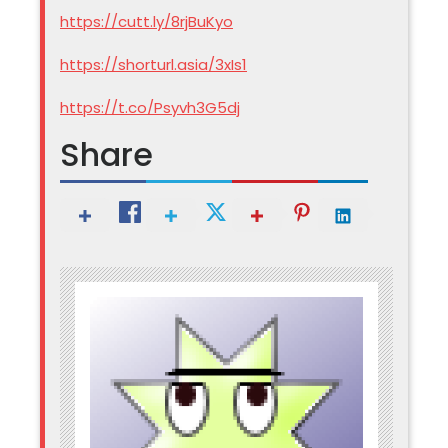
https://cutt.ly/8rjBuKyo
https://shorturl.asia/3xIs1
https://t.co/Psyvh3G5dj
Share