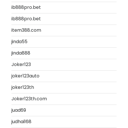
ib888pro.bet
ib888pro.bet
item388.com
jinda55
jinda888
Joker123
joker123auto
joker123th
Joker123th.com
juad69
judhai168