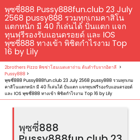
พุซซี่888 Pussy888fun.club 23 July
2568 pussy888 รวมทุกเกมคาสิโน
แตกหนัก มี 40 ก็เล่นได้ ปั่นแตก แจก
ทุนฟรีรองรับแอนดรอยด์ และ IOS
พุซซี่888 ทางเข้า พิชิตกำไรงาม Top
16 by Lily
2brothers Pizza พิซซ่าโฮมเมดเตาถ่าน ต้นตำรับจากอิตาลี
>
Pussy888
>
พุซซี่888 Pussy888fun.club 23 July 2568 pussy888 รวมทุกเกม
คาสิโนแตกหนัก มี 40 ก็เล่นได้ ปั่นแตก แจกทุนฟรีรองรับแอนดรอยด์
และ IOS พุซซี่888 ทางเข้า พิชิตกำไรงาม Top 16 by Lily
พุซซี่888
Pussy888fun.club 23