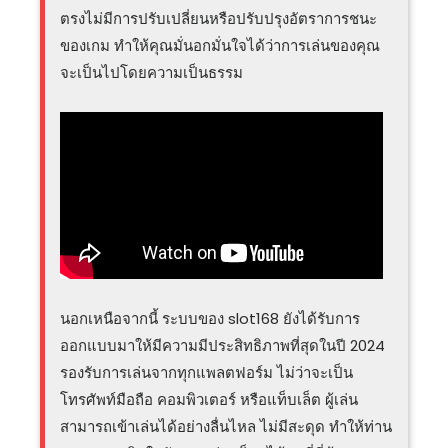
ตรงไม่มีการปรับเปลี่ยนหรือปรับปรุงอัตราการชนะ
ของเกม ทำให้คุณมั่นอกมั่นใจได้ว่าการเล่นของคุณ
จะเป็นไปโดยความเป็นธรรม
นอกเหนือจากนี้ ระบบของ slot168 ยังได้รับการ
ออกแบบมาให้มีความมีประสิทธิภาพที่สุดในปี 2024
รองรับการเล่นจากทุกแพลตฟอร์ม ไม่ว่าจะเป็น
โทรศัพท์มือถือ คอมพิวเตอร์ หรือแท็บเล็ต ผู้เล่น
สามารถเข้าเล่นได้อย่างลื่นไหล ไม่มีสะดุด ทำให้ท่าน