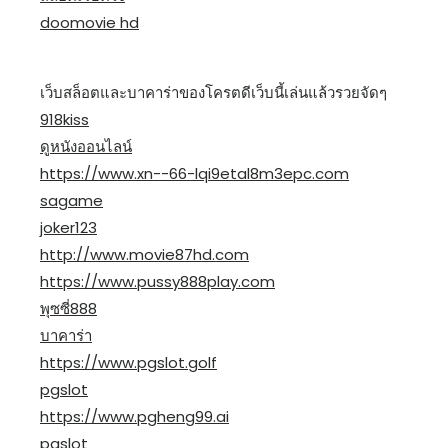
doomovie hd
เว็บสล็อตและบาคาร่าของโครตดีเว็บนี้เล่นแล้วรวยจัดๆ
918kiss
ดูหนังออนไลน์
https://www.xn--66-lqi9etal8m3epc.com
sagame
joker123
http://www.movie87hd.com
https://www.pussy888play.com
พุซซี่888
บาคาร่า
https://www.pgslot.golf
pgslot
https://www.pgheng99.ai
pgslot