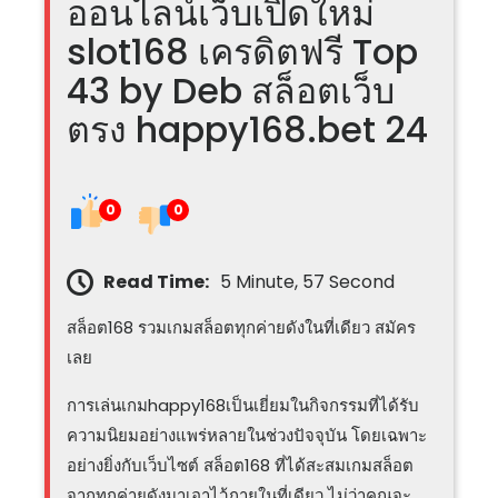
ออนไลน์เว็บเปิดใหม่
slot168 เครดิตฟรี Top
43 by Deb สล็อตเว็บ
ตรง happy168.bet 24
0
0
Read Time:
5 Minute, 57 Second
สล็อต168 รวมเกมสล็อตทุกค่ายดังในที่เดียว สมัคร
เลย
การเล่นเกมhappy168เป็นเยี่ยมในกิจกรรมที่ได้รับ
ความนิยมอย่างแพร่หลายในช่วงปัจจุบัน โดยเฉพาะ
อย่างยิ่งกับเว็บไซต์ สล็อต168 ที่ได้สะสมเกมสล็อต
จากทุกค่ายดังมาเอาไว้ภายในที่เดียว ไม่ว่าคุณจะ