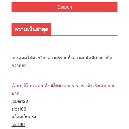
Search
ความเห็นล่าสุด
การอุดมไปด้วยวิชาความรู้รวมทั้งความถนัดมีค่ามากยิ่ง
กว่าทอง
เว็บคาสิโนน่าเล่น ทั้ง
สล็อต
และ
บาคาร่า
ตึงจริงแตกบ่อย
มาก
joker123
slot168
สล็อตเว็บตรง
slot99