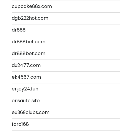
cupcake88x.com
dgb222hot.com
dr888
dr888bet.com
dr888bet.com
du2477.com
ek4567.com
enjoy24.fun
erisauto.site
eu369clubs.com
faro168