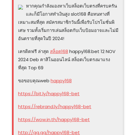
หากคุณกำลังมองหาเว็บสล็อตเว็บตรงที่ครบครัน
และก็มีโอกาสทำเงินสูง slot168 คือหนทางที่
เหมาะสมที่สุด สมัครสมาชิกวันนี้เพื่อรับโปรโมชั่นพิ
เศษ รวมทั้งเริ่มการเล่นสล็อตกับเว็บป้อมอาจและไม่มี
อันตรายที่สุดในปี 2024!
เครดิตฟรี ล่าสุด
สล็อต168
happy168.bet 12 NOV
2024 Deb คาสิโนออนไลน์ สล็อตเว็บตรงมาแรง
ที่สุด Top 69
ขอขอบคุณweb
happy168
https://bit.ly/happy168-bet
https://rebrand.ly/happy168-bet
https://wow.in.th/happy168-bet
http://gg.gg/happy168-bet