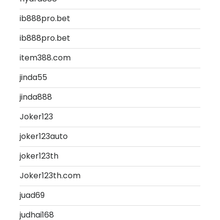
ib888pro.bet
ib888pro.bet
item388.com
jinda55
jinda888
Joker123
joker123auto
joker123th
Joker123th.com
juad69
judhai168