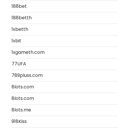
188bet
188betth
1xbetth
1xbit
1xgameth.com
77UFA
789pluss.com
8lots.com
8lots.com
8lots.me
918Kiss