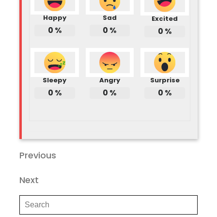
Happy
Sad
Excited
0
%
0
%
0
%
Sleepy
Angry
Surprise
0
%
0
%
0
%
แนะแนว
Previous
Previous
Post
เรื่อง
Next
Next
Post
Search
for: