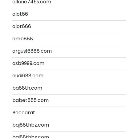
allone745s.com
alot66
alot666
amb888
argus16888.com
asb9999.com
audi688.com
ba88th.com
babet555.com
Baccarat
baj88thbz.com
baj88thbz.com