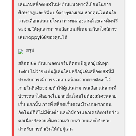
เล่นเกมสล็อต168ใหม่ๆเป็นแนวทางที่เยี่ยมในการ
ศึกษากฎและก็ฟีพบร์ต่างๆของเกม หากคุณไม่มั่นใจ
ว่าจะเลือกเล่นเกมไหน การทดลองเล่นด้วยเครดิตฟรี
จะช่วยให้คุณสามารถเลือกเกมที่เหมาะกับสไตล์การ
เล่นhappy168ของคุณได้
สรุป
สล็อต168 เป็นแพลตฟอร์มที่ตอบปัญหาผู้เล่นทุก
ระดับ ไม่ว่าจะเป็นผู้เล่นใหม่หรือผู้เล่นสล็อต168ที่มี
ประสบการณ์ การรวมเกมสล็อตจากค่ายดังมาไว้
ภายในที่เดียวช่วยทำให้ผู้เล่นสามารถเลือกเล่นเกมที่
ปรารถนาได้อย่างไม่ยากเย็นโดยไม่ต้องสมัครหลาย
เว็บ นอกนั้น การที่ สล็อตเว็บตรง มีระบบฝากถอน
อัตโนมัติที่ไม่มีขั้นต่ำ และก็มีการแจกเครดิตฟรีอย่าง
ต่อเนื่องยังช่วยเพิ่มความสบายสบายและก็จังหวะ
สำหรับการทำเงินให้กับผู้เล่น