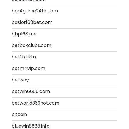
bar4game24hr.com
baslot168bet.com
bbp168.me
betboxclubs.com
betflixtikto
betm4vip.com
betway
betwin6666.com
betworld369hot.com
bitcoin
bluewin8888.info