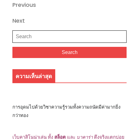
แนะแนว
Previous
Previous
Post
เรื่อง
Next
Next
Post
Search
for:
Search
ความเห็นล่าสุด
การอุดมไปด้วยวิชาความรู้รวมทั้งความถนัดมีค่ามากยิ่ง
กว่าทอง
เว็บคาสิโนน่าเล่น ทั้ง
สล็อต
และ
บาคาร่า
ตึงจริงแตกบ่อย