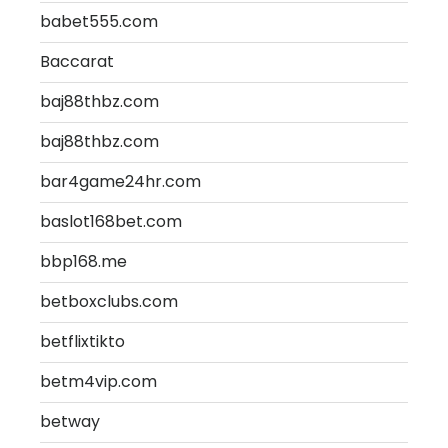
babet555.com
Baccarat
baj88thbz.com
baj88thbz.com
bar4game24hr.com
baslot168bet.com
bbp168.me
betboxclubs.com
betflixtikto
betm4vip.com
betway