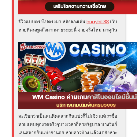
รีวิวแบบตรงไปตรงมา หลังลองเล่น
huayhit88
เว็บ
หวยที่คนพูดถึงมากมายระยะนี้ จ่ายจริงไหม มาดูกัน
จะเรียกว่าเป็นคนติดสลากกินแบ่งก็ไม่เชิง แต่เราซื้อ
หวยแทบทุกงวดจริงๆบางเวลาก็หวยรัฐบาล บางวันก็
เล่นสลากกินแบ่งฮานอย หวยลาวบ้าง แล้วแต่จังหวะ