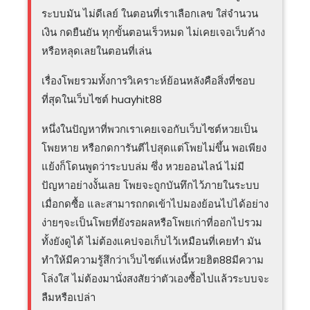
ระบบมัน ไม่ดีเลย์ ในตอนที่เราเลือกเลข ใส่จำนวน
เงิน กดยืนยัน ทุกขั้นตอนเร็วหมด ไม่เคยเจอเว็บค้าง
หรือหลุดเลยในตอนที่เล่น
เรื่องโพยรวมทั้งการวิเคราะห์ย้อนหลังคือสิ่งที่ชอบ
ที่สุดในเว็บไซต์ huayhit88
หนึ่งในปัญหาที่พวกเราเคยเจอกับเว็บไซต์หวยเป็น
โพยหาย หรือกดการันตีไปสุดแต่โพยไม่ขึ้น พอเพียง
แย้งก็โดนพูดว่าระบบล่ม ซึ่ง หวยออนไลน์ ไม่มี
ปัญหาอย่างงั้นเลย โพยจะถูกบันทึกไว้ภายในระบบ
เมื่อกดซื้อ และสามารถกดเข้าไปมองย้อนไปได้อย่าง
ง่ายๆจะเป็นโพยที่ยังรอผลหรือโพยเก่าที่ออกไปรวม
ทั้งยังดูได้ ไม่ต้องแคปจอเก็บไว้เหมือนที่เคยทำ มัน
ทำให้มีความรู้สึกว่าเว็บไซต์แห่งนี้หวยฮิต88มีความ
โล่งใส ไม่ต้องมานั่งสงสัยว่าตัวเองซื้อไปแล้วระบบจะ
ลืมหรือเปล่า