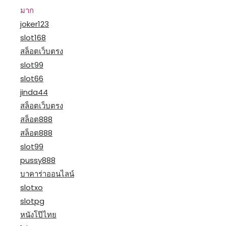
มาก
joker123
slot168
สล็อตเว็บตรง
slot99
slot66
jinda44
สล็อตเว็บตรง
สล็อต888
สล็อต888
slot99
pussy888
บาคาร่าออนไลน์
slotxo
slotpg
หนังโป๊ไทย