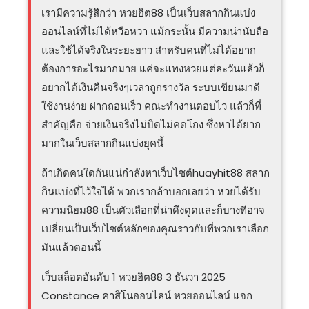
เรามีความรู้สึกว่า หวยฮิต88 เป็นเว็บสลากกินแบ่ง
ออนไลน์ที่ไม่ได้หวือหวา แม้กระนั้น มีความน่านับถือ
และใช้ได้จริงในระยะยาว สำหรับคนที่ไม่ได้อยาก
ต้องการอะไรมากมาย แค่จะแทงหวยแต่ละวันแล้วก็
อยากได้เงินคืนจริงๆเวลาถูกรางวัล ระบบเขียนมาดี
ใช้งานง่าย ฝากถอนเร็ว คณะทำงานตอบไว แล้วก็ที่
สำคัญคือ จ่ายเงินจริงไม่บิดไม่คดโกง ซึ่งหาได้ยาก
มากในเว็บสลากกินแบ่งยุคนี้
ถ้าเกิดคนใดกันแน่กำลังหาเว็บไซต์huayhit88 สลาก
กินแบ่งที่ไว้ใจได้ พวกเรากล้าบอกเลยว่า หวยได้รับ
ความนิยม88 เป็นตัวเลือกที่น่าดึงดูดและก็บางทีอาจ
เปลี่ยนเป็นเว็บไซต์หลักของคุณราวกับที่พวกเราเลือก
มันแล้วตอนนี้
เว็บสล็อตอันดับ 1 หวยฮิต88 3 ธันวา 2025
Constance คาสิโนออนไลน์ หวยออนไลน์ แจก