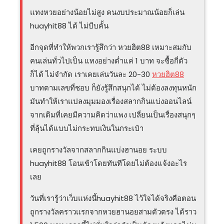
แทงหวยอย่างน้อยไม่สูง คนงบประมาณน้อยก็เล่น
huayhit88 ได้ ไม่บีบคั้น
อีกจุดที่ทำให้พวกเรารู้สึกว่า หวยฮิต88 เหมาะสมกับ
คนเล่นทั่วไปเป็น แทงอย่างต่ำแค่ 1 บาท จะซื้อกี่ตัว
ก็ได้ ไม่จำกัด เราเคยเล่นวันละ 20-30
หวยฮิต88
บาทตามเลขที่ชอบ ก็ยังรู้สึกสนุกได้ ไม่ต้องลงทุนหนัก
มันทำให้เราแปลงมุมมองเรื่องสลากกินแบ่งออนไลน์
จากเดิมที่เคยมีความคิดว่าแพง เปลี่ยนเป็นเรื่องสนุกๆ
ที่ลุ้นได้แบบไม่กระทบเงินในกระเป๋า
เคยถูกรางวัลจากสลากกินแบ่งฮานอย ระบบ
huayhit88 โอนเข้าโดยทันทีโดยไม่ต้องแจ้งอะไร
เลย
วันที่เรารู้ว่าเว็บแห่งนี้huayhit88 ไว้ใจได้จริงคือตอน
ถูกรางวัลคราวแรกจากหวยฮานอยสามตัวตรง ได้ราว