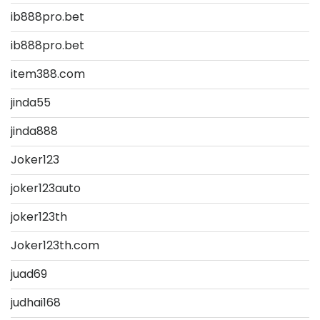
ib888pro.bet
ib888pro.bet
item388.com
jinda55
jinda888
Joker123
joker123auto
joker123th
Joker123th.com
juad69
judhai168