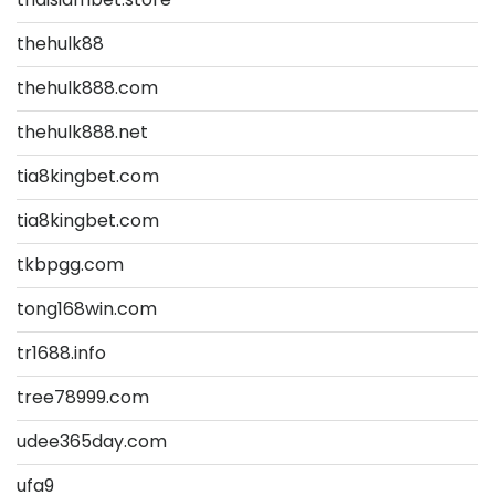
thehulk88
thehulk888.com
thehulk888.net
tia8kingbet.com
tia8kingbet.com
tkbpgg.com
tong168win.com
tr1688.info
tree78999.com
udee365day.com
ufa9