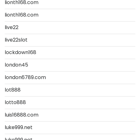
lionth168.com
lionth168.com
live22
live22slot
lockdown168
london45
london6789.com
lot888
lotto888
luis16888.com
luke999.net
luke999.net