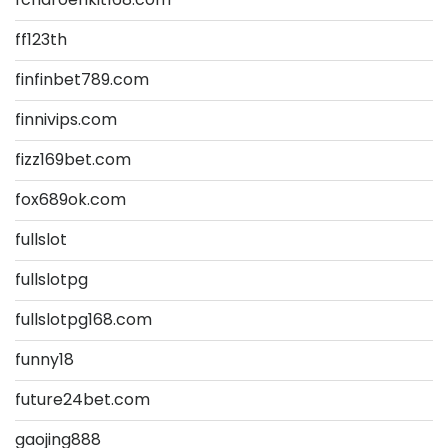
ff123th
finfinbet789.com
finnivips.com
fizz169bet.com
fox689ok.com
fullslot
fullslotpg
fullslotpg168.com
funny18
future24bet.com
gaojing888