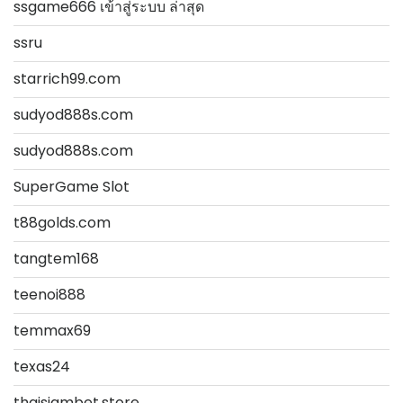
ssgame666 เข้าสู่ระบบ ล่าสุด
ssru
starrich99.com
sudyod888s.com
sudyod888s.com
SuperGame Slot
t88golds.com
tangtem168
teenoi888
temmax69
texas24
thaisiambet.store