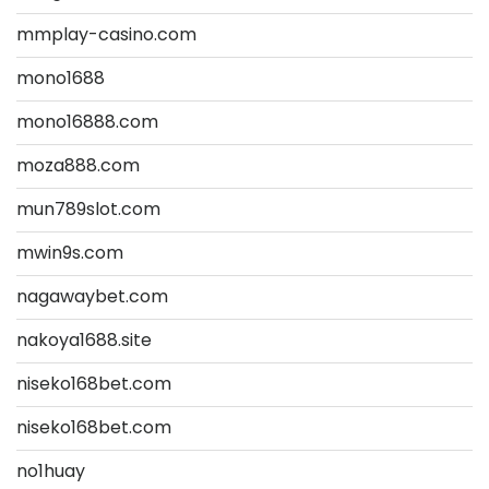
mmplay-casino.com
mono1688
mono16888.com
moza888.com
mun789slot.com
mwin9s.com
nagawaybet.com
nakoya1688.site
niseko168bet.com
niseko168bet.com
no1huay