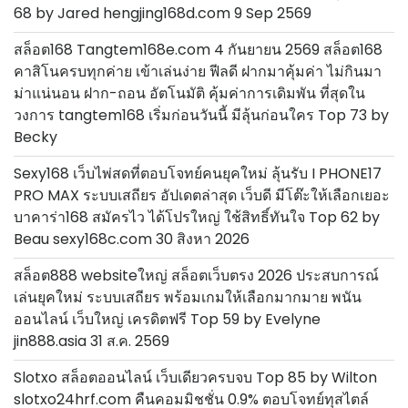
68 by Jared hengjing168d.com 9 Sep 2569
สล็อต168 Tangtem168e.com 4 กันยายน 2569 สล็อต168
คาสิโนครบทุกค่าย เข้าเล่นง่าย ฟีลดี ฝากมาคุ้มค่า ไม่กินมา
ม่าแน่นอน ฝาก-ถอน อัตโนมัติ คุ้มค่าการเดิมพัน ที่สุดใน
วงการ tangtem168 เริ่มก่อนวันนี้ มีลุ้นก่อนใคร Top 73 by
Becky
Sexy168 เว็บไพ่สดที่ตอบโจทย์คนยุคใหม่ ลุ้นรับ I PHONE17
PRO MAX ระบบเสถียร อัปเดตล่าสุด เว็บดี มีโต๊ะให้เลือกเยอะ
บาคาร่า168 สมัครไว ได้โปรใหญ่ ใช้สิทธิ์ทันใจ Top 62 by
Beau sexy168c.com 30 สิงหา 2026
สล็อต888 websiteใหญ่ สล็อตเว็บตรง 2026 ประสบการณ์
เล่นยุคใหม่ ระบบเสถียร พร้อมเกมให้เลือกมากมาย พนัน
ออนไลน์ เว็บใหญ่ เครดิตฟรี Top 59 by Evelyne
jin888.asia 31 ส.ค. 2569
Slotxo สล็อตออนไลน์ เว็บเดียวครบจบ Top 85 by Wilton
slotxo24hrf.com คืนคอมมิชชั่น 0.9% ตอบโจทย์ทุสไตล์