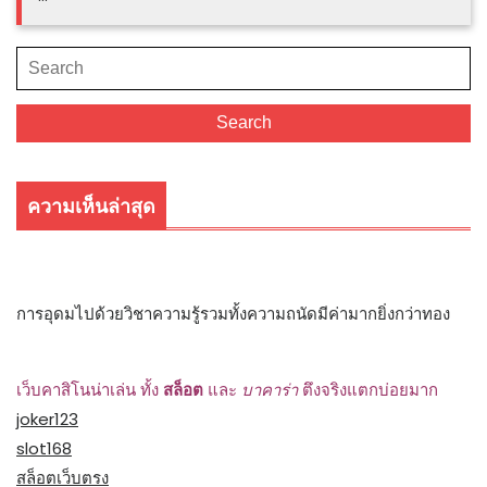
Search
for:
Search
ความเห็นล่าสุด
การอุดมไปด้วยวิชาความรู้รวมทั้งความถนัดมีค่ามากยิ่งกว่าทอง
เว็บคาสิโนน่าเล่น ทั้ง
สล็อต
และ
บาคาร่า
ตึงจริงแตกบ่อยมาก
joker123
slot168
สล็อตเว็บตรง