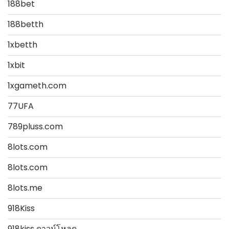
188bet
188betth
1xbetth
1xbit
1xgameth.com
77UFA
789pluss.com
8lots.com
8lots.com
8lots.me
918Kiss
918kiss ดาวน์โหลด