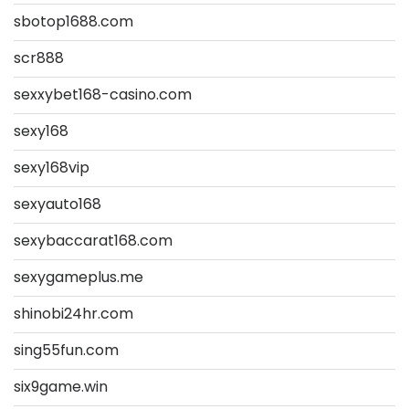
sbotop1688.com
scr888
sexxybet168-casino.com
sexy168
sexy168vip
sexyauto168
sexybaccarat168.com
sexygameplus.me
shinobi24hr.com
sing55fun.com
six9game.win