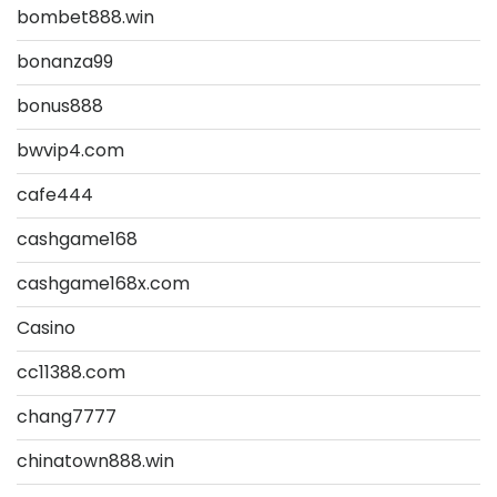
bombet888.win
bonanza99
bonus888
bwvip4.com
cafe444
cashgame168
cashgame168x.com
Casino
cc11388.com
chang7777
chinatown888.win