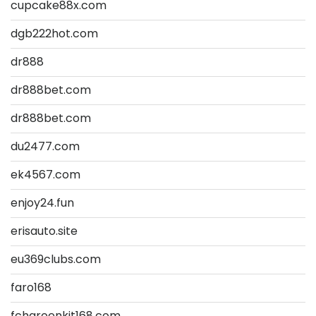
cupcake88x.com
dgb222hot.com
dr888
dr888bet.com
dr888bet.com
du2477.com
ek4567.com
enjoy24.fun
erisauto.site
eu369clubs.com
faro168
fcharoenkit168.com