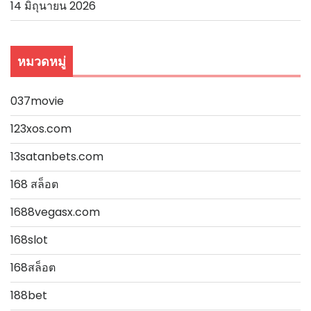
14 มิถุนายน 2026
หมวดหมู่
037movie
123xos.com
13satanbets.com
168 สล็อต
1688vegasx.com
168slot
168สล็อต
188bet