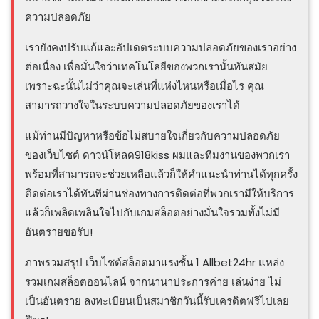
ความปลอดภัย
เรายังคงปรับแก้และอัปเดตระบบความปลอดภัยของเราอย่าง
ต่อเนื่อง เพื่อมั่นใจว่าเทคโนโลยีของพวกเรานั้นทันสมัย
เพราะฉะนั้นไม่ว่าคุณจะเล่นที่แห่งไหนหรือเมื่อไร คุณ
สามารถวางใจในระบบความปลอดภัยของเราได้
แม้ท่านมีปัญหาหรือข้อไม่สบายใจเกี่ยวกับความปลอดภัย
ของเว็บไซต์ ดาวน์โหลด918kiss ผมและทีมงานของพวกเรา
พร้อมที่สามารถจะช่วยเหลือแล้วก็ให้คำแนะนำท่านได้ทุกครั้ง
ติดต่อเราได้ทันทีผ่านช่องทางการติดต่อที่พวกเรามีให้บริการ
แล้วก็เพลิดเพลินใจไปกับเกมสล็อตอย่างมั่นใจรวมทั้งไม่มี
อันตรายขอรับ!
ภาพรวมสรุป เว็บไซต์สล็อตมาแรงชั้น 1 Allbet24hr แหล่ง
รวมเกมสล็อตออนไลน์ จากนานาประการค่าย เล่นง่าย ไม่
เป็นอันตราย ลงทะเบียนเป็นสมาชิกวันนี้รับเครดิตฟรีไปเลย