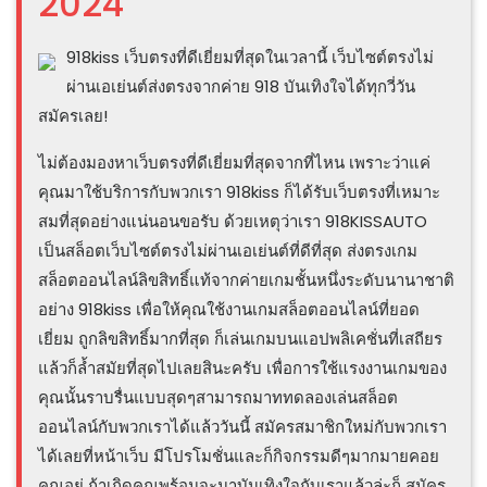
2024
918kiss เว็บตรงที่ดีเยี่ยมที่สุดในเวลานี้ เว็บไซต์ตรงไม่
ผ่านเอเย่นต์ส่งตรงจากค่าย 918 บันเทิงใจได้ทุกวี่วัน
สมัครเลย!
ไม่ต้องมองหาเว็บตรงที่ดีเยี่ยมที่สุดจากที่ไหน เพราะว่าแค่
คุณมาใช้บริการกับพวกเรา 918kiss ก็ได้รับเว็บตรงที่เหมาะ
สมที่สุดอย่างแน่นอนขอรับ ด้วยเหตุว่าเรา 918KISSAUTO
เป็นสล็อตเว็บไซต์ตรงไม่ผ่านเอเย่นต์ที่ดีที่สุด ส่งตรงเกม
สล็อตออนไลน์ลิขสิทธิ์แท้จากค่ายเกมชั้นหนึ่งระดับนานาชาติ
อย่าง 918kiss เพื่อให้คุณใช้งานเกมสล็อตออนไลน์ที่ยอด
เยี่ยม ถูกลิขสิทธิ์มากที่สุด ก็เล่นเกมบนแอปพลิเคชั่นที่เสถียร
แล้วก็ล้ำสมัยที่สุดไปเลยสินะครับ เพื่อการใช้แรงงานเกมของ
คุณนั้นราบรื่นแบบสุดๆสามารถมาททดลองเล่นสล็อต
ออนไลน์กับพวกเราได้แล้ววันนี้ สมัครสมาชิกใหม่กับพวกเรา
ได้เลยที่หน้าเว็บ มีโปรโมชั่นและก็กิจกรรมดีๆมากมายคอย
คุณอยู่ ถ้าเกิดคุณพร้อมจะมาบันเทิงใจกับเราแล้วล่ะก็ สมัคร