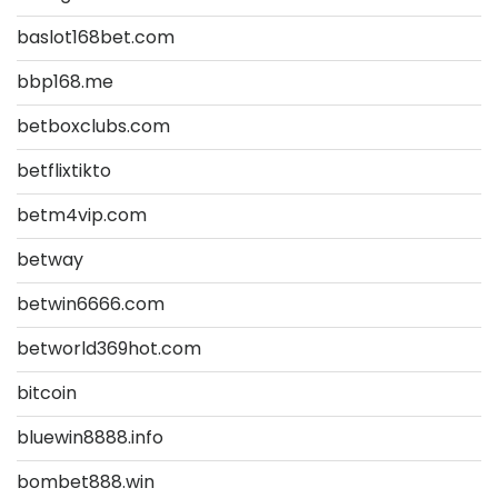
baslot168bet.com
bbp168.me
betboxclubs.com
betflixtikto
betm4vip.com
betway
betwin6666.com
betworld369hot.com
bitcoin
bluewin8888.info
bombet888.win