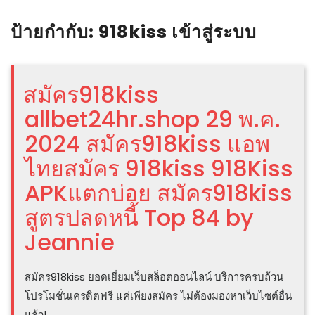
ป้ายกำกับ:
918kiss เข้าสู่ระบบ
สมัคร918kiss
allbet24hr.shop 29 พ.ค.
2024 สมัคร918kiss แอพ
ไทยสมัคร 918kiss 918Kiss
APKแตกบ่อย สมัคร918kiss
สูตรปลดหนี้ Top 84 by
Jeannie
สมัคร918kiss ยอดเยี่ยมเว็บสล็อตออนไลน์ บริการครบถ้วน
โปรโมชั่นเครดิตฟรี แค่เพียงสมัคร ไม่ต้องมองหาเว็บไซต์อื่น
แล้ว!