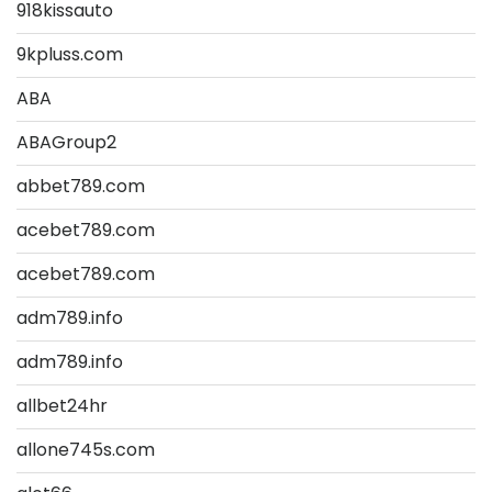
918kissauto
9kpluss.com
ABA
ABAGroup2
abbet789.com
acebet789.com
acebet789.com
adm789.info
adm789.info
allbet24hr
allone745s.com