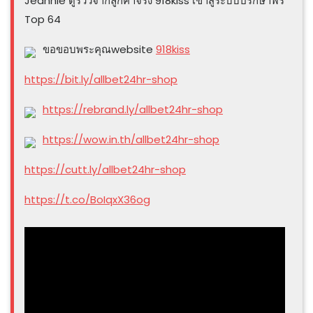
Jeannie ดูรีวิวจากลูกค้าจริง 918kiss เข้าสู่ระบบปรึกษาฟรี
Top 64
ขอขอบพระคุณwebsite
918kiss
https://bit.ly/allbet24hr-shop
https://rebrand.ly/allbet24hr-shop
https://wow.in.th/allbet24hr-shop
https://cutt.ly/allbet24hr-shop
https://t.co/BoIqxX36og