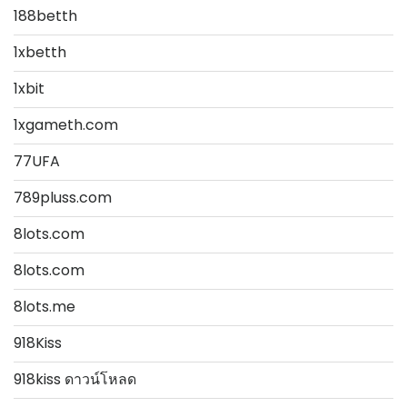
188betth
1xbetth
1xbit
1xgameth.com
77UFA
789pluss.com
8lots.com
8lots.com
8lots.me
918Kiss
918kiss ดาวน์โหลด