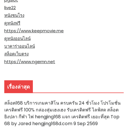
live22
หนังชนโรง
ดูหนังฟรี
https://www.keepmovie.me
ดูหนังออนไลน์
บาคาร่าออนไลน์
สล็อตเว็บตรง
https://www.ngernn.net
เรื่องล่าสุด
สล็อต168 บริการเกมคาสิโน ครบครัน 24 ชั่วโมง โปรโมชั่น
เครดิตฟรี 100% กล่องสุ่มเฮงเฮง รับเครดิตฟรี ไลฟ์สด สล็อต
ยิงปลา กีฬา ไพ่ hengjing168 แจก เครดิตฟรี เยอะที่สุด Top
68 by Jared hengjing168d.com 9 Sep 2569