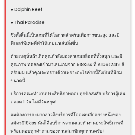
● Dolphin Reef
● Thai Paradise
ซึ่งทั้งสิ้นนี้เป็นเกมที่ได้โอกาสสำหรับเพื่อการชนะสูง และมี
ฟีเจอร์พิเศษที่ทำให้เกมน่าเล่นยิ่งขึ้น
ด้วยเหตุนั้นถ้าเกิดคุณกำลังมองหาเกมสล็อตที่ทั้งสนุก และมี
คุณภาพ ทดลองเข้ามาเล่นเกมจาก 918Kiss ที่ Allbet24hr สิ
ครับผม แล้วคุณจะทราบดีว่าเพราะอะไรค่ายนี้ถึงเป็นที่นิยม
ขนาดนี้
บริการคณะทำงานประสิทธิภาพตอบทุกข้อสงสัย บริการผู้เล่น
ตลอด 1 วัน ไม่มีวันหยุด!
ผมต้องการจะมากล่าวถึงบริการที่โดดเด่นอีกอย่างหนึ่งของ
สมัคร918kiss นั่นก็คือบริการจากคณะทำงานประสิทธิภาพที่
พร้อมตอบทุกคำถามของท่านสมาชิกทุกท่านครับ!