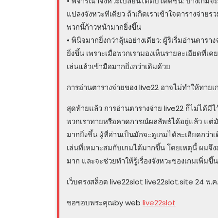
• พิจารณาจังหวะเปลี่ยนได้ดิบได้ดีขึ้น: บางเกมจ
แปลงจังหวะทีเดียว ถ้าเกิดเราเข้าใจตารางจ่ายรว
พวกนี้ก้าวหน้ามากยิ่งขึ้น
• พินิจมากยิ่งกว่าลุ้นอย่างเดียว: ผู้ริเริ่มอ่า
ยิ่งขึ้น เพราะเมื่อพวกเรามองเห็นรายละเอียดที่เคย
เล่นแล้วเข้ามือมากยิ่งกว่าเดิมด้วย
การอ่านตารางจ่ายของ live22 อาจไม่ทำให้ทายเกมไ
สุดท้ายแล้ว การอ่านตารางจ่าย live22 ก็ไม่ได้มี
พวกเราทายหรือคาดการณ์ผลลัพธ์ได้อยู่แล้ว แต่ม
มากยิ่งขึ้น ผู้ที่อ่านเป็นมักจะดูเกมได้ละเอียดก
เล่นที่เหมาะสมกับเกมได้มากขึ้น โดยเหตุนี้ ผมจ
มาก และจะช่วยทำให้รู้เรื่องจังหวะของเกมเพิ่มขึ้
เว็บตรงสล็อต live22slot live22slot.site 24 พ.ค
ขอขอบพระคุณby web
live22slot