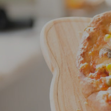
Skip
to
content