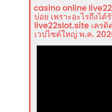
casino online live22s
บ่อย เพราะอะไรถึงได้ร
live22slot.site เครด
เวปไซต์ใหญ่ พ.ค. 20