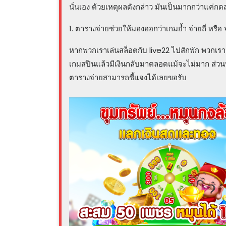
นั่นเอง ด้วยเหตุผลดังกล่าว มันเป็นมากกว่าแค่กด
1. ตารางจ่ายช่วยให้มองออกว่าเกมย้ำ จ่ายถี่ หรือ 
หากพวกเราเล่นสล็อตกับ live22 ไปสักพัก พวกเร
เกมสปินแล้วมีเงินกลับมาตลอดแม้จะไม่มาก ส่วน
ตารางจ่ายสามารถชี้แจงได้เลยขอรับ