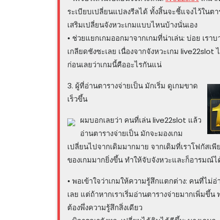
ระเบียบเปลี่ยนแปลงรีลได้ ทั้งสิ้นจะชี้แจงไว้ในตาร
เสริมเปลี่ยนจังหวะเกมแบบไหนบ้างนั่นเอง
• ช่วยแยกเกมออกมาจากเกมที่น่าเล่น: บ่อย เราบ
เกลียดชังซะเลย เนื่องจากจังหวะเกม live22slot ไ
ก่อนเลยว่าเกมนี้คืออะไรกันแน่
3. ผู้ที่อ่านตารางจ่ายเป็น มักเริ่ม ดูเกมขาด
เร็วขึ้น
ผมบอกเลยว่า คนที่เล่น live22slot แล้ว
อ่านตารางจ่ายเป็น มักจะมองเกม
เปลี่ยนไปจากเดิมมากมาย จากเดิมที่เราโฟกัสเพ
ของเกมมากยิ่งขึ้น ทำให้จับจังหวะและก็อารมณ์ได้
• พอเข้าใจว่าเกมให้ความรู้สึกแตกต่าง: คนที่ไม่
เลย แต่ถ้าหากเราเริ่มอ่านตารางจ่ายมากเพิ่มขึ้น
ต้องพึ่งความรู้สึกสิ่งเดียว