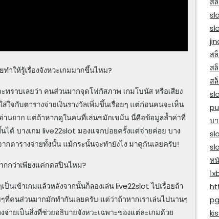
สล
sl
sl
ji
สล
สล
ทำให้รู้เรื่องจังหวะเกมมากขึ้นไหม?
สล
จจะทราบเลยว่า คนส่วนมากจุดโฟกัสภาพ เกมโบนัส หรือเสียง
sl
จกับตารางจ่ายเงินรางวัลเพิ่มขึ้นเรื่อยๆ แต่ก่อนคนจะเห็น
pu
่านยาก แต่ถ้าหากดูในคนที่เล่นขมักเขม้น นี่คือข้อมูลล้ำค่าที่
บา
้นได้ บางเกม live22slot มองแจกบ่อยครั้งแต่จ่ายค่อย บาง
sl
ได้จากตารางจ่ายทั้งนั้น แม้กระนั้นจะทำยังไง มาดูกันเลยครับ!
sl
หน
มากกว่าเพียงแค่กดสปินไหม?
1x
เป็นเข้าเกมแล้วหลังจากนั้นก็ลองเล่น live22slot ไปเรื่อยถ้า
ht
ยๆที่คนส่วนมากมักทำกันเลยครับ แต่ว่าถ้าหากเราเล่นไปนานๆ
pg
งจ่ายเป็นสิ่งที่ช่วยอธิบายจังหวะเฉพาะของแต่ละเกมด้วย
ki