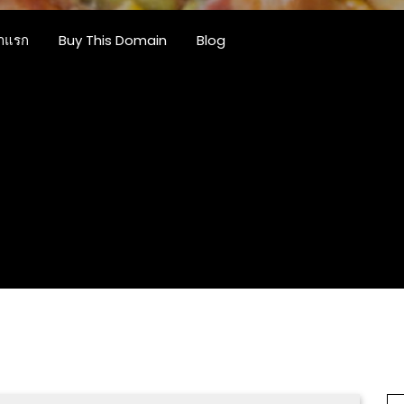
้าแรก
Buy This Domain
Blog
Se