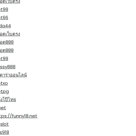
็อตเว็บตรง
ot99
ot66
nda44
็อตเว็บตรง
็อต888
็อต888
ot99
ssy888
คาร่าออนไลน์
otxo
otpg
ังโป๊ไทย
bet
tps://funny18.net
slot
ss918