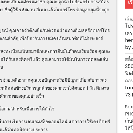
เร
ปุ่มลงทะเบียนสมัครสมาชิก คุณจะถูกนำไปยังฟอร์มการสมัคร
 ชื่อผู้ใช้ รหัสผ่าน อีเมล แล้วก็เบอร์โทร ข้อมูลกลุ่มนี้จะถูก
สล็
โปร
มบูรณ์ คุณอาจจำต้องยืนยันตัวตนผ่านทางอีเมลหรือเบอร์โทร
เคร
นตอนสำคัญเพื่อป้องกันการสมัครเป็นสมาชิกที่ไม่ประสงค์
hen
by 
การลงทะเบียนเป็นสมาชิกและการยืนยันตัวตนเรียบร้อย คุณจะ
สล็
เมื่อได้รับเครดิตฟรีแล้ว คุณสามารถใช้มันในการทดลองเล่น
256
็น
ฟีล
ารช่วยเหลือ: หากคุณเจอปัญหาหรือมีปัญหาเกี่ยวกับการลง
ถอน
tan
ถติดต่อข้างบริการลูกค้าของพวกเราได้ตลอด 1 วัน ทีมงาน
73 
บคำถามของคุณอย่างเร็ว
Sex
มโอกาสสำหรับเพื่อการได้กำไร
PHO
เว็
นการเริ่มการเล่นเกมสล็อตออนไลน์ แต่ว่าการใช้เครดิตฟรี
ได้
รแล้วก็เทคนิคบางประการ