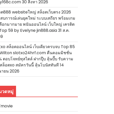
y168c.com 30 สิงหา 2026
อต888 websiteใหญ่ สล็อตเว็บตรง 2026
สบการณ์เล่นยุคใหม่ ระบบเสถียร พร้อมเกม
เลือกมากมาย พนันออนไลน์ เว็บใหญ่ เครดิต
 Top 59 by Evelyne jin888.asia 31 ส.ค.
69
txo สล็อตออนไลน์ เว็บเดียวครบจบ Top 85
Wilton slotxo24hrf.com คืนคอมมิชชั่น
% ตอบโจทย์ทุสไตล์ ฝากปุ๊บ ลุ้นปั๊บ รับความ
สล็อตxo สมัครวันนี้ ลุ้นโบนัสทันที 14
ุนายน 2026
มวดหมู่
7movie