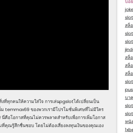
บ่อ
jok
slo
สล็
slo
slo
jin
สล็
สล็
สล็
slo
pus
บาค
ิ่งที่ทุกคนให้ความใส่ใจ การเล่นpgslotได้เปลี่ยนเป็น
slo
เพิ่ม temmax69 ของพวกเรามีโปรโมชั่นพิเศษที่ไม่มีใคร
slo
! นี่คือโอกาสที่คุณไม่ควรพลาดสำหรับเพื่อการเพิ่มโอกาส
หนั
่คุณรู้สึกชื่นชอบ โดยไม่ต้องเสี่ยงลงทุนเงินของคุณเอง
1xb