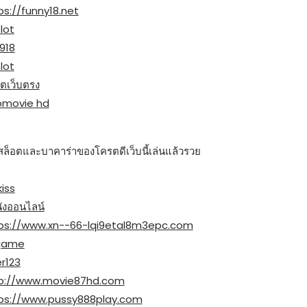
ps://funny18.net
lot
s918
lot
อตเว็บตรง
movie hd
บสล็อตและบาคาร่าของโครตดีเว็บนี้เล่นแล้วรวย
kiss
นังออนไลน์
ps://www.xn--66-lqi9etal8m3epc.com
game
er123
p://www.movie87hd.com
ps://www.pussy888play.com