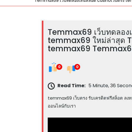
Temmax69 เว็บทดลองเล่นสล็อต casinoเว็บตรง 
Temmax69 เว็บทดลองเล
temmax69 ใหม่ล่าสุด
temmax69 Temmax69.
0
0
Read Time:
5 Minute, 36 Secon
temmax69 เว็บตรง รับเครดิตฟรีสล็อต ลงทะ
ออนไลน์กับเรา