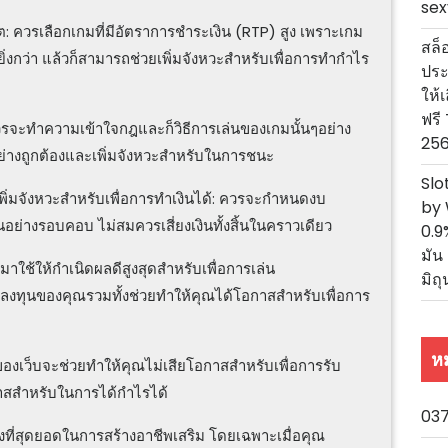
sex
อต: ควรเลือกเกมที่มีอัตราการชำระเงิน (RTP) สูง เพราะเกม
สล็
ยิ่งกว่า แล้วก็สามารถช่วยเพิ่มจังหวะสำหรับเพื่อการทำกำไร
ประ
ให้
ฟรี
 ควรจะทำความเข้าใจกฎและก็วิธีการเล่นของเกมนั้นๆอย่าง
25
อย่างถูกต้องและเพิ่มจังหวะสำหรับในการชนะ
Slo
ิ่มจังหวะสำหรับเพื่อการทำเงินได้: ควรจะกำหนดงบ
by 
อย่างรอบคอบ ไม่สมควรเสี่ยงเงินทั้งสิ้นในคราวเดียว
0.9
มัน 
ำมาใช้ให้กำเนิดผลดีสูงสุดสำหรับเพื่อการเล่น
มิถ
ลงทุนของคุณรวมทั้งช่วยทำให้คุณได้โอกาสสำหรับเพื่อการ
ห
องเว็บจะช่วยทำให้คุณไม่เสียโอกาสสำหรับเพื่อการรับ
กาสสำหรับในการได้กำไรได้
03
างที่สุดยอดในการสร้างอาชีพเสริม โดยเฉพาะเมื่อคุณ