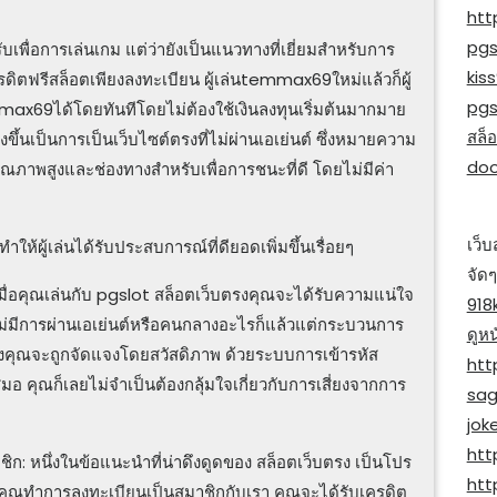
htt
pgs
เพื่อการเล่นเกม แต่ว่ายังเป็นแนวทางที่เยี่ยมสำหรับการ
kis
รดิตฟรีสล็อตเพียงลงทะเบียน ผู้เล่นtemmax69ใหม่แล้วก็ผู้
pgs
max69ได้โดยทันทีโดยไม่ต้องใช้เงินลงทุนเริ่มต้นมากมาย
สล็
งขึ้นเป็นการเป็นเว็บไซต์ตรงที่ไม่ผ่านเอเย่นต์ ซึ่งหมายความ
doo
ุณภาพสูงและช่องทางสำหรับเพื่อการชนะที่ดี โดยไม่มีค่า
เว็
ให้ผู้เล่นได้รับประสบการณ์ที่ดียอดเพิ่มขึ้นเรื่อยๆ
จัดๆ
เมื่อคุณเล่นกับ pgslot สล็อตเว็บตรงคุณจะได้รับความแน่ใจ
918
ม่มีการผ่านเอเย่นต์หรือคนกลางอะไรก็แล้วแต่กระบวนการ
ดูห
องคุณจะถูกจัดแจงโดยสวัสดิภาพ ด้วยระบบการเข้ารหัส
htt
สมอ คุณก็เลยไม่จำเป็นต้องกลุ้มใจเกี่ยวกับการเสี่ยงจากการ
sa
jok
htt
ชิก: หนึ่งในข้อแนะนำที่น่าดึงดูดของ สล็อตเว็บตรง เป็นโปร
htt
ยงคุณทำการลงทะเบียนเป็นสมาชิกกับเรา คุณจะได้รับเครดิต