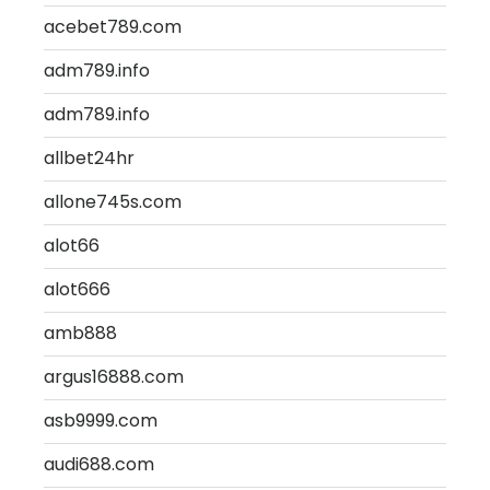
acebet789.com
adm789.info
adm789.info
allbet24hr
allone745s.com
alot66
alot666
amb888
argus16888.com
asb9999.com
audi688.com