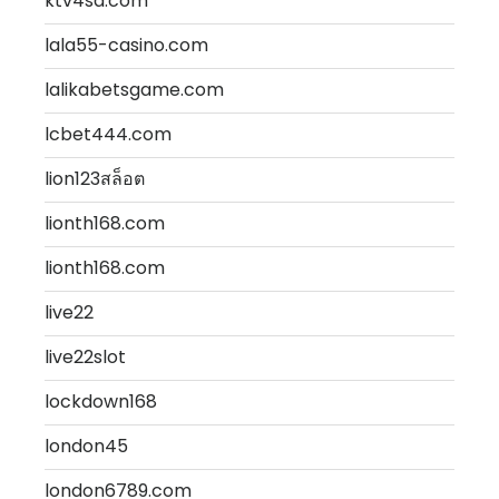
ktv4sd.com
lala55-casino.com
lalikabetsgame.com
lcbet444.com
lion123สล็อต
lionth168.com
lionth168.com
live22
live22slot
lockdown168
london45
london6789.com