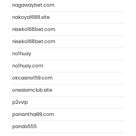
nagawaybet.com
nakoya1688.site
niseko168bet.com
niseko168bet.com
no1huay
no1huay.com
okcasino159.com
onesiamclub.site
p2vvip
pananthai99.com
panda555