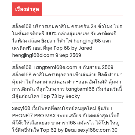
เรื่องล่าสุด
สล็อต168 บริการเกมคาสิโน ครบครัน 24 ชั่วโมง โปร
โมชั่นเครดิตฟรี 100% กล่องสุ่มเฮงเฮง รับเครดิตฟรี
ไลฟ์สด สล็อต ยิงปลา กีฬา ไพ่ hengjing168 แจก
เครดิตฟรี เยอะที่สุด Top 68 by Jared
hengjing168d.com 9 Sep 2569
สล็อต168 Tangtem168e.com 4 กันยายน 2569
สล็อต168 คาสิโนครบทุกค่าย เข้าเล่นง่าย ฟีลดี ฝากมา
คุ้มค่า ไม่กินมาม่าแน่นอน ฝาก-ถอน อัตโนมัติ คุ้มค่า
การเดิมพัน ที่สุดในวงการ tangtem168 เริ่มก่อนวันนี้
มีลุ้นก่อนใคร Top 73 by Becky
Sexy168 เว็บไพ่สดที่ตอบโจทย์คนยุคใหม่ ลุ้นรับ I
PHONE17 PRO MAX ระบบเสถียร อัปเดตล่าสุด เว็บดี
มีโต๊ะให้เลือกเยอะ บาคาร่า168 สมัครไว ได้โปรใหญ่
ใช้สิทธิ์ทันใจ Top 62 by Beau sexy168c.com 30