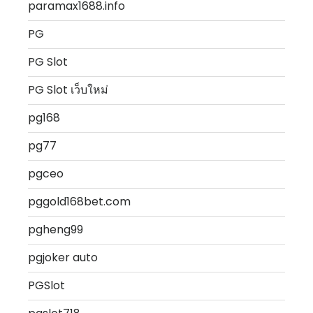
paramax1688.info
PG
PG Slot
PG Slot เว็บใหม่
pg168
pg77
pgceo
pggold168bet.com
pgheng99
pgjoker auto
PGSlot