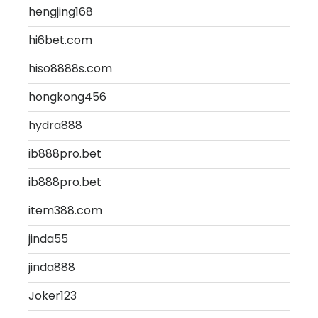
hengjing168
hi6bet.com
hiso8888s.com
hongkong456
hydra888
ib888pro.bet
ib888pro.bet
item388.com
jinda55
jinda888
Joker123