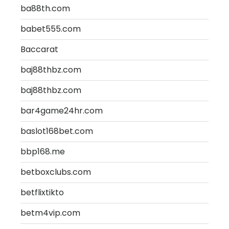
ba88th.com
babet555.com
Baccarat
baj88thbz.com
baj88thbz.com
bar4game24hr.com
baslot168bet.com
bbp168.me
betboxclubs.com
betflixtikto
betm4vip.com