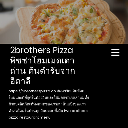
Skip
to
content
2brothers Pizza
Ope
Men
พิซซ่าโฮมเมดเตา
ถ่าน ต้นตำรับจาก
อิตาลี
https://2brotherspizza.co จัดหาวัตถุดิบที่สด
ใหม่และดีที่สุดในท้องถิ่นและใช้มอสซาเรลลานมทั้ง
ตัวกับผลิตภัณฑ์ทั้งหมดของเราเท่านั้นแป้งของเรา
ทำสดใหม่ในบ้านทุกวันตลอดทั้งวัน two brothers
pizza restaurant menu