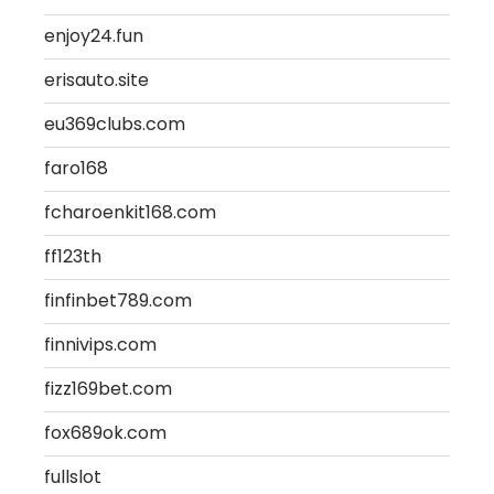
enjoy24.fun
erisauto.site
eu369clubs.com
faro168
fcharoenkit168.com
ff123th
finfinbet789.com
finnivips.com
fizz169bet.com
fox689ok.com
fullslot