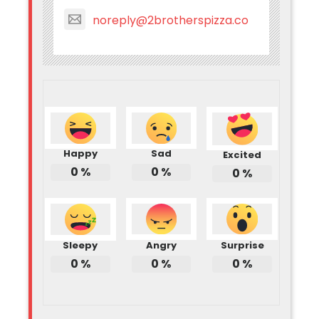
noreply@2brotherspizza.co
Happy
Sad
Excited
0
%
0
%
0
%
Sleepy
Angry
Surprise
0
%
0
%
0
%