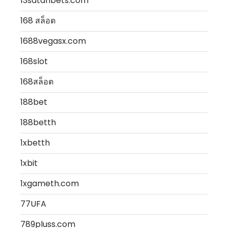
13satanbets.com
168 สล็อต
1688vegasx.com
168slot
168สล็อต
188bet
188betth
1xbetth
1xbit
1xgameth.com
77UFA
789pluss.com