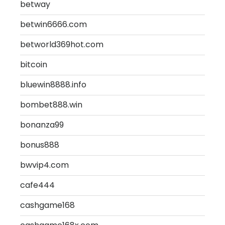
betway
betwin6666.com
betworld369hot.com
bitcoin
bluewin8888.info
bombet888.win
bonanza99
bonus888
bwvip4.com
cafe444
cashgame168