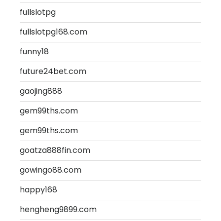
fullslotpg
fullslotpg168.com
funny18
future24bet.com
gaojing888
gem99ths.com
gem99ths.com
goatza888fin.com
gowingo88.com
happy168
hengheng9899.com