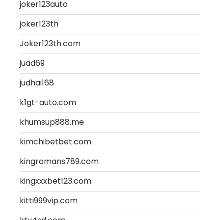
joker123auto
joker123th
Joker123th.com
juad69
judhai168
k1gt-auto.com
khumsup888.me
kimchibetbet.com
kingromans789.com
kingxxxbet123.com
kitti999vip.com